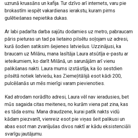
uzrunā kruasāns un kafija. Tur dzīvo arī internets, varu pie
brokastīm iespēt vakardienas ierakstu, kuram pirms
gulētiešanas nepietika dukas.
Ar labi padarīta darba sajūtu dodamies uz metro, pabraucam
pāris pieturas un tad pa lietaino pilsētu soļojam uz adresi,
kurā šodien satiksim šejienes latviešus. Uzzinājusi, ka
braucam uz Milānu, mana lasītāja Laura atsūtīja e-pastu ar
ieteikumiem, ko darīt Milānā, un sarunājām arī vienu
palikšanas nakti. Laura mums izstāstīja, ka šo sestdien
pilsētā notiek latviešu, kas Ziemeļitālijā esot kādi 200,
pulcēšanās un mēs mierīgi varam pievienoties.
Kad atrodam norādīto adresi, Laura vēl nav ieradusies, bet
mūs sagaida citas meitenes, no kurām viena pat zina, kas
es tāda esmu. Mana draudzene, kurai patīk nakts vidū
kādam piezvanīt, vienreiz esot pie viņas šeit palikusi un
abas esot man zvanījušas divos naktī ar kādu eksistenciāli
svarīgu jautājumu.