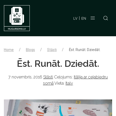
LV
EN
Home
Blogs
Stāsti
Ēst. Runāt. Dziedāt.
Ēst. Runāt. Dziedāt.
7 novembris, 2016
Stāsti
Ceļojums:
Itālija ar ceļabiedru
somā
Vieta:
Italy