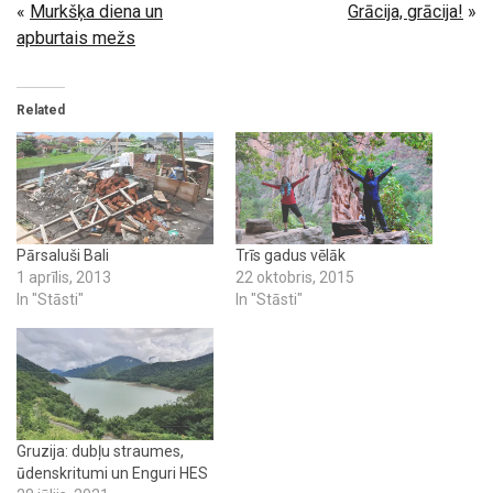
«
Murkšķa diena un
Grācija, grācija!
»
apburtais mežs
Related
Pārsaluši Bali
Trīs gadus vēlāk
1 aprīlis, 2013
22 oktobris, 2015
In "Stāsti"
In "Stāsti"
Gruzija: dubļu straumes,
ūdenskritumi un Enguri HES