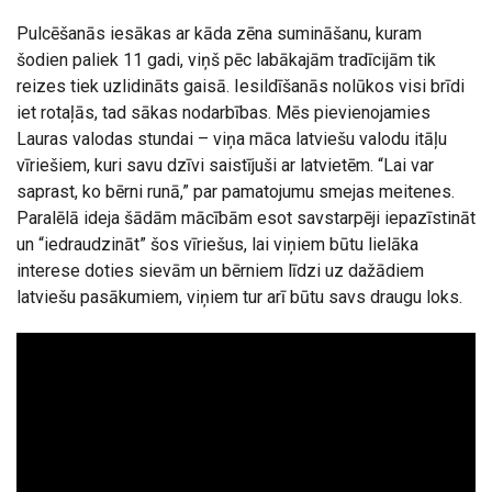
Pulcēšanās iesākas ar kāda zēna sumināšanu, kuram
šodien paliek 11 gadi, viņš pēc labākajām tradīcijām tik
reizes tiek uzlidināts gaisā. Iesildīšanās nolūkos visi brīdi
iet rotaļās, tad sākas nodarbības. Mēs pievienojamies
Lauras valodas stundai – viņa māca latviešu valodu itāļu
vīriešiem, kuri savu dzīvi saistījuši ar latvietēm. “Lai var
saprast, ko bērni runā,” par pamatojumu smejas meitenes.
Paralēlā ideja šādām mācībām esot savstarpēji iepazīstināt
un “iedraudzināt” šos vīriešus, lai viņiem būtu lielāka
interese doties sievām un bērniem līdzi uz dažādiem
latviešu pasākumiem, viņiem tur arī būtu savs draugu loks.