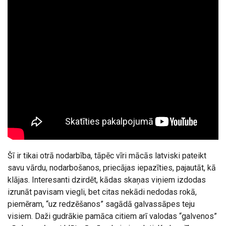
Šī ir tikai otrā nodarbība, tāpēc vīri mācās latviski pateikt
savu vārdu, nodarbošanos, priecājas iepazīties, pajautāt, kā
klājas. Interesanti dzirdēt, kādas skaņas viņiem izdodas
izrunāt pavisam viegli, bet citas nekādi nedodas rokā,
piemēram, “uz redzēšanos” sagādā galvassāpes teju
visiem. Daži gudrākie pamāca citiem arī valodas “galvenos”