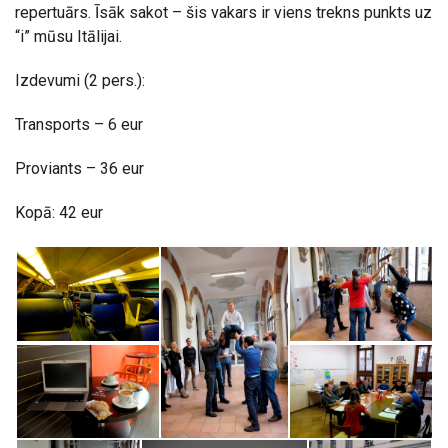
repertuārs. Īsāk sakot – šis vakars ir viens trekns punkts uz
“i” mūsu Itālijai.
Izdevumi (2 pers.):
Transports – 6 eur
Proviants – 36 eur
Kopā: 42 eur