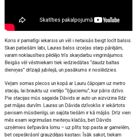
Koris ir pamatīgi iekarsis un vēl i netaisās beigt locīt balsis.
Skan patiešām labi, Lauras balss izceļas starp pārējām,
varam noklausīties pēdējo trīs skaņdarbu vingrinājumos.
Beigās vēl vēstniekam tiek iedziedātas “daudz baltas
dieniņas” drīzajā jubilejā, un pasākums ir noslēdzies.
Veļam somas plecos un kopā ar Lauru čāpojam uz metro
staciju, lai brauktu uz vietējo “Iļģuciemu”, kur pāris dzīvo.
Pie stacijas mūs sagaida Dāvids ar auto un aizvizina līdz
pat mājas durvīm. Lauras un Dāvida dzīvoklis ir iekārtots
pavisam mūsdienīgi, un sajūta tiešām ir kā mājās. Drīz vien
mēs esam iegrimušas meiteņu klačās, bet Dāvids
uzņēmies šefpavāra lomu – uz plīts top pasta ar garnelēm,
bet cepeškrāsnī grauzdējas kastaņi. Īsāk sakot, tiekam