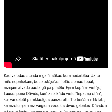
Kad valodas stunda ir galā, sākas kora nodarbība. Uz to
mēs nepaliekam, bet, atstājušas lielās somas tepat,
aizejam atvadu pastaigā pa pilsētu. Ejam kopā ar vietējo,
Lauras puisi Dāvidu, kurš zina kādu vietu “tepat ap stūri”,
kur var dabūt pirmklasīgus panzerotti. Tie tiešām ir tik labi,
ka aizstumjam aiz vaigiem veselus divus gabalus. Dāvids ir
arī pirmklasīgs sarunu partneris, mēs nemanot esam pie