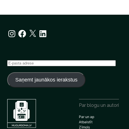
Instagram
Facebook
X
LinkedIn
E-
pasta
adrese
Saņemt jaunākos ierakstus
Par blogu un autori
Par un ap
Atbalstīt
Zīmols