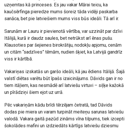
uzņemtas kā princeses. Es jau vakar Mārai teicu, ka
kaučsērfinga pieredze mums šoreiz tāda vidēji paskarba
sanāca, bet pie latviešiem mums viss būs ideāli. Tā arī ir.
Sarunām ar Lauru ir pievienotā vērtība, var uzzināt par dzīvi
Itālijā, kurā ir daudz saules, bet netrūkst arī ēnas pušu.
Klausoties par šejienes birokrātiju, nodokļu apjomu, cenām
un citām “sadzīves” tēmām, nudien šķiet, ka Latvijā gandrīz
viss ir kārtībā.
Vakariņas izskatās un garšo ideāli, kā jau ēdiens Itālijā. Šajā
valstī diētas varētu būt īpašs izaicinājums. Dāvids gan ir no
tiem itāļiem, kas nesmādē arī latviešu virtuvi – siļķe kažokā
un pīrādziņi šiem ejot uz urrā.
Pēc vakariņām kādu brīdi tērzējam četratā, tad Dāvids
dodas pie miera un varam turpināt meiteņu sarunas latviešu
valodā. Vakara gaitā pazūd zināms vīna tilpums, tiek izcepti
šokolādes mafini un izdziedāts kārtīgs latviešu dziesmu