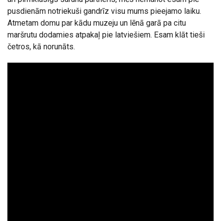
pusdienām notriekuši gandrīz visu mums pieejamo laiku.
Atmetam domu par kādu muzeju un lēnā garā pa citu
maršrutu dodamies atpakaļ pie latviešiem. Esam klāt tieši
četros, kā norunāts.