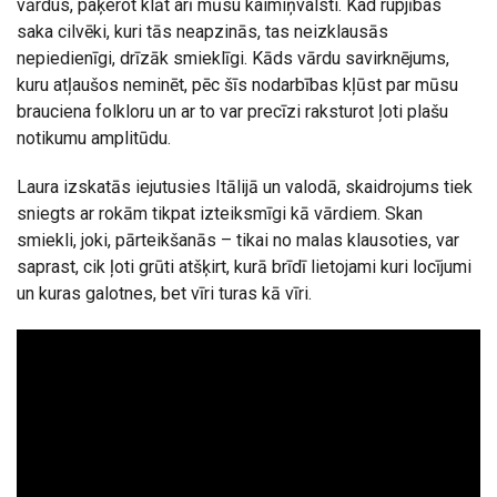
vārdus, paķerot klāt arī mūsu kaimiņvalsti. Kad rupjības
saka cilvēki, kuri tās neapzinās, tas neizklausās
nepiedienīgi, drīzāk smieklīgi. Kāds vārdu savirknējums,
kuru atļaušos neminēt, pēc šīs nodarbības kļūst par mūsu
brauciena folkloru un ar to var precīzi raksturot ļoti plašu
notikumu amplitūdu.
Laura izskatās iejutusies Itālijā un valodā, skaidrojums tiek
sniegts ar rokām tikpat izteiksmīgi kā vārdiem. Skan
smiekli, joki, pārteikšanās – tikai no malas klausoties, var
saprast, cik ļoti grūti atšķirt, kurā brīdī lietojami kuri locījumi
un kuras galotnes, bet vīri turas kā vīri.