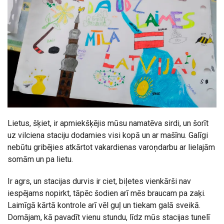
Lietus, šķiet, ir apmiekšķējis mūsu namatēva sirdi, un šorīt
uz vilciena staciju dodamies visi kopā un ar mašīnu. Galīgi
nebūtu gribējies atkārtot vakardienas varoņdarbu ar lielajām
somām un pa lietu.
Ir agrs, un stacijas durvis ir ciet, biļetes vienkārši nav
iespējams nopirkt, tāpēc šodien arī mēs braucam pa zaķi.
Laimīgā kārtā kontrole arī vēl guļ un tiekam galā sveikā.
Domājam, kā pavadīt vienu stundu, līdz mūs stacijas tunelī