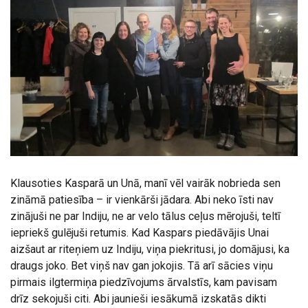
Klausoties Kasparā un Unā, manī vēl vairāk nobrieda sen
zināmā patiesība – ir vienkārši jādara. Abi neko īsti nav
zinājuši ne par Indiju, ne ar velo tālus ceļus mērojuši, teltī
iepriekš gulējuši retumis. Kad Kaspars piedāvājis Unai
aizšaut ar riteņiem uz Indiju, viņa piekritusi, jo domājusi, ka
draugs joko. Bet viņš nav gan jokojis. Tā arī sācies viņu
pirmais ilgtermiņa piedzīvojums ārvalstīs, kam pavisam
drīz sekojuši citi. Abi jaunieši iesākumā izskatās dikti