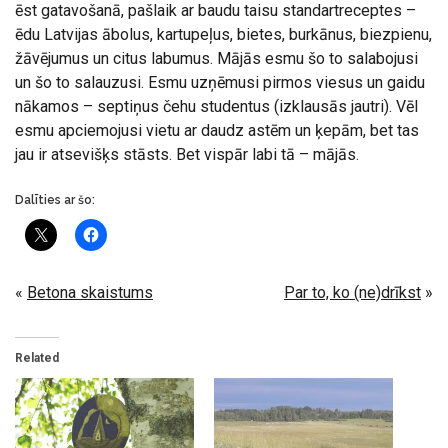
ēst gatavošanā, pašlaik ar baudu taisu standartreceptes –
ēdu Latvijas ābolus, kartupeļus, bietes, burkānus, biezpienu,
žāvējumus un citus labumus. Mājās esmu šo to salabojusi
un šo to salauzusi. Esmu uzņēmusi pirmos viesus un gaidu
nākamos – septiņus čehu studentus (izklausās jautri). Vēl
esmu apciemojusi vietu ar daudz astēm un ķepām, bet tas
jau ir atsevišķs stāsts. Bet vispār labi tā – mājās.
Dalīties ar šo:
«
Betona skaistums
Par to, ko (ne)drīkst
»
Related