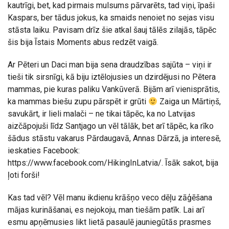
kautrīgi, bet, kad pirmais mulsums pārvarēts, tad viņi, īpaši
Kaspars, ber tādus jokus, ka smaids nenoiet no sejas visu
stāsta laiku. Pavisam drīz šie atkal šauj tālēs zilajās, tāpēc
šis bija Īstais Moments abus redzēt vaigā.
Ar Pēteri un Daci man bija sena draudzības sajūta – viņi ir
tieši tik sirsnīgi, kā biju iztēlojusies un dzirdējusi no Pētera
mammas, pie kuras paliku Vankūverā. Bijām arī vienisprātis,
ka mammas biešu zupu pārspēt ir grūti
Zaiga un Mārtiņš,
savukārt, ir lieli malači – ne tikai tāpēc, ka no Latvijas
aizčāpojuši līdz Santjago un vēl tālāk, bet arī tāpēc, ka rīko
šādus stāstu vakarus Pārdaugavā, Annas Dārzā, ja interesē,
ieskaties Facebook:
https://www.facebook.com/HikingInLatvia/. Īsāk sakot, bija
ļoti forši!
Kas tad vēl? Vēl manu ikdienu krāšņo veco dēļu zāģēšana
mājas kurināšanai, es nejokoju, man tiešām patīk. Lai arī
esmu apņēmusies likt lietā pasaulē jauniegūtās prasmes