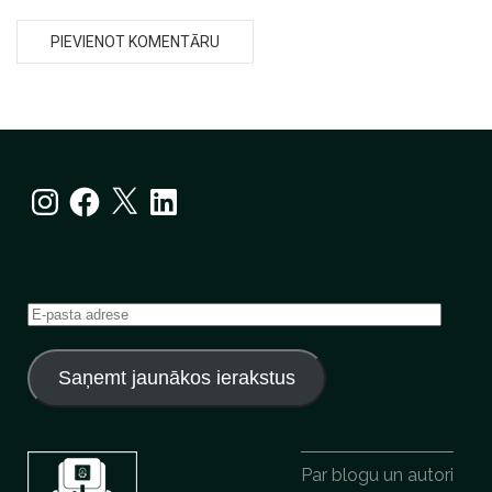
Instagram
Facebook
X
LinkedIn
E-
pasta
adrese
Saņemt jaunākos ierakstus
Par blogu un autori