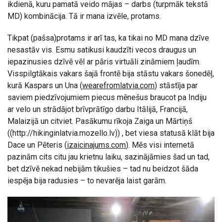
ikdienā, kuru pamatā veido mājas – darbs (turpmāk tekstā
MD) kombinācija. Tā ir mana izvēle, protams.
Tikpat (pašsa)protams ir arī tas, ka tikai no MD mana dzīve
nesastāv vis. Esmu satikusi kaudzīti vecos draugus un
iepazinusies dzīvē vēl ar pāris virtuāli zināmiem ļaudīm.
Visspilgtākais vakars šajā frontē bija stāstu vakars šonedēļ,
kurā Kaspars un Una (
wearefromlatvia.com
) stāstīja par
saviem piedzīvojumiem piecus mēnešus braucot pa Indiju
ar velo un strādājot brīvprātīgo darbu Itālijā, Francijā,
Malaizijā un citviet. Pasākumu rīkoja Zaiga un Mārtiņš
((http://hikinginlatvia.mozello.lv)) , bet viesa statusā klāt bija
Dace un Pēteris (
izaicinajums.com
). Mēs visi internetā
pazinām cits citu jau krietnu laiku, sazinājāmies šad un tad,
bet dzīvē nekad nebijām tikušies – tad nu beidzot šāda
iespēja bija radusies – to nevarēja laist garām.