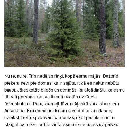
Nu re, nu re. Trīs nedēļas riņķī, kopš esmu mājās. Dažbrīd
pieķeru sevi pie domas, ka ir sajūta, it kā es nekur nebūtu
bijusi. Jāieskatās bildēs un atmiņās, lai atgādinātu, ka esmu
tā pati persona, kas vaļā muti skatās uz Gocta
ūdenskritumu Peru, ziemeļblāzmu Aļaskā vai aisbergiem
Antarktīdā. Biju domājusi lēnām izveidot bilžu izlases,
uzrakstīt retrospektīvas pārdomas, rīkot pasākumus un
staigāt pa mežu, bet tā vietā esmu iemetusies uz galvas