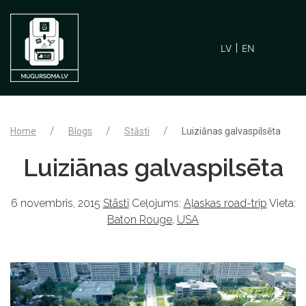
LV
EN
Home
Blogs
Stāsti
Luiziānas galvaspilsēta
Luiziānas galvaspilsēta
6 novembris, 2015
Stāsti
Ceļojums:
Aļaskas road-trip
Vieta:
Baton Rouge
,
USA