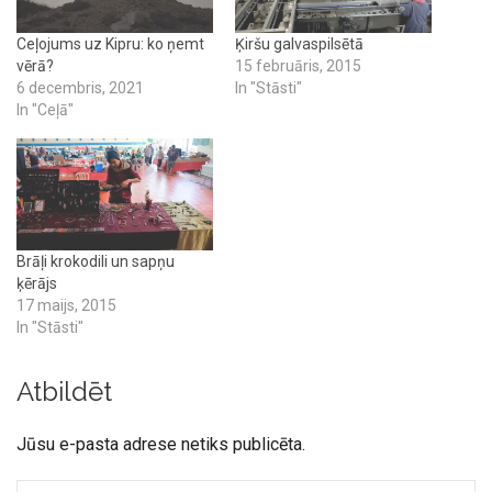
Ceļojums uz Kipru: ko ņemt
Ķiršu galvaspilsētā
vērā?
15 februāris, 2015
6 decembris, 2021
In "Stāsti"
In "Ceļā"
Brāļi krokodili un sapņu
ķērājs
17 maijs, 2015
In "Stāsti"
Atbildēt
Jūsu e-pasta adrese netiks publicēta.