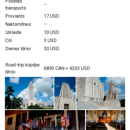
Pilsētas
–
transports
Proviants
17 USD
Naktsmītnes
–
Izklaide
10 USD
Citi
3 USD
Dienas tēriņi
30 USD
Road-trip kopējie
6890 CAN + 4203 USD
tēriņi