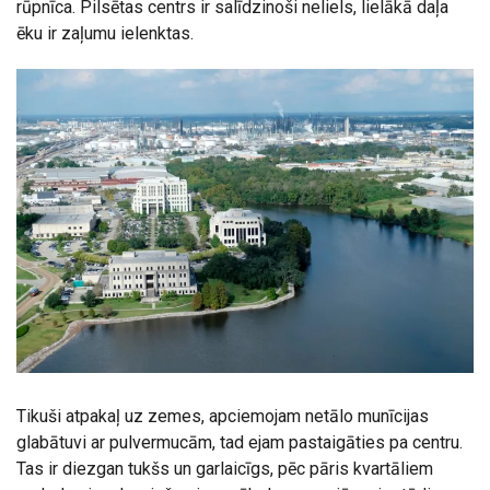
rūpnīca. Pilsētas centrs ir salīdzinoši neliels, lielākā daļa
ēku ir zaļumu ielenktas.
Tikuši atpakaļ uz zemes, apciemojam netālo munīcijas
glabātuvi ar pulvermucām, tad ejam pastaigāties pa centru.
Tas ir diezgan tukšs un garlaicīgs, pēc pāris kvartāliem