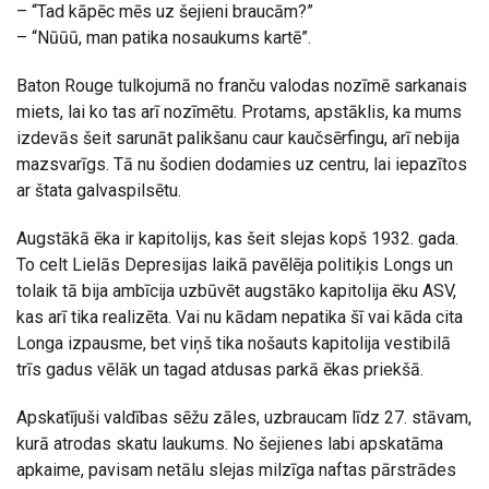
– “Tad kāpēc mēs uz šejieni braucām?”
– “Nūūū, man patika nosaukums kartē”.
Baton Rouge tulkojumā no franču valodas nozīmē sarkanais
miets, lai ko tas arī nozīmētu. Protams, apstāklis, ka mums
izdevās šeit sarunāt palikšanu caur kaučsērfingu, arī nebija
mazsvarīgs. Tā nu šodien dodamies uz centru, lai iepazītos
ar štata galvaspilsētu.
Augstākā ēka ir kapitolijs, kas šeit slejas kopš 1932. gada.
To celt Lielās Depresijas laikā pavēlēja politiķis Longs un
tolaik tā bija ambīcija uzbūvēt augstāko kapitolija ēku ASV,
kas arī tika realizēta. Vai nu kādam nepatika šī vai kāda cita
Longa izpausme, bet viņš tika nošauts kapitolija vestibilā
trīs gadus vēlāk un tagad atdusas parkā ēkas priekšā.
Apskatījuši valdības sēžu zāles, uzbraucam līdz 27. stāvam,
kurā atrodas skatu laukums. No šejienes labi apskatāma
apkaime, pavisam netālu slejas milzīga naftas pārstrādes