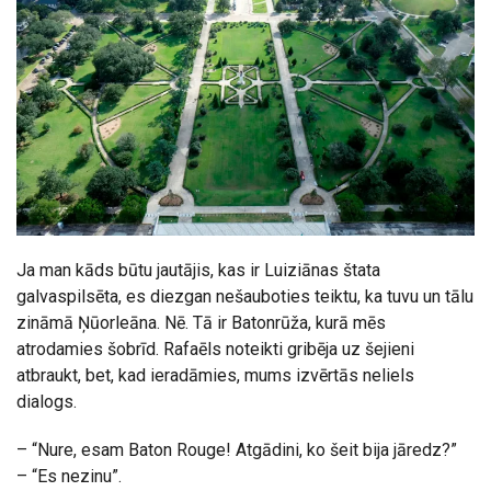
Ja man kāds būtu jautājis, kas ir Luiziānas štata
galvaspilsēta, es diezgan nešauboties teiktu, ka tuvu un tālu
zināmā Ņūorleāna. Nē. Tā ir Batonrūža, kurā mēs
atrodamies šobrīd. Rafaēls noteikti gribēja uz šejieni
atbraukt, bet, kad ieradāmies, mums izvērtās neliels
dialogs.
– “Nure, esam Baton Rouge! Atgādini, ko šeit bija jāredz?”
– “Es nezinu”.