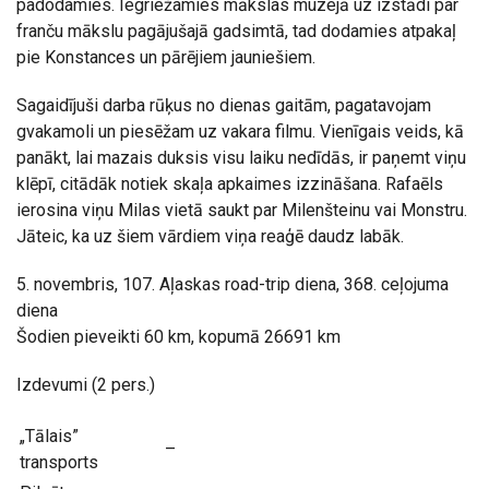
padodamies. Iegriežamies mākslas muzejā uz izstādi par
franču mākslu pagājušajā gadsimtā, tad dodamies atpakaļ
pie Konstances un pārējiem jauniešiem.
Sagaidījuši darba rūķus no dienas gaitām, pagatavojam
gvakamoli un piesēžam uz vakara filmu. Vienīgais veids, kā
panākt, lai mazais duksis visu laiku nedīdās, ir paņemt viņu
klēpī, citādāk notiek skaļa apkaimes izzināšana. Rafaēls
ierosina viņu Milas vietā saukt par Milenšteinu vai Monstru.
Jāteic, ka uz šiem vārdiem viņa reaģē daudz labāk.
5. novembris, 107. Aļaskas road-trip diena, 368. ceļojuma
diena
Šodien pieveikti 60 km, kopumā 26691 km
Izdevumi (2 pers.)
„Tālais”
–
transports