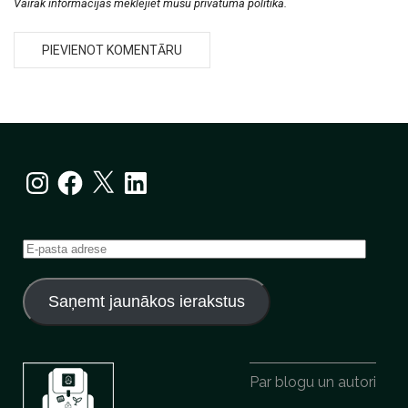
Vairāk informācijas meklējiet mūsu privātuma politikā.
Instagram
Facebook
X
LinkedIn
E-
pasta
adrese
Saņemt jaunākos ierakstus
Par blogu un autori