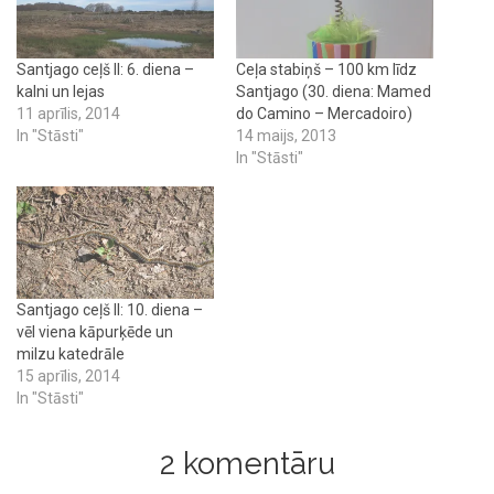
Santjago ceļš II: 6. diena –
Ceļa stabiņš – 100 km līdz
kalni un lejas
Santjago (30. diena: Mamed
11 aprīlis, 2014
do Camino – Mercadoiro)
In "Stāsti"
14 maijs, 2013
In "Stāsti"
Santjago ceļš II: 10. diena –
vēl viena kāpurķēde un
milzu katedrāle
15 aprīlis, 2014
In "Stāsti"
2 komentāru