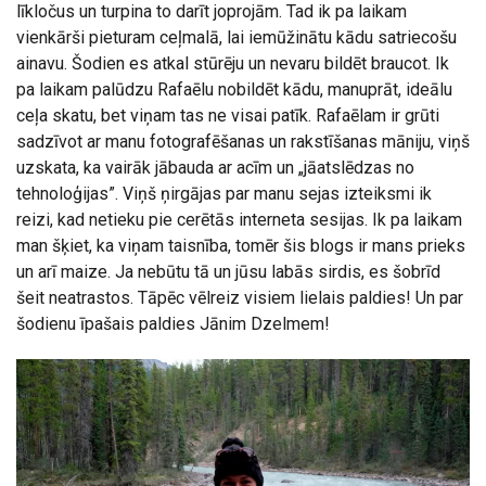
līkločus un turpina to darīt joprojām. Tad ik pa laikam
vienkārši pieturam ceļmalā, lai iemūžinātu kādu satriecošu
ainavu. Šodien es atkal stūrēju un nevaru bildēt braucot. Ik
pa laikam palūdzu Rafaēlu nobildēt kādu, manuprāt, ideālu
ceļa skatu, bet viņam tas ne visai patīk. Rafaēlam ir grūti
sadzīvot ar manu fotografēšanas un rakstīšanas māniju, viņš
uzskata, ka vairāk jābauda ar acīm un „jāatslēdzas no
tehnoloģijas”. Viņš ņirgājas par manu sejas izteiksmi ik
reizi, kad netieku pie cerētās interneta sesijas. Ik pa laikam
man šķiet, ka viņam taisnība, tomēr šis blogs ir mans prieks
un arī maize. Ja nebūtu tā un jūsu labās sirdis, es šobrīd
šeit neatrastos. Tāpēc vēlreiz visiem lielais paldies! Un par
šodienu īpašais paldies Jānim Dzelmem!