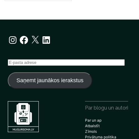
Instagram
Facebook
X
LinkedIn
E-
pasta
adrese
Saņemt jaunākos ierakstus
Par blogu un autori
Par un ap
Atbalstīt
Zīmols
Privātuma politika