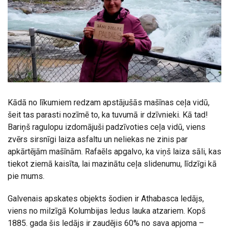
Kādā no līkumiem redzam apstājušās mašīnas ceļa vidū,
šeit tas parasti nozīmē to, ka tuvumā ir dzīvnieki. Kā tad!
Bariņš ragulopu izdomājuši padzīvoties ceļa vidū, viens
zvērs sirsnīgi laiza asfaltu un neliekas ne zinis par
apkārtējām mašīnām. Rafaēls apgalvo, ka viņš laiza sāli, kas
tiekot ziemā kaisīta, lai mazinātu ceļa slidenumu, līdzīgi kā
pie mums.
Galvenais apskates objekts šodien ir Athabasca ledājs,
viens no milzīgā Kolumbijas ledus lauka atzariem. Kopš
1885. gada šis ledājs ir zaudējis 60% no sava apjoma –