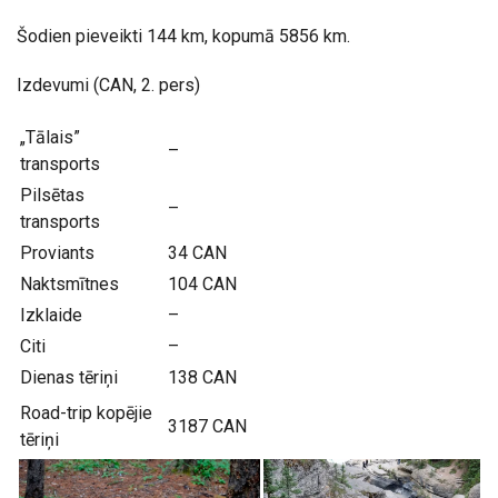
Šodien pieveikti 144 km, kopumā 5856 km.
Izdevumi (CAN, 2. pers)
„Tālais”
–
transports
Pilsētas
–
transports
Proviants
34 CAN
Naktsmītnes
104 CAN
Izklaide
–
Citi
–
Dienas tēriņi
138 CAN
Road-trip kopējie
3187 CAN
tēriņi