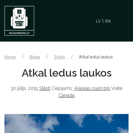
LV
EN
Home
Blogs
Stāsti
Atkal ledus laukos
Atkal ledus laukos
30 jūlijs, 2015
Stāsti
Ceļojums:
Aļaskas road-trip
Vieta:
Canada