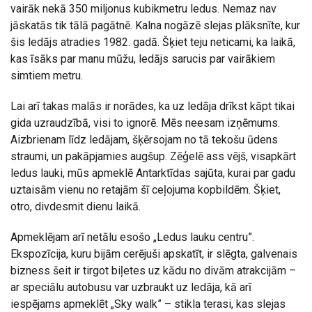
vairāk nekā 350 miljonus kubikmetru ledus. Nemaz nav
jāskatās tik tālā pagātnē. Kalna nogāzē slejas plāksnīte, kur
šis ledājs atradies 1982. gadā. Šķiet teju neticami, ka laikā,
kas īsāks par manu mūžu, ledājs sarucis par vairākiem
simtiem metru.
Lai arī takas malās ir norādes, ka uz ledāja drīkst kāpt tikai
gida uzraudzībā, visi to ignorē. Mēs neesam izņēmums.
Aizbrienam līdz ledājam, šķērsojam no tā tekošu ūdens
straumi, un pakāpjamies augšup. Zēģelē ass vējš, visapkārt
ledus lauki, mūs apmeklē Antarktīdas sajūta, kurai par gadu
uztaisām vienu no retajām šī ceļojuma kopbildēm. Šķiet,
otro, divdesmit dienu laikā.
Apmeklējam arī netālu esošo „Ledus lauku centru”.
Ekspozīcija, kuru bijām cerējuši apskatīt, ir slēgta, galvenais
bizness šeit ir tirgot biļetes uz kādu no divām atrakcijām –
ar speciālu autobusu var uzbraukt uz ledāja, kā arī
iespējams apmeklēt „Sky walk” – stikla terasi, kas slejas