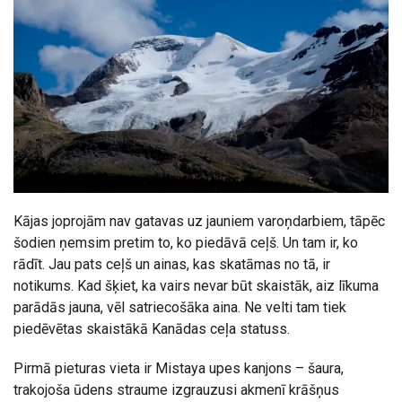
Kājas joprojām nav gatavas uz jauniem varoņdarbiem, tāpēc
šodien ņemsim pretim to, ko piedāvā ceļš. Un tam ir, ko
rādīt. Jau pats ceļš un ainas, kas skatāmas no tā, ir
notikums. Kad šķiet, ka vairs nevar būt skaistāk, aiz līkuma
parādās jauna, vēl satriecošāka aina. Ne velti tam tiek
piedēvētas skaistākā Kanādas ceļa statuss.
Pirmā pieturas vieta ir Mistaya upes kanjons – šaura,
trakojoša ūdens straume izgrauzusi akmenī krāšņus