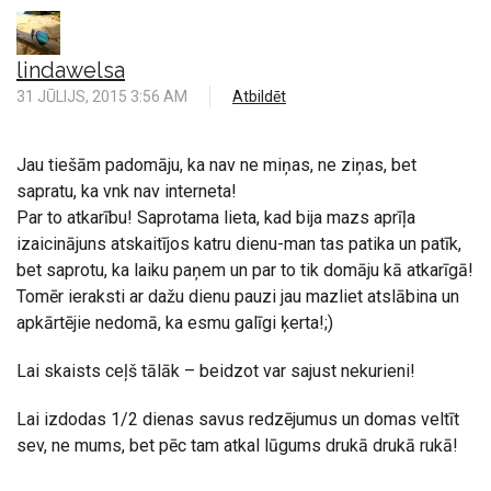
lindawelsa
31 JŪLIJS, 2015 3:56 AM
Atbildēt
Jau tiešām padomāju, ka nav ne miņas, ne ziņas, bet
sapratu, ka vnk nav interneta!
Par to atkarību! Saprotama lieta, kad bija mazs aprīļa
izaicinājuns atskaitījos katru dienu-man tas patika un patīk,
bet saprotu, ka laiku paņem un par to tik domāju kā atkarīgā!
Tomēr ieraksti ar dažu dienu pauzi jau mazliet atslābina un
apkārtējie nedomā, ka esmu galīgi ķerta!;)
Lai skaists ceļš tālāk – beidzot var sajust nekurieni!
Lai izdodas 1/2 dienas savus redzējumus un domas veltīt
sev, ne mums, bet pēc tam atkal lūgums drukā drukā rukā!