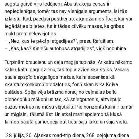
augstu gaisā virs ledājiem. Abu atrakciju cenas ir
nepiedienīgas, tomēr tas nav vienīgais arguments, lai tās
izlaistu. Kad, paēduši pusdienas, atgriežamies foajē, kur var
iegādāties biļetes, tur ir tādas cilvēku masas, ka gribas
mukt prom nekavējoties.
– „Nez, kas te pēkšņi atgadījies?”, prasu Rafaēlam.
– „Kas, kas? Ķīniešu autobuss atgadījies”, viņš nobubina.
Turpinām braucienu un ceļa maģija tupinās. Ar katru nākamo
kalnu, katru pagriezienu, tas top aizvien skaistāks. Vakara
saule apspīd bezgalīgos mežus, kalni sacenšas kā
skaistumkonkursā piedaloties, fonā skan Nika Keiva
balādes. Spēja vēja brāzma norauj no ceļmalas baltu
pieneņpūku mākoni un tas, kā sniegputenis, aizvirpuļo
dažus metrus no mūsu vējstikla. Pie horizonta kalni ir tumši
un miglaini, tālumā līst. Un atkal mani apciemo tā klusā
laimes sajūta par iespēju būt tieši šajā laikā un šajā vietā.
jūlijs, 20. Aļaskas road-trip diena, 268. ceļojuma diena