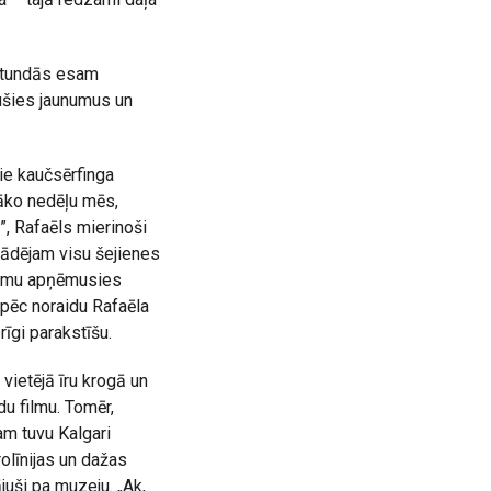
 stundās esam
lušies jaunumus un
pie kaučsērfinga
māko nedēļu mēs,
, Rafaēls mierinoši
ādējam visu šejienes
 esmu apņēmusies
āpēc noraidu Rafaēla
īgi parakstīšu.
 vietējā īru krogā un
du filmu. Tomēr,
am tuvu Kalgari
olīnijas un dažas
juši pa muzeju. „Ak,