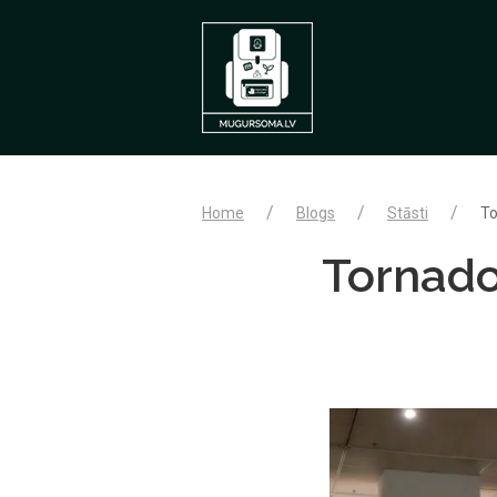
Home
Blogs
Stāsti
To
Tornado 