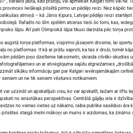
i?”, Rafaēls jautā, kad prātoju, vai apmeklēt Kalgari torni vai nē. Ta
s provinces lielākajā pilsētā pirmo un pēdējo reizi. Nez kāpēc ti
alikušas atmiņā – kā Jānis Ķipurs, Latvijai pēdējo reizi startēj
bobslejā. Rafaēls no šīm spēlēm atceras tieši šo torni, kas, iedeg
mpisko lāpu. Arī pati Olimpiskā lāpa tikusi darināta pēc torņa prot
s augstā torņa platformas, vispirms jāsaņem drosme, lai spertu s
ļu no platformas. It kā ar prātu saproti, ka tas ir droši, tomēr kāj
avām pēdām joņo dzeltenie taksometri, skraida cilvēki-skudras u
afotografējamies un ar atvieglojuma sajūtu atgriežamies „drošībā
 uzzināt sīkāku informāciju gan par Kalgari ievērojamākajām celtn
r seniem un ne tik seniem vēstures notikumiem.
it var uzzināt un apskatījuši visu, ko var apskatīt, laižam ar liftu 
pskati no ierastākas perspektīvas. Centrālā gājēju iela ir dzīvīb
 steidzas no vienas vietas uz nākamo, raiba publika sasēdusi āra 
s pilsētas staigā melni mākoņi un mums ir aizdomas, ka zināms 
jam higiēnas preču krājumus, ārā ir sākušās pamatīgas lietavas.