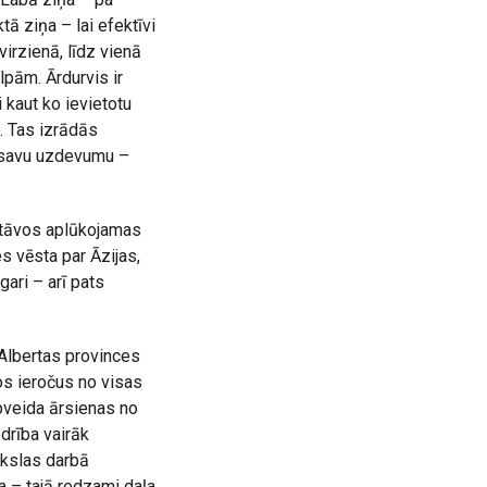
tā ziņa – lai efektīvi
irzienā, līdz vienā
lpām. Ārdurvis ir
 kaut ko ievietotu
. Tas izrādās
un savu uzdevumu –
stāvos aplūkojamas
s vēsta par Āzijas,
ari – arī pats
 Albertas provinces
os ieročus no visas
ubveida ārsienas no
edrība vairāk
ākslas darbā
a – tajā redzami daļa