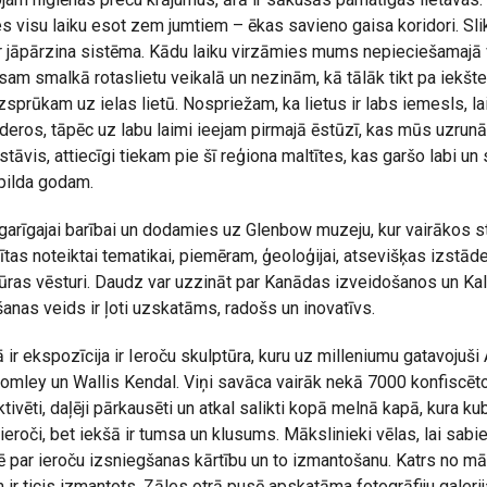
es visu laiku esot zem jumtiem – ēkas savieno gaisa koridori. Slik
ir jāpārzina sistēma. Kādu laiku virzāmies mums nepieciešamajā v
am smalkā rotaslietu veikalā un nezinām, kā tālāk tikt pa iekšte
sprūkam uz ielas lietū. Nospriežam, ka lietus ir labs iemesls, lai
eros, tāpēc uz labu laimi ieejam pirmajā ēstūzī, kas mūs uzrunā
stāvis, attiecīgi tiekam pie šī reģiona maltītes, kas garšo labi 
zpilda godam.
garīgajai barībai un dodamies uz Glenbow muzeju, kur vairākos 
ītas noteiktai tematikai, piemēram, ģeoloģijai, atsevišķas izstāde
ltūras vēsturi. Daudz var uzzināt par Kanādas izveidošanos un Kalg
anas veids ir ļoti uzskatāms, radošs un inovatīvs.
 ir ekspozīcija ir Ieroču skulptūra, kuru uz milleniumu gatavojuši
omley un Wallis Kendal. Viņi savāca vairāk nekā 7000 konfiscēt
ktivēti, daļēji pārkausēti un atkal salikti kopā melnā kapā, kura k
eroči, bet iekšā ir tumsa un klusums. Mākslinieki vēlas, lai sabi
 par ieroču izsniegšanas kārtību un to izmantošanu. Katrs no m
ir ticis izmantots. Zāles otrā pusē apskatāma fotogrāfiju galerij