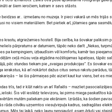
ināti ar šiem ieročiem, katram ir savs stāsts.
beidzas ar… izmešanu no muzeja. Ir pieci vakarā un mēs trijās
pusi no visiem materiāliem. Bet pietiek arī, jūtamies gana sasmē
s krastu, atgriežamies hostelī. Bija cerība, ka šovakar paliksim 
neliels pārpratums ar datumiem, tāpēc neko darīt. „Nekas, turp
es pa kempingiem, izbaudīsim vēl komfortu, kamēr tas pieejams”
dēļām ceļā mūsu veļa atgādina nožēlojamas lupatiņas, tāpēc sal
ājā, pēc stundas tiekam pie „svaigas produkcijas”. Es šovakar
ga ierakstus, kā arī nokārtot dažus citus senus rakstu parādus, t
kariņās – lai šis pārmaiņas pēc aiziet kaut kur viens, bet es mier
as trīs, tad ir klāt nakts un arī Rafaēls – mazliet pasocializējies
Lieliski. Šis vēl ieslēdz televizoru, lai pirms miega paskatītos kā
pavērtām mutēm paliekam pie ekrāniem. Izrādās, ka šodien pavis
ņās rāda cilvēku uzņemtos viesuļvirpuļa kadrus, sadragātas elektr
umus. Mēs tai laikā, neko ļaunu nenojaušot, esam ēduši vai staigā