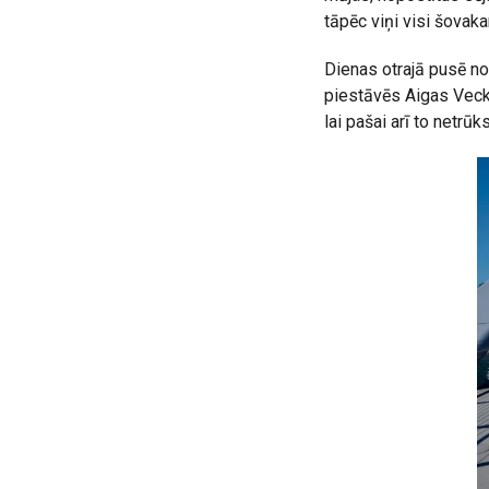
tāpēc viņi visi šovaka
Dienas otrajā pusē no
piestāvēs Aigas Veckal
lai pašai arī to netrūks