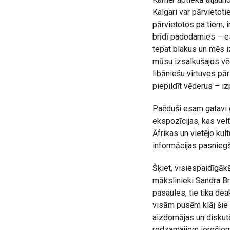
Kalgari var pārvietoti
pārvietotos pa tiem, 
brīdī padodamies – es
tepat blakus un mēs iz
mūsu izsalkušajos vēd
libāniešu virtuves pār
piepildīt vēderus – i
Paēduši esam gatavi 
ekspozīcijas, kas velt
Āfrikas un vietējo ku
informācijas pasniegš
Šķiet, visiespaidīgākā
mākslinieki Sandra Br
pasaules, tie tika dea
visām pusēm klāj šie i
aizdomājas un diskutē
redzamajiem ieročiem 