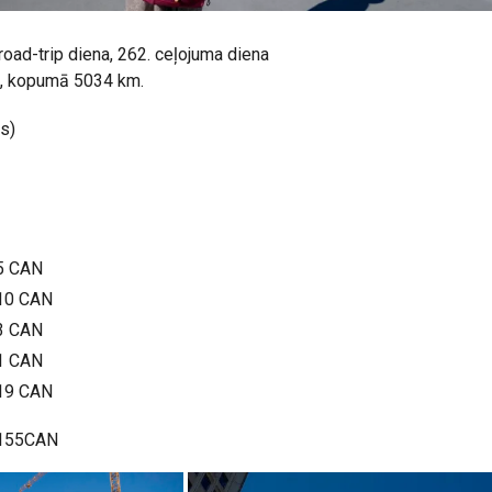
s road-trip diena, 262. ceļojuma diena
m, kopumā 5034 km.
s)
5 CAN
10 CAN
3 CAN
1 CAN
19 CAN
155CAN