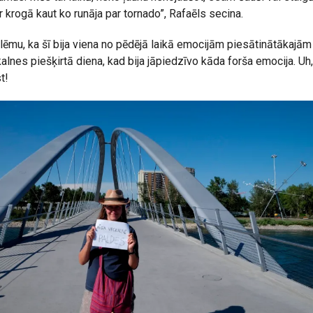
r krogā kaut ko runāja par tornado”, Rafaēls secina.
lēmu, ka šī bija viena no pēdējā laikā emocijām piesātinātākajām
nes piešķirtā diena, kad bija jāpiedzīvo kāda forša emocija. Uh, b
t!