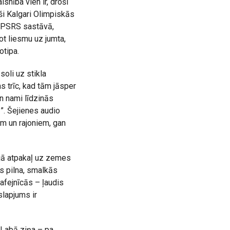
isnība vien ir, droši
eši Kalgari Olimpiskās
ot PSRS sastāvā,
ot liesmu uz jumta,
otipa.
oli uz stikla
as trīc, kad tām jāsper
n nami līdzinās
”. Šejienes audio
ēm un rajoniem, gan
lejā atpakaļ uz zemes
as pilna, smalkās
kafejnīcās – ļaudis
slapjums ir
 Labā ziņa – pa