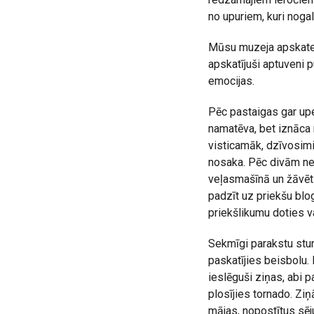
no upuriem, kuri nogal
Mūsu muzeja apskate 
apskatījuši aptuveni 
emocijas.
Pēc pastaigas gar upe
namatēva, bet iznāca 
visticamāk, dzīvosimi
nosaka. Pēc divām ne
veļasmašīnā un žāvēt
padzīt uz priekšu blo
priekšlikumu doties va
Sekmīgi parakstu stund
paskatījies beisbolu. 
ieslēguši ziņas, abi 
plosījies tornado. Zi
mājas, nopostītus sēj