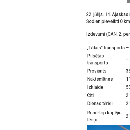
22. jūlijs, 14. Aļaska
Šodien pieveikti 0 k
Izdevumi (CAN, 2. per
„Tālais” transports
–
Pilsētas
–
transports
Proviants
3
Naktsmītnes
1
Izklaide
5
Citi
2
Dienas tēriņi
2
Road-trip kopējie
2
tēriņi