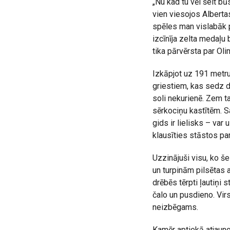
„Nu kad tu vēl šeit būs
vien viesojos Alberta
spēles man vislabāk p
izcīnīja zelta medaļu 
tika pārvērsta par Oli
Izkāpjot uz 191 metru
griestiem, kas sedz da
soli nekurienē. Zem t
sērkociņu kastītēm. S
gids ir lielisks – var
klausīties stāstos pa
Uzzinājuši visu, ko še
un turpinām pilsētas a
drēbēs tērpti ļautiņi
čalo un pusdieno. Vir
neizbēgams.
Kamēr aptiekā atjauno