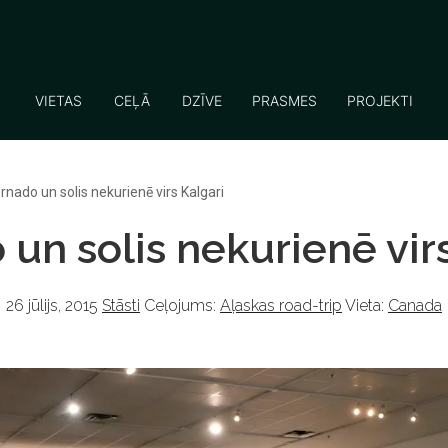
VIETAS
CEĻĀ
DZĪVE
PRASMES
PROJEKTI
rnado un solis nekurienē virs Kalgari
un solis nekurienē vir
26 jūlijs, 2015
Stāsti
Ceļojums:
Aļaskas road-trip
Vieta:
Canada