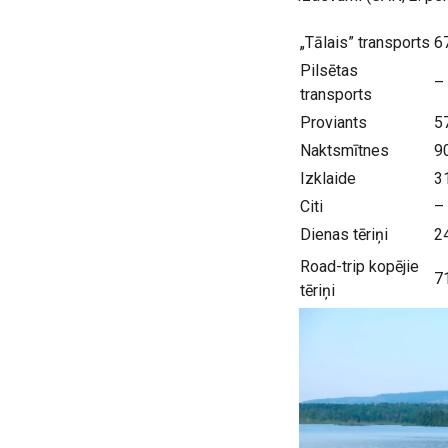
„Tālais” transports
6
Pilsētas
–
transports
Proviants
5
Naktsmītnes
9
Izklaide
3
Citi
–
Dienas tēriņi
2
Road-trip kopējie
7
tēriņi