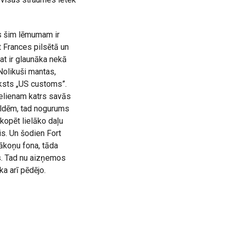
s šim lēmumam ir
rt Frances pilsētā un
at ir glaunāka nekā
 Nolikuši mantas,
aksts „US customs”.
ielienam katrs savās
ildēm, tad nogurums
kopēt lielāko daļu
is. Un šodien Fort
ākoņu fona, tāda
es. Tad nu aizņemos
ka arī pēdējo.