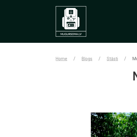
Home
Blogs
Stāsti
Mu