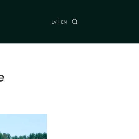
LV
EN
e