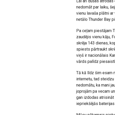
Lai arī dušas atrodas
nedomāt par laiku, še
vienu lavaša plātni a
netālo Thunder Bay pi
Pa ceļam piestājam Te
zaudējis vienu kāju, F
skrēja 143 dienas, ko
spiests pārtraukt skr
viņš ir nacionālais 
vārds palīdz piesaistī
Tā kā līdz šim esam n
internetu, tad steidzu 
nedomātu, ka mani jau 
joprojām pa vecam un 
gan izdodas atrisinā
iepriekšējās baterijas
Mūsu nākamais pietur