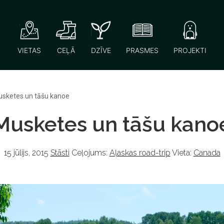
VIETAS
CEĻĀ
DZĪVE
PRASMES
PROJEKTI
sketes un tāšu kanoe
Musketes un tāšu kano
15 jūlijs, 2015
Stāsti
Ceļojums:
Aļaskas road-trip
Vieta:
Canada