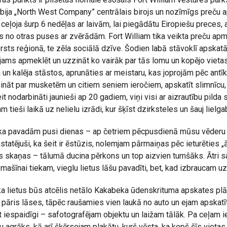
bija „North West Company” centrālais birojs un nozīmīgs preču 
eļoja šurp 6 nedēļas ar laivām, lai piegādātu Eiropiešu preces, ap
rās no otras puses ar zvērādām. Fort William tika veikta preču apma
rsts reģionā, te zēla sociālā dzīve. Šodien labā stāvoklī apska
ējams apmeklēt un uzzināt ko vairāk par tās lomu un kopējo vietas
a un kalēja stāstos, aprunāties ar meistaru, kas joprojām pēc a
ināt par musketēm un citiem seniem ieročiem, apskatīt slimnīcu,
it nodarbināti jaunieši ap 20 gadiem, viņi visi ar aizrautību pilda
tieši laikā uz nelielu izrādi, kur šķīst dzirksteles un šauj lielga
ti, ka pavadām pusi dienas – ap četriem pēcpusdienā mūsu vēder
nstatējuši, ka šeit ir ēstūzis, nolemjam pārmaiņas pēc ieturēties
s skaņas – tālumā ducina pērkons un top aizvien tumšāks. Ātri
mašīnai tiekam, vieglu lietus lāšu pavadīti, bet, kad izbraucam uz
 lietus būs atcēlis netālo Kakabeka ūdenskrituma apskates plān
n pāris lāses, tāpēc raušamies vien laukā no auto un ejam apskatī
at iespaidīgi – safotografējam objektu un laižam tālāk. Pa ceļam 
du agrāks, kā arī šķērsojam plakātu, kurš vēsta, ka kopš šīs vieta