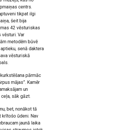
apmaiņas centrs.
tuveni tikpat ilgi
iņa, šeit bija
tāmas 42 vēsturiskas
 vēsturi. Var
ntīkām metodēm būvē
 aptieku, senā daktera
 sava vēsturiskā
bals.
u kurkstēšana pārmāc
 „ārpus mājas”. Kamēr
 samaksājam un
 ceļa, sāk gāzt.
u, bet, nonākot tā
t krītošo ūdeni. Nav
iebraucam jaunā laika
s visas straumes ietek