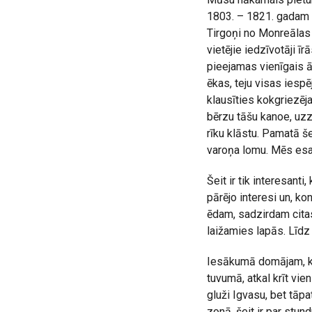
1803. – 1821. gadam 
Tirgoņi no Monreālas c
vietējie iedzīvotāji ī
pieejamas vienīgais ā
ēkas, teju visas iesp
klausīties kokgriezēj
bērzu tāšu kanoe, uzz
rīku klāstu. Pamatā še
varoņa lomu. Mēs esam 
Šeit ir tik interesan
pārējo interesi un, ko
ēdam, sadzirdam cita
laižamies lapās. Līdz 
Iesākumā domājam, ka
tuvumā, atkal krīt vie
gluži Igvasu, bet tāp
zonā, šeit ir par stun