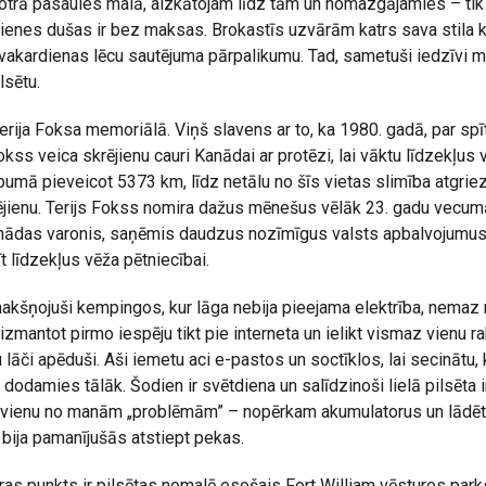
 otrā pasaules malā, aizkātojam līdz tām un nomazgājamies – tik 
jienes dušas ir bez maksas. Brokastīs uzvārām katrs sava stila 
r vakardienas lēcu sautējuma pārpalikumu. Tad, sametuši iedzīvi 
lsētu.
rija Foksa memoriālā. Viņš slavens ar to, ka 1980. gadā, par spīt
okss veica skrējienu cauri Kanādai ar protēzi, lai vāktu līdzekļus 
pumā pieveicot 5373 km, līdz netālu no šīs vietas slimība atgriez
ējienu. Terijs Fokss nomira dažus mēnešus vēlāk 23. gadu vecumā,
Kanādas varonis, saņēmis daudzus nozīmīgus valsts apbalvojumus 
t līdzekļus vēža pētniecībai.
akšņojuši kempingos, kur lāga nebija pieejama elektrība, nemaz 
izmantot pirmo iespēju tikt pie interneta un ielikt vismaz vienu rak
lāči apēduši. Aši iemetu aci e-pastos un soctīklos, lai secinātu, k
dodamies tālāk. Šodien ir svētdiena un salīdzinoši lielā pilsēta 
t vienu no manām „problēmām” – nopērkam akumulatorus un lādē
 bija pamanījušās atstiept pekas.
as punkts ir pilsētas nomalē esošais Fort William vēstures par