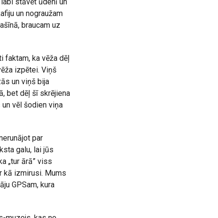
labi stāvēt ūdenī un
kafiju un nograužam
mašīnā, braucam uz
i faktam, ka vēža dēļ
vēža izpētei. Viņš
ās un viņš bija
 bet dēļ šī skrējiena
un vēl šodien viņa
nerunājot par
sta galu, lai jūs
a „tur ārā” viss
ir kā izmirusi. Mums
tāju GPSam, kura
ks-muzejs, kas no