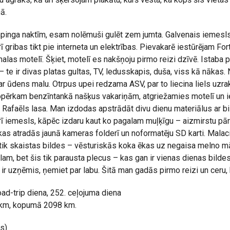
ā.
mpinga naktīm, esam nolēmuši gulēt zem jumta. Galvenais iemesl
arī gribas tikt pie interneta un elektrības. Pievakarē iestūrējam Fo
alas motelī. Šķiet, motelī es nakšņoju pirmo reizi dzīvē. Istaba p
 te ir divas platas gultas, TV, ledusskapis, duša, viss kā nākas.
 ūdens malu. Otrpus upei redzama ASV, par to liecina liels uzr
nopērkam benzīntankā našķus vakariņām, atgriežamies motelī un 
 Rafaēls lasa. Man izdodas apstrādāt divu dienu materiālus ar b
arī iemesls, kāpēc izdaru kaut ko pagalam muļķīgu – aizmirstu pār
 kas atradās jaunā kameras folderī un noformatēju SD karti. Malac
tik skaistas bildes – vēsturiskās koka ēkas uz negaisa melno m
lam, bet šis tik parausta plecus – kas gan ir vienas dienas bild
ir uzņēmis, ņemiet par labu. Šitā man gadās pirmo reizi un ceru, 
road-trip diena, 252. ceļojuma diena
 km, kopumā 2098 km.
s)