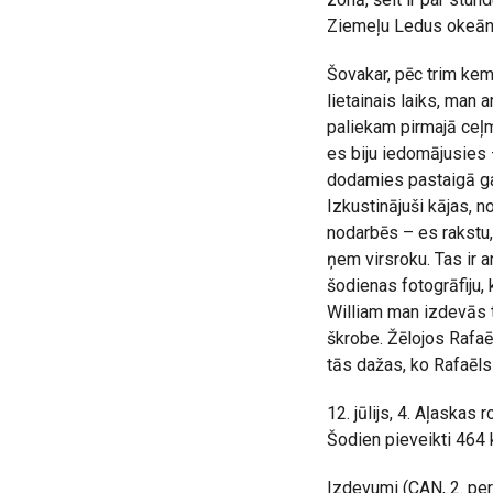
Ziemeļu Ledus okeān
Šovakar, pēc trim ke
lietainais laiks, man 
paliekam pirmajā ceļm
es biju iedomājusies –
dodamies pastaigā gar
Izkustinājuši kājas, 
nodarbēs – es rakstu,
ņem virsroku. Tas ir 
šodienas fotogrāfiju,
William man izdevās 
škrobe. Žēlojos Rafaē
tās dažas, ko Rafaēls 
12. jūlijs, 4. Aļaskas 
Šodien pieveikti 464
Izdevumi (CAN, 2. per