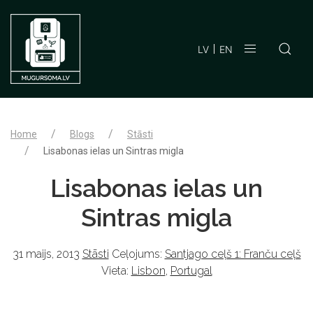
LV
EN
Home
Blogs
Stāsti
Lisabonas ielas un Sintras migla
Lisabonas ielas un
Sintras migla
31 maijs, 2013
Stāsti
Ceļojums:
Santjago ceļš 1: Franču ceļš
Vieta:
Lisbon
,
Portugal