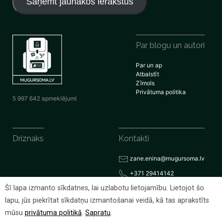
Saņemt jaunākos ierakstus
Par blogu un autori
Par un ap
Atbalstīt
Zīmols
Privātuma politika
5 997 642 apmeklējumi
Driznaks
Kontakti
zane.enina@mugursoma.lv
+371 29414142
Šī lapa izmanto sīkdatnes, lai uzlabotu lietojamību. Lietojot šo
lapu, jūs piekrītat sīkdatņu izmantošanai veidā, kā tas aprakstīts
© 2026 Visas tiesības rezervētas
mūsu
privātuma politikā
.
Sapratu
.