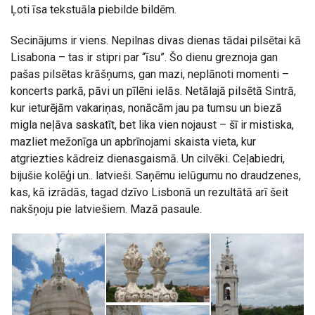
Ļoti īsa tekstuāla piebilde bildēm.
Secinājums ir viens. Nepilnas divas dienas tādai pilsētai kā
Lisabona – tas ir stipri par “īsu”. Šo dienu greznoja gan
pašas pilsētas krāšņums, gan mazi, neplānoti momenti –
koncerts parkā, pāvi un pīlēni ielās. Netālajā pilsētā Sintrā,
kur ieturējām vakariņas, nonācām jau pa tumsu un biezā
migla neļāva saskatīt, bet lika vien nojaust – šī ir mistiska,
mazliet mežonīga un apbrīnojami skaista vieta, kur
atgriezties kādreiz dienasgaismā. Un cilvēki. Ceļabiedri,
bijušie kolēģi un.. latvieši. Saņēmu ielūgumu no draudzenes,
kas, kā izrādās, tagad dzīvo Lisbonā un rezultātā arī šeit
nakšņoju pie latviešiem. Mazā pasaule.