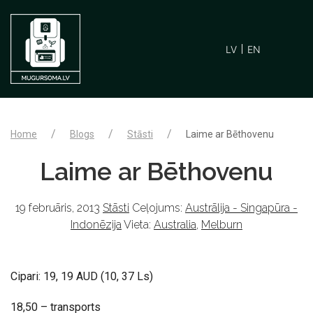
LV
EN
Home
Blogs
Stāsti
Laime ar Bēthovenu
Laime ar Bēthovenu
19 februāris, 2013
Stāsti
Ceļojums:
Austrālija - Singapūra -
Indonēzija
Vieta:
Australia
,
Melburn
Cipari: 19, 19 AUD (10, 37 Ls)
18,50 – transports