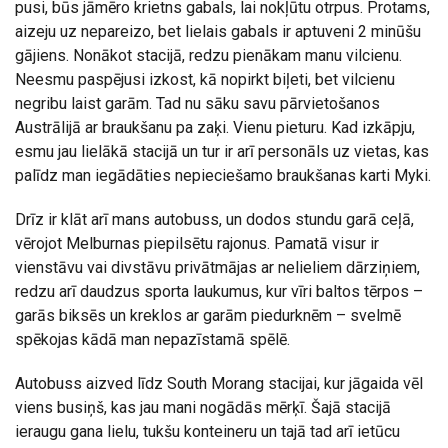
pusi, būs jāmēro krietns gabals, lai nokļūtu otrpus. Protams,
aizeju uz nepareizo, bet lielais gabals ir aptuveni 2 minūšu
gājiens. Nonākot stacijā, redzu pienākam manu vilcienu.
Neesmu paspējusi izkost, kā nopirkt biļeti, bet vilcienu
negribu laist garām. Tad nu sāku savu pārvietošanos
Austrālijā ar braukšanu pa zaķi. Vienu pieturu. Kad izkāpju,
esmu jau lielākā stacijā un tur ir arī personāls uz vietas, kas
palīdz man iegādāties nepieciešamo braukšanas karti Myki.
Drīz ir klāt arī mans autobuss, un dodos stundu garā ceļā,
vērojot Melburnas piepilsētu rajonus. Pamatā visur ir
vienstāvu vai divstāvu privātmājas ar nelieliem dārziņiem,
redzu arī daudzus sporta laukumus, kur vīri baltos tērpos –
garās biksēs un kreklos ar garām piedurknēm – svelmē
spēkojas kādā man nepazīstamā spēlē.
Autobuss aizved līdz South Morang stacijai, kur jāgaida vēl
viens busiņš, kas jau mani nogādās mērķī. Šajā stacijā
ieraugu gana lielu, tukšu konteineru un tajā tad arī ietūcu