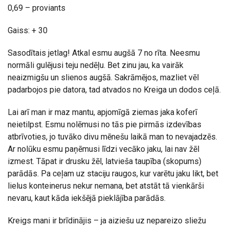
0,69 – proviants
Gaiss: + 30
Sasodītais jetlag! Atkal esmu augšā 7 no rīta. Neesmu
normāli gulējusi teju nedēļu. Bet zinu jau, ka vairāk
neaizmigšu un slienos augšā. Sakrāmējos, mazliet vēl
padarbojos pie datora, tad atvados no Kreiga un dodos ceļā.
Lai arī man ir maz mantu, apjomīgā ziemas jaka koferī
neietilpst. Esmu nolēmusi no tās pie pirmās izdevības
atbrīvoties, jo tuvāko divu mēnešu laikā man to nevajadzēs.
Ar nolūku esmu paņēmusi līdzi vecāko jaku, lai nav žēl
izmest. Tāpat ir drusku žēl, latvieša taupība (skopums)
parādās. Pa ceļam uz staciju raugos, kur varētu jaku likt, bet
lielus konteinerus nekur nemana, bet atstāt tā vienkārši
nevaru, kaut kāda iekšējā pieklājība parādās.
Kreigs mani ir brīdinājis – ja aiziešu uz nepareizo sliežu