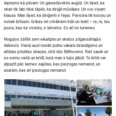
lepnums kā pāvam. Un garastāvoklis augšā. Un šķiet, ka
skan tik labi tikai tāpēc, ka diriģē mūsējais. Un visi viņam
klausa. Man šķiet, ka diriģenti ir fejas. Pavicina tik kociņu un
notiek brīnumi. Gribas iet cilvēkiem klāt un teikt – re, re, tas
pusis, kas tur vicinās, ir latvietis. Es arī no turienes.
Noguļos zālītē zem eikalipta un skatos zilgansārtajās
debesīs. Vienā ausī nonāk putnu vakara dziedājums un
attālas pilsētas skaņas, otrā dūc Bēthovens. Riet saule un
es esmu vietā un brīdī, kurā man ir bijis jābūt. To brīdi var
atpazīt pēc laimes sajūtas, kas piezogas nemanot, un
asarām, kas arī piezogas nemanot.