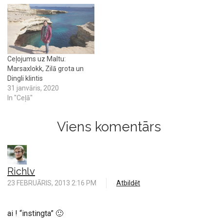
Ceļojums uz Maltu:
Marsaxlokk, Zilā grota un
Dingli klintis
31 janvāris, 2020
In "Ceļā"
Viens komentārs
Richlv
23 FEBRUĀRIS, 2013 2:16 PM
Atbildēt
ai ! “instingta” 🙂