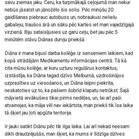
savu ziemas jaku. Ceru, ka turpmākajā ceļojumā man nekur
nebūs jāsalst un jānožēlo šis solis. Pēc minūšu 20
gaidīšanas piebrauc autobuss un, nobraukusi nelielu
gabaliņu, traušos ārā un sāku pēc kartes iet man vajadzīgajā
virzienā. Biju sataisījusies uz garu ceļu, bet jau pēc 5
minūtēm stāvu Diānas durvju priekšā.
Diāna ir mana bijusī darba kolēģe iz senseniem laikiem, kad
kopā strādājām Medikamentu informācijas centrā. Tā kā
cita mūsu kolēģe, ar kuru uzturu regulārus kontaktus,
izstāstīja, ka Diāna tagad dzīvo Melburnā, uzdrošinājos
uzprasīties uz viesošanos, un Diāna laipni piekrita,
neskatoties uz to, ka pašiem šobrīd klapatu netrūkst. Šajā
mājvietā ievākušies tikai pirms nedēļas, un, lai arī paši
atvainojas, ka māja vēl nav iekārtota, man priekš tik īsa laika
tā šķiet jau ļoti apgūta teritorija.
Ir jauki satikt Diānu pēc tik ilga laika. Lai arī nekad neesam
dikti draudzējušās, man šķiet, ka mums ir līdzīga dzīves