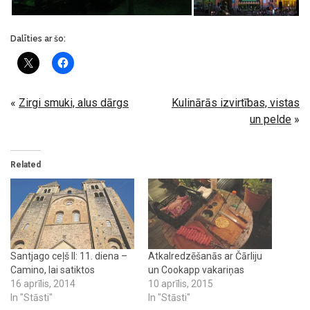
Dalīties ar šo:
«
Zirgi smuki, alus dārgs
Kulinārās izvirtības, vistas
un pelde
»
Related
Santjago ceļš II: 11. diena –
Atkalredzēšanās ar Čārliju
Camino, lai satiktos
un Cookapp vakariņas
16 aprīlis, 2014
10 aprīlis, 2015
In "Stāsti"
In "Stāsti"