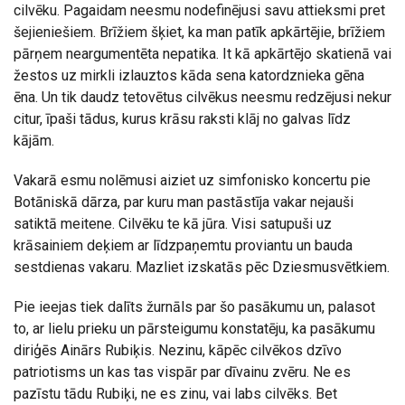
cilvēku. Pagaidam neesmu nodefinējusi savu attieksmi pret
šejieniešiem. Brīžiem šķiet, ka man patīk apkārtējie, brīžiem
pārņem neargumentēta nepatika. It kā apkārtējo skatienā vai
žestos uz mirkli izlauztos kāda sena katordznieka gēna
ēna. Un tik daudz tetovētus cilvēkus neesmu redzējusi nekur
citur, īpaši tādus, kurus krāsu raksti klāj no galvas līdz
kājām.
Vakarā esmu nolēmusi aiziet uz simfonisko koncertu pie
Botāniskā dārza, par kuru man pastāstīja vakar nejauši
satiktā meitene. Cilvēku te kā jūra. Visi satupuši uz
krāsainiem deķiem ar līdzpaņemtu proviantu un bauda
sestdienas vakaru. Mazliet izskatās pēc Dziesmusvētkiem.
Pie ieejas tiek dalīts žurnāls par šo pasākumu un, palasot
to, ar lielu prieku un pārsteigumu konstatēju, ka pasākumu
diriģēs Ainārs Rubiķis. Nezinu, kāpēc cilvēkos dzīvo
patriotisms un kas tas vispār par dīvainu zvēru. Ne es
pazīstu tādu Rubiķi, ne es zinu, vai labs cilvēks. Bet