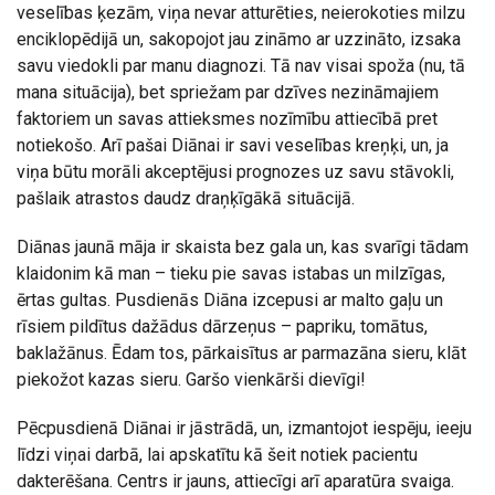
veselības ķezām, viņa nevar atturēties, neierokoties milzu
enciklopēdijā un, sakopojot jau zināmo ar uzzināto, izsaka
savu viedokli par manu diagnozi. Tā nav visai spoža (nu, tā
mana situācija), bet spriežam par dzīves nezināmajiem
faktoriem un savas attieksmes nozīmību attiecībā pret
notiekošo. Arī pašai Diānai ir savi veselības kreņķi, un, ja
viņa būtu morāli akceptējusi prognozes uz savu stāvokli,
pašlaik atrastos daudz draņķīgākā situācijā.
Diānas jaunā māja ir skaista bez gala un, kas svarīgi tādam
klaidonim kā man – tieku pie savas istabas un milzīgas,
ērtas gultas. Pusdienās Diāna izcepusi ar malto gaļu un
rīsiem pildītus dažādus dārzeņus – papriku, tomātus,
baklažānus. Ēdam tos, pārkaisītus ar parmazāna sieru, klāt
piekožot kazas sieru. Garšo vienkārši dievīgi!
Pēcpusdienā Diānai ir jāstrādā, un, izmantojot iespēju, ieeju
līdzi viņai darbā, lai apskatītu kā šeit notiek pacientu
dakterēšana. Centrs ir jauns, attiecīgi arī aparatūra svaiga.