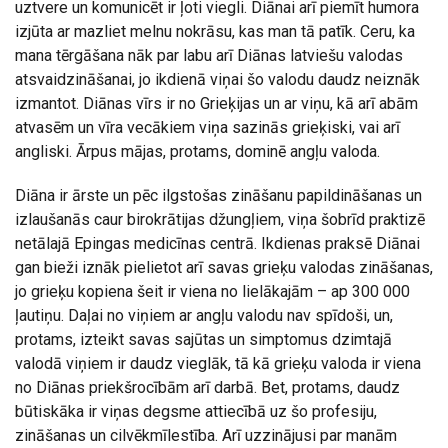
uztvere un komunicēt ir ļoti viegli. Diānai arī piemīt humora
izjūta ar mazliet melnu nokrāsu, kas man tā patīk. Ceru, ka
mana tērgāšana nāk par labu arī Diānas latviešu valodas
atsvaidzināšanai, jo ikdienā viņai šo valodu daudz neiznāk
izmantot. Diānas vīrs ir no Grieķijas un ar viņu, kā arī abām
atvasēm un vīra vecākiem viņa sazinās grieķiski, vai arī
angliski. Ārpus mājas, protams, dominē angļu valoda.
Diāna ir ārste un pēc ilgstošas zināšanu papildināšanas un
izlaušanās caur birokrātijas džungļiem, viņa šobrīd praktizē
netālajā Epingas medicīnas centrā. Ikdienas praksē Diānai
gan bieži iznāk pielietot arī savas grieķu valodas zināšanas,
jo grieķu kopiena šeit ir viena no lielākajām – ap 300 000
ļautiņu. Daļai no viņiem ar angļu valodu nav spīdoši, un,
protams, izteikt savas sajūtas un simptomus dzimtajā
valodā viņiem ir daudz vieglāk, tā kā grieķu valoda ir viena
no Diānas priekšrocībām arī darbā. Bet, protams, daudz
būtiskāka ir viņas degsme attiecībā uz šo profesiju,
zināšanas un cilvēkmīlestība. Arī uzzinājusi par manām