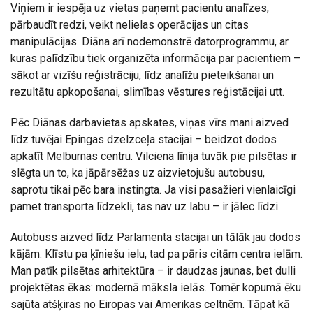
Viņiem ir iespēja uz vietas paņemt pacientu analīzes,
pārbaudīt redzi, veikt nelielas operācijas un citas
manipulācijas. Diāna arī nodemonstrē datorprogrammu, ar
kuras palīdzību tiek organizēta informācija par pacientiem –
sākot ar vizīšu reģistrāciju, līdz analīžu pieteikšanai un
rezultātu apkopošanai, slimības vēstures reģistācijai utt.
Pēc Diānas darbavietas apskates, viņas vīrs mani aizved
līdz tuvējai Epingas dzelzceļa stacijai – beidzot dodos
apkatīt Melburnas centru. Vilciena līnija tuvāk pie pilsētas ir
slēgta un to, ka jāpārsēžas uz aizvietojušu autobusu,
saprotu tikai pēc bara instingta. Ja visi pasažieri vienlaicīgi
pamet transporta līdzekli, tas nav uz labu – ir jālec līdzi.
Autobuss aizved līdz Parlamenta stacijai un tālāk jau dodos
kājām. Klīstu pa ķīniešu ielu, tad pa pāris citām centra ielām.
Man patīk pilsētas arhitektūra – ir daudzas jaunas, bet dulli
projektētas ēkas: modernā māksla ielās. Tomēr kopumā ēku
sajūta atšķiras no Eiropas vai Amerikas celtnēm. Tāpat kā