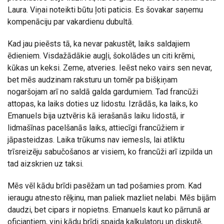
Laura. Viņai noteikti būtu ļoti paticis. Es šovakar saņemu
kompenāciju par vakardienu dubultā.
Kad jau pieēsts tā, ka nevar pakustēt, laiks saldajiem
ēdieniem. Visdažādākie augļi, šokolādes un citi krēmi,
kūkas un keksi. Zeme, atveries. Ieēst neko vairs sen nevar,
bet mēs audzinam raksturu un tomēr pa bišķiņam
nogaršojam arī no saldā galda gardumiem. Tad francūži
attopas, ka laiks doties uz lidostu. Izrādās, ka laiks, ko
Emanuels bija uztvēris kā ierašanās laiku lidostā, ir
lidmašīnas pacelšanās laiks, attiecīgi francūžiem ir
jāpasteidzas. Laika trūkums nav iemesls, lai atliktu
trīsreizēju sabučošanos ar visiem, ko francūži arī izpilda un
tad aizskrien uz taksi.
Mēs vēl kādu brīdi pasēžam un tad pošamies prom. Kad
ieraugu atnesto rēķinu, man paliek mazliet nelabi. Mēs bijām
daudzi, bet cipars ir nopietns. Emanuels kaut ko pārrunā ar
oficiantiem, viņi kādu brīdi spaida kalkulatoru un diskutē,