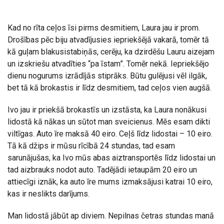
Kad no rīta ceļos īsi pirms desmitiem, Laura jau ir prom.
Drošības pēc biju atvadījusies iepriekšējā vakarā, tomēr tā
kā guļam blakusistabiņās, cerēju, ka dzirdēšu Lauru aizejam
un izskriešu atvadīties “pa īstam”. Tomēr nekā. Iepriekšējo
dienu nogurums izrādījās stiprāks. Būtu gulējusi vēl ilgāk,
bet tā kā brokastis ir līdz desmitiem, tad ceļos vien augšā.
Ivo jau ir priekšā brokastīs un izstāsta, ka Laura nonākusi
lidostā kā nākas un sūtot man sveicienus. Mēs esam dikti
viltīgas. Auto īre maksā 40 eiro. Ceļš līdz lidostai – 10 eiro.
Tā kā džips ir mūsu rīcībā 24 stundas, tad esam
sarunājušas, ka Ivo mūs abas aiztransportēs līdz lidostai un
tad aizbrauks nodot auto. Tadējādi ietaupām 20 eiro un
attiecīgi iznāk, ka auto īre mums izmaksājusi katrai 10 eiro,
kas ir neslikts darījums.
Man lidostā jābūt ap diviem. Nepilnas četras stundas manā