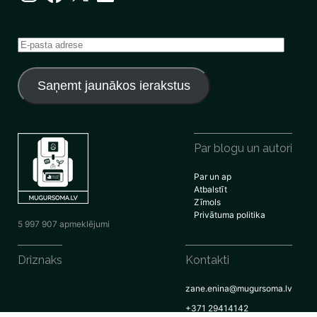
E-
pasta
adrese
Saņemt jaunākos ierakstus
Par blogu un autori
Par un ap
Atbalstīt
Zīmols
Privātuma politika
5 997 907 apmeklējumi
Driznaks
Kontakti
zane.enina@mugursoma.lv
+371 29414142