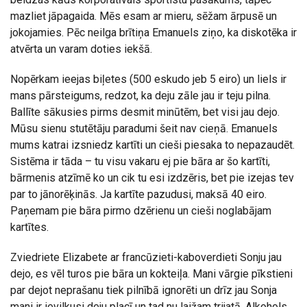
mazliet jāpagaida. Mēs esam ar mieru, sēžam ārpusē un
jokojamies. Pēc neilga brītiņa Emanuels ziņo, ka diskotēka ir
atvērta un varam doties iekšā.
Nopērkam ieejas biļetes (500 eskudo jeb 5 eiro) un liels ir
mans pārsteigums, redzot, ka deju zāle jau ir teju pilna.
Ballīte sākusies pirms desmit minūtēm, bet visi jau dejo.
Mūsu sienu stutētāju paradumi šeit nav cieņā. Emanuels
mums katrai izsniedz kartīti un cieši piesaka to nepazaudēt.
Sistēma ir tāda – tu visu vakaru ej pie bāra ar šo kartīti,
bārmenis atzīmē ko un cik tu esi izdzēris, bet pie izejas tev
par to jānorēķinās. Ja kartīte pazudusi, maksā 40 eiro.
Paņemam pie bāra pirmo dzērienu un cieši noglabājam
kartītes.
Zviedriete Elizabete ar francūzieti-kaboverdieti Sonju jau
dejo, es vēl turos pie bāra un kokteiļa. Mani vārgie pīkstieni
par dejot neprašanu tiek pilnībā ignorēti un drīz jau Sonja
mani ir ievilkusi deju placī un tad nu laižam trijatā. Alkohols