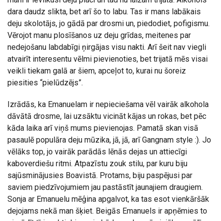
dara daudz slikta, bet arī šo to labu. Tas ir mans labākais
deju skolotājs, jo gādā par drosmi un, piedodiet, pofigismu.
Vērojot manu plosīšanos uz deju grīdas, meitenes par
nedejošanu labdabīgi ņirgājas visu nakti. Arī šeit nav viegli
atvairīt interesentu vēlmi pievienoties, bet trijatā mēs visai
veikli tiekam galā ar šiem, apceļot to, kurai nu šoreiz
piesities “pielūdzējs”.
Izrādās, ka Emanuelam ir nepieciešama vēl vairāk alkohola
dāvātā drosme, lai uzsāktu vicināt kājas un rokas, bet pēc
kāda laika arī viņš mums pievienojas. Pamatā skan visā
pasaulē populāra deju mūzika, jā, jā, arī Gangnam style :). Jo
vēlāks top, jo vairāk parādās lēnās dejas un attiecīgi
kaboverdiešu ritmi. Atpazīstu zouk stilu, par kuru biju
sajūsminājusies Boavistā. Protams, biju paspējusi par
saviem piedzīvojumiem jau pastāstīt jaunajiem draugiem.
Sonja ar Emanuelu mēģina apgalvot, ka tas esot vienkāršāk
dejojams nekā man šķiet. Beigās Emanuels ir apņēmies to