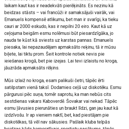
laikam kaut kas ir neadekvāti pierēķināts. Es nezinu kā
beidzas stāsts – vai francūži ir samaksājuši vairāk, vai
Emanuels kompensē atlikumu, bet man ir svarīgi, ka tieku
cauri ar 2000 eskudo, kas ir nepilni 20 eiro. Kaut kā uz
ceļojuma beigām esmu nolēmusi būt piesardzīgāka, jo
nauda te kūst kā sviests uz karstas pannas. Emanuels
piesaka, lai nepazaudējam apmaksāto reķinu, tā ir mūsu
biļete, lai tiktu prom. Šeit kontrole notiek nevis pie
ieiešanas krogā, bet pie izejas. Lai tevi izlaistu no kroga,
jāuzrāda apmaksāts rēķins.
Mūs izlaiž no kroga, esam palikuši četri, tāpēc ērti
satilpstam vienā taksī. Dodamies ceļā uz diskotēku. Esmu
pārgurusi pēc suņa, tomēr saprotu, ka man nebūs cits
sestdienas vakars Kaboverdē. Šovakar vai nekad. Tāpēc
esmu ļāvusies pierunāties un braukt līdzi, gan jau kaut kā
izdzīvošu. Ir ap vieniem naktī, bet, kad piestājam pie
diskotēkas, tā vēl nav sākusies. Pašlaik kluba telpās
beidzas kāds korporatīvais sportistu pasākums, tāpēc