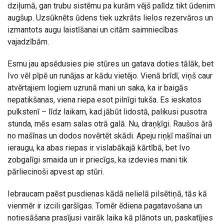
dziļumā, gan trubu sistēmu pa kurām vējš palīdz tikt ūdenim
augšup. Uzsūknēts ūdens tiek uzkrāts lielos rezervāros un
izmantots augu laistīšanai un citām saimniecības
vajadzībām.
Esmu jau apsēdusies pie stūres un gatava doties tālāk, bet
Ivo vēl pīpē un runājas ar kādu vietējo. Vienā brīdī, viņš caur
atvērtajiem logiem uzrunā mani un saka, ka ir baigās
nepatikšanas, viena riepa esot pilnīgi tukša. Es ieskatos
pulkstenī – līdz laikam, kad jābūt lidostā, palikusi pusotra
stunda, mēs esam salas otrā galā. Nu, draņķīgi. Raušos ārā
no mašīnas un dodos novērtēt skādi. Apeju riņķī mašīnai un
ieraugu, ka abas riepas ir vislabākajā kārtībā, bet Ivo
zobgalīgi smaida un ir priecīgs, ka izdevies mani tik
pārliecinoši apvest ap stūri.
Iebraucam paēst pusdienas kādā nelielā pilsētiņā, tās kā
vienmēr ir izcili garšīgas. Tomēr ēdiena pagatavošana un
notiesāšana prasījusi vairāk laika kā plānots un, paskatījies