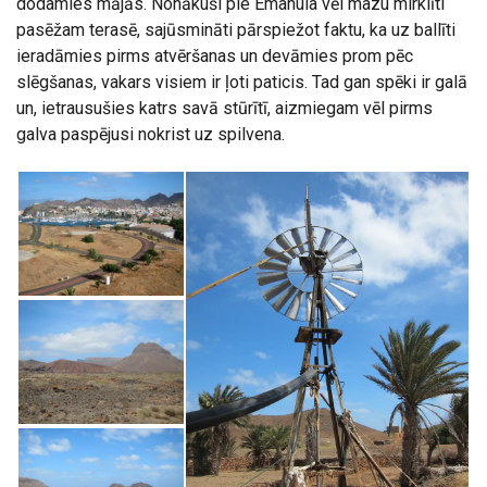
dodamies mājās. Nonākuši pie Emanula vēl mazu mirklīti
pasēžam terasē, sajūsmināti pārspiežot faktu, ka uz ballīti
ieradāmies pirms atvēršanas un devāmies prom pēc
slēgšanas, vakars visiem ir ļoti paticis. Tad gan spēki ir galā
un, ietrausušies katrs savā stūrītī, aizmiegam vēl pirms
galva paspējusi nokrist uz spilvena.