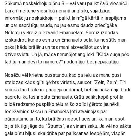
Sākumā noskaidroju plānu B – vai varu palikt šajā viesnīcā.
Lai arī meitene viesnīcā nerunā anglsiki, vajadzīgo
informāciju noskaidroju – palikt laimīgā kārtā ir iespējams
un par saprātīgu naudu, nu jau esmu daudz priecīgāka.
Nolemju vēlreiz piezvanīt Emanuelam. Šoreiz izdodas
izskaidrot, kur es esmu un Emanuels sola, ka nosūtīs man
pakaļ kādu brālēnu un tas mani aizvedīšot uz viņa
dzīvesvietu. Un jā, māsa nerunājot angliski. “Kāda suņa pēc
tad tu man devi to numuru?” nodomāju, bet nepajautāju.
Nosēžu vēl krietnu pusstundu, kad pa ielu uz manu pusi
steidzas kāds glīti ģērbts vīrietis, saucot: “Zein, Zein”. Tīri
smuks tas brālēns, paspēju nodomāt, bet jau nākamajā brīdī
saprotu, ka tas ir pats Emanuels. Grūti salikt kopā profila
bildē redzamo puspliko tēlu ar šo zolīdi ģērbto jaunēkli.
Iesēžamies taksī un Emanuels ļoti atvainojas par
pārpratumu un to, ka brālēns neesot ticis un, ka man esot
bijis tik ilgi jāgaida. “Štrunts”, es viņam saku. Ja vēl no sākta
gala būtu bijusi skaidrība par palikšanas iespējām, vispār