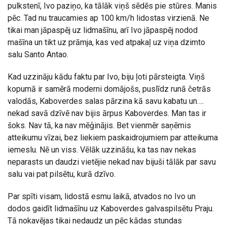
pulkstenī, Ivo paziņo, ka tālāk viņš sēdēs pie stūres. Manis
pēc. Tad nu traucamies ap 100 km/h lidostas virzienā. Ne
tikai man jāpaspēj uz lidmašīnu, arī Ivo jāpaspēj nodod
mašīna un tikt uz prāmja, kas ved atpakaļ uz viņa dzimto
salu Santo Antao.
Kad uzzināju kādu faktu par Ivo, biju ļoti pārsteigta. Viņš
kopumā ir samērā moderni domājošs, puslīdz runā četrās
valodās, Kaboverdes salas pārzina kā savu kabatu un….
nekad savā dzīvē nav bijis ārpus Kaboverdes. Man tas ir
šoks. Nav tā, ka nav mēģinājis. Bet vienmēr saņēmis
atteikumu vīzai, bez liekiem paskaidrojumiem par atteikuma
iemeslu. Nē un viss. Vēlāk uzzināšu, ka tas nav nekas
neparasts un daudzi vietējie nekad nav bijuši tālāk par savu
salu vai pat pilsētu, kurā dzīvo.
Par spīti visam, lidostā esmu laikā, atvados no Ivo un
dodos gaidīt lidmašīnu uz Kaboverdes galvaspilsētu Praju.
Tā nokavējas tikai nedaudz un pēc kādas stundas