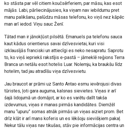
ko stāsta par vēl citiem koučsērferiem, par māsu, kas esot
mājās. Labi, pārliecinājusies, ka viņam nav iebildumu pret
manu palikšanu, palūdzu māsas telefonu, ko viņš nez kāpēc
man arī iedod. Viņu sauc Ženī.
Tātad man ir jānokļūst pilsētā. Emanuels pa telefonu sauca
kaut kādus orientierus savai dzīvesvietai, kuri visi
izklausījās franciski un attiecīgi es neko nesapratu. Saprotu
to, ko viņš iepriekš rakstījis e-pastā – jāmeklē reģions Terra
Branca un netālu esot hotelis Luar. Nolemju, ka braukšu līdz
hotelim, tad jau atradīšu viņa dzīvesvietu.
Jau braucot ar prāmi uz Santo Antao esmu ievērojusi divas
tūristes, ļoti gara auguma, kalsnas sievietes. Viņas ir arī
šajā lidojumā un domājot, ar ko es varētu dalīt takša
izdevumus, viņas ir manas pirmās kandidātes. Diemžēl
manu “upuru” somas atnāk pirmās un viņas aiziet prom. Bet
drīz klāt ir arī mans koferis un es lēkšoju sievišķiem pakaļ.
Nekur tālu viņas nav tikušas, stāv pie informācijas centra un