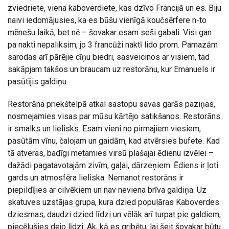
zviedriete, viena kaboverdiete, kas dzīvo Francijā un es. Biju
naivi iedomājusies, ka es būšu vienīgā koučsērfere n-to
mēnešu laikā, bet nē – šovakar esam seši gabali. Visi gan
pa nakti nepaliksim, jo 3 francūži naktī lido prom. Pamazām
sarodas arī pārējie cīņu biedri, sasveicinos ar visiem, tad
sakāpjam takšos un braucam uz restorānu, kur Emanuels ir
pasūtījis galdiņu.
Restorāna priekštelpā atkal sastopu savas garās paziņas,
nosmejamies visas par mūsu kārtējo satikšanos. Restorāns
ir smalks un lielisks. Esam vieni no pirmajiem viesiem,
pasūtām vīnu, čalojam un gaidām, kad atvērsies bufete. Kad
tā atveras, badīgi metamies virsū plašajai ēdienu izvēlei –
dažādi pagatavotajām zivīm, gaļai, dārzeņiem. Ēdiens ir ļoti
gards un atmosfēra lieliska. Nemanot restorāns ir
piepildījies ar cilvēkiem un nav neviena brīva galdiņa. Uz
skatuves uzstājas grupa, kura dzied populāras Kaboverdes
dziesmas, daudzi dzied līdzi un vēlāk arī turpat pie galdiem,
piecēlušies dejo līdzi. Ak, kā es gribētu, lai šeit šovakar būtu