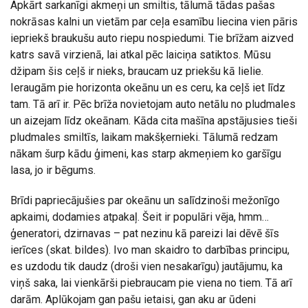
Apkārt sarkanīgi akmeņi un smiltis, tālumā tādas pašas
nokrāsas kalni un vietām par ceļa esamību liecina vien pāris
iepriekš braukušu auto riepu nospiedumi. Tie brīžam aizved
katrs savā virzienā, lai atkal pēc laiciņa satiktos. Mūsu
džipam šis ceļš ir nieks, braucam uz priekšu kā lielie.
Ieraugām pie horizonta okeānu un es ceru, ka ceļš iet līdz
tam. Tā arī ir. Pēc brīža novietojam auto netālu no pludmales
un aizejam līdz okeānam. Kāda cita mašīna apstājusies tieši
pludmales smiltīs, laikam makšķernieki. Tālumā redzam
nākam šurp kādu ģimeni, kas starp akmeņiem ko garšīgu
lasa, jo ir bēgums.
Brīdi papriecājušies par okeānu un salīdzinoši mežonīgo
apkaimi, dodamies atpakaļ. Šeit ir populāri vēja, hmm…
ģeneratori, dzirnavas – pat nezinu kā pareizi lai dēvē šīs
ierīces (skat. bildes). Ivo man skaidro to darbības principu,
es uzdodu tik daudz (droši vien nesakarīgu) jautājumu, ka
viņš saka, lai vienkārši piebraucam pie viena no tiem. Tā arī
darām. Aplūkojam gan pašu ietaisi, gan aku ar ūdeni