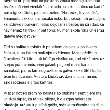
pierādīt tīri praktiski un pie kāda zouka mēs iejūkam pūlī.
Iesākumā viņš vienkārši izskaidro un skaita ritmu un kad tā
sakarīgi izstāsta, pat man pielec. “Nu, redzi, tev sanāk”,
Emanuels saka un es nesaku neko, bet iekšēji ļoti priecājos,
ka izdevies pārvarēt lielās dejošanas bailes un izrādās, ka
nav nemaz tik traki. Ir pat forši. Nu man skola rokā un esmu
gatava mēģināt vēl.
Tad nu ballīte turpinās ik pa laikam dejojot, ik pa laikam
čalojot, ik pa laikam malkojot dzērienus. Mans pēdējais
“kavalieris” ir kāds ļoti būdīgs vīrišķis un, kad virzāmies uz
izejas puses rindu, viņš galanti paņemt manu karti un
samaksā, pirms tam nogrozīdams galvu, ka kartītē fiksēti
tikai trīs dzērieni. Vēsture klusē, cik dzērienu uz manas
sirdsapziņas ir citās kartītēs.
Vispār doties prom no ballītes ap pulksten septiņiem rītā
un tikai tāpēc, ka tā tiek slēgta, ir diezgan neierasta
situācija. Ārā jau ir pilnībā gaišs, mēs ietraušamies taksī un