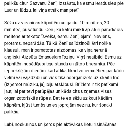
palikšu citur. Sazvanu Ženī, izstāstu, ka esmu ieradusies pie
Luar un lūdzu, lai viņa atnāk man pretī.
Sēžu uz viesnīcas kāpnītēm un gaidu. 10 minūtes, 20
minūtes, pusstundu. Ceru, ka katru mirkli ap stūri parādīsies
meitene ar tekstu: “sveika, esmu Ženī, ejam”. Neviens,
protams, neparādās. Tā kā Ženī salīdzinoši ātri nolika
klausuli, man ir pamatotas aizdomas, ka viņa nerunā
angliski. Aizsūtu Emanuelam īsziņu. Viņš neatbild. Esmu uz
kāpnītēm nosēdējusi teju stundu un jūtos briesmīgi. Pēc
iepriekšējām dienām, kad atlika tikai Ivo ieminēties par kādu
vēlmi vai vajadzību un viss tika noorganizēts uz skaitli trīs
(izņemot mūziku, ja), biju atslābusi. Brīžiem ir tik patīkami
ļaut, lai par tevi parūpējas un kāds cits uzņemas visas
organizatoriskās rūpes. Bet te es sēžu uz kaut kādām
kāpnēm, kļūst tumšs un es joprojām nezinu, kur šonakt
palikšu.
Labi, noskurinos un ķeros pie aktīvākas lietu risināšanas.