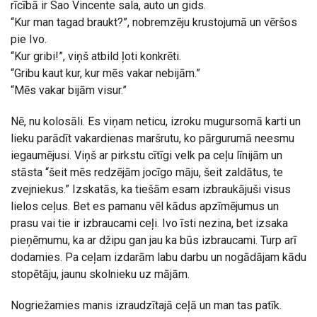
rīcībā ir Sao Vincente sala, auto un gids.
“Kur man tagad braukt?”, nobremzēju krustojumā un vēršos
pie Ivo.
“Kur gribi!”, viņš atbild ļoti konkrēti.
“Gribu kaut kur, kur mēs vakar nebijām.”
“Mēs vakar bijām visur.”
Nē, nu kolosāli. Es viņam neticu, izroku mugursomā karti un
lieku parādīt vakardienas maršrutu, ko pārgurumā neesmu
iegaumējusi. Viņš ar pirkstu cītīgi velk pa ceļu līnijām un
stāsta “šeit mēs redzējām jocīgo māju, šeit zaldātus, te
zvejniekus.” Izskatās, ka tiešām esam izbraukājuši visus
lielos ceļus. Bet es pamanu vēl kādus apzīmējumus un
prasu vai tie ir izbraucami ceļi. Ivo īsti nezina, bet izsaka
pieņēmumu, ka ar džipu gan jau ka būs izbraucami. Turp arī
dodamies. Pa ceļam izdarām labu darbu un nogādājam kādu
stopētāju, jaunu skolnieku uz mājām.
Nogriežamies manis izraudzītajā ceļā un man tas patīk.