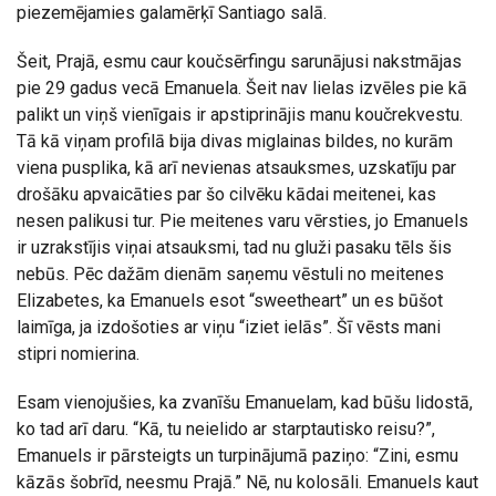
piezemējamies galamērķī Santiago salā.
Šeit, Prajā, esmu caur koučsērfingu sarunājusi nakstmājas
pie 29 gadus vecā Emanuela. Šeit nav lielas izvēles pie kā
palikt un viņš vienīgais ir apstiprinājis manu koučrekvestu.
Tā kā viņam profilā bija divas miglainas bildes, no kurām
viena pusplika, kā arī nevienas atsauksmes, uzskatīju par
drošāku apvaicāties par šo cilvēku kādai meitenei, kas
nesen palikusi tur. Pie meitenes varu vērsties, jo Emanuels
ir uzrakstījis viņai atsauksmi, tad nu gluži pasaku tēls šis
nebūs. Pēc dažām dienām saņemu vēstuli no meitenes
Elizabetes, ka Emanuels esot “sweetheart” un es būšot
laimīga, ja izdošoties ar viņu “iziet ielās”. Šī vēsts mani
stipri nomierina.
Esam vienojušies, ka zvanīšu Emanuelam, kad būšu lidostā,
ko tad arī daru. “Kā, tu neielido ar starptautisko reisu?”,
Emanuels ir pārsteigts un turpinājumā paziņo: “Zini, esmu
kāzās šobrīd, neesmu Prajā.” Nē, nu kolosāli. Emanuels kaut