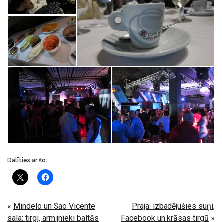
Dalīties ar šo:
«
Mindelo un Sao Vicente
Praja: izbadējušies suņi,
sala: tirgi, armijnieki baltās
Facebook un krāsas tirgū
»