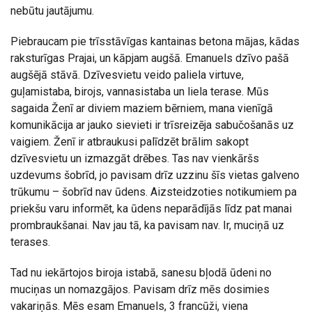
nebūtu jautājumu.
Piebraucam pie trīsstāvīgas kantainas betona mājas, kādas
raksturīgas Prajai, un kāpjam augšā. Emanuels dzīvo pašā
augšējā stāvā. Dzīvesvietu veido paliela virtuve,
guļamistaba, birojs, vannasistaba un liela terase. Mūs
sagaida Ženī ar diviem maziem bērniem, mana vienīgā
komunikācija ar jauko sievieti ir trīsreizēja sabučošanās uz
vaigiem. Ženī ir atbraukusi palīdzēt brālim sakopt
dzīvesvietu un izmazgāt drēbes. Tas nav vienkāršs
uzdevums šobrīd, jo pavisam drīz uzzinu šīs vietas galveno
trūkumu – šobrīd nav ūdens. Aizsteidzoties notikumiem pa
priekšu varu informēt, ka ūdens neparādījās līdz pat manai
prombraukšanai. Nav jau tā, ka pavisam nav. Ir, muciņā uz
terases.
Tad nu iekārtojos biroja istabā, sanesu bļodā ūdeni no
muciņas un nomazgājos. Pavisam drīz mēs dosimies
vakariņās. Mēs esam Emanuels, 3 francūži, viena