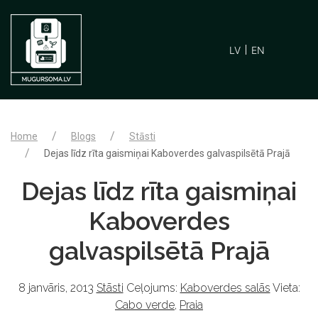
LV
EN
Home
Blogs
Stāsti
Dejas līdz rīta gaismiņai Kaboverdes galvaspilsētā Prajā
Dejas līdz rīta gaismiņai
Kaboverdes
galvaspilsētā Prajā
8 janvāris, 2013
Stāsti
Ceļojums:
Kaboverdes salās
Vieta:
Cabo verde
,
Praia