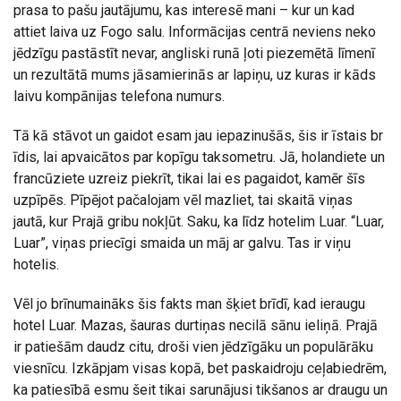
prasa to pašu jautājumu, kas interesē mani – kur un kad
attiet laiva uz Fogo salu. Informācijas centrā neviens neko
jēdzīgu pastāstīt nevar, angliski runā ļoti piezemētā līmenī
un rezultātā mums jāsamierinās ar lapiņu, uz kuras ir kāds
laivu kompānijas telefona numurs.
Tā kā stāvot un gaidot esam jau iepazinušās, šis ir īstais br
īdis, lai apvaicātos par kopīgu taksometru. Jā, holandiete un
francūziete uzreiz piekrīt, tikai lai es pagaidot, kamēr šīs
uzpīpēs. Pīpējot pačalojam vēl mazliet, tai skaitā viņas
jautā, kur Prajā gribu nokļūt. Saku, ka līdz hotelim Luar. “Luar,
Luar”, viņas priecīgi smaida un māj ar galvu. Tas ir viņu
hotelis.
Vēl jo brīnumaināks šis fakts man šķiet brīdī, kad ieraugu
hotel Luar. Mazas, šauras durtiņas necilā sānu ieliņā. Prajā
ir patiešām daudz citu, droši vien jēdzīgāku un populārāku
viesnīcu. Izkāpjam visas kopā, bet paskaidroju ceļabiedrēm,
ka patiesībā esmu šeit tikai sarunājusi tikšanos ar draugu un