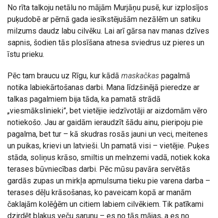
No rīta talkoju netālu no mājām Murjāņu pusē, kur izplosījos
puķudobē ar pērnā gada iesīkstējušām nezālēm un satiku
milzums daudz labu cilvēku. Lai arī gārsa nav manas dzīves
sapnis, šodien tās plosīšana atnesa sviedrus uz pieres un
īstu prieku.
Pēc tam braucu uz Rīgu, kur kādā
maskačkas
pagalmā
notika labiekārtošanas darbi. Mana līdzšinējā pieredze ar
talkas pagalmiem bija tāda, ka pamatā strādā
„viesmākslinieki”, bet vietējie iedzīvotāji ar aizdomām vēro
notiekošo. Jau ar gaidām ieraudzīt šādu ainu, pieripoju pie
pagalma, bet tur – kā skudras rosās jauni un veci, meitenes
un puikas, krievi un latvieši. Un pamatā visi – vietējie. Puķes
stāda, soliņus krāso, smiltis un melnzemi vadā, notiek koka
terases būvniecības darbi. Pēc mūsu pavāra servētās
gardās zupas un mirkļa apmulsuma tieku pie varena darba –
terases dēļu krāsošanas, ko paveicam kopā ar manām
čaklajām kolēģēm un citiem labiem cilvēkiem. Tik patīkami
dzirdēt blakus veču sarunu – es no tās mājas, a es no