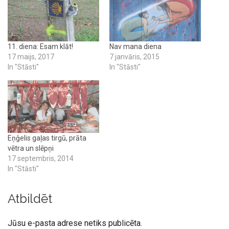
11. diena: Esam klāt!
Nav mana diena
17 maijs, 2017
7 janvāris, 2015
In "Stāsti"
In "Stāsti"
Eņģelis gaļas tirgū, prāta
vētra un slēpņi
17 septembris, 2014
In "Stāsti"
Atbildēt
Jūsu e-pasta adrese netiks publicēta.