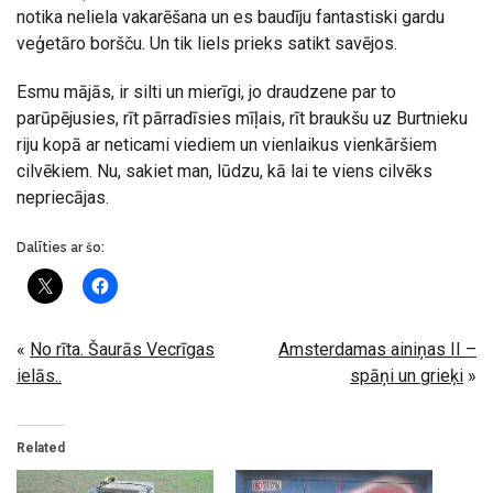
notika neliela vakarēšana un es baudīju fantastiski gardu
veģetāro boršču. Un tik liels prieks satikt savējos.
Esmu mājās, ir silti un mierīgi, jo draudzene par to
parūpējusies, rīt pārradīsies mīļais, rīt braukšu uz Burtnieku
riju kopā ar neticami viediem un vienlaikus vienkāršiem
cilvēkiem. Nu, sakiet man, lūdzu, kā lai te viens cilvēks
nepriecājas.
Dalīties ar šo:
«
No rīta. Šaurās Vecrīgas
Amsterdamas ainiņas II –
ielās..
spāņi un grieķi
»
Related