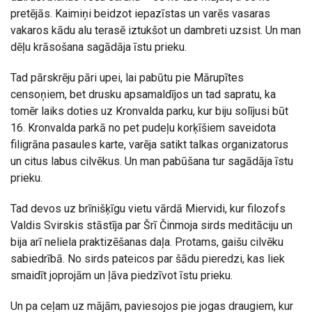
pretējās. Kaimiņi beidzot iepazīstas un varēs vasaras
vakaros kādu alu terasē iztukšot un dambreti uzsist. Un man
dēļu krāsošana sagādāja īstu prieku.
Tad pārskrēju pāri upei, lai pabūtu pie Mārupītes
censoņiem, bet drusku apsamaldījos un tad sapratu, ka
tomēr laiks doties uz Kronvalda parku, kur biju solījusi būt
16. Kronvalda parkā no pet pudeļu korķīšiem saveidota
filigrāna pasaules karte, varēja satikt talkas organizatorus
un citus labus cilvēkus. Un man pabūšana tur sagādāja īstu
prieku.
Tad devos uz brīnišķīgu vietu vārdā Miervidi, kur filozofs
Valdis Svirskis stāstīja par Šrī Činmoja sirds meditāciju un
bija arī neliela praktizēšanas daļa. Protams, gaišu cilvēku
sabiedrībā. No sirds pateicos par šādu pieredzi, kas liek
smaidīt joprojām un ļāva piedzīvot īstu prieku.
Un pa ceļam uz mājām, paviesojos pie jogas draugiem, kur