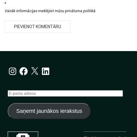
*
Vairāk informācijas meklējiet mūsu privātuma politikā.
Instagram
Facebook
X
LinkedIn
E-
pasta
adrese
Saņemt jaunākos ierakstus