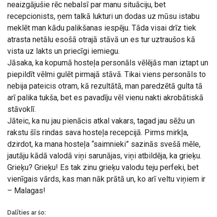
neaizgājušie rēc nebalsī par manu situāciju, bet
recepcionists, ņem talkā lukturi un dodas uz mūsu istabu
meklēt man kādu palikšanas iespēju. Tāda visai drīz tiek
atrasta netālu esošā otrajā stāvā un es tur uztraušos kā
vista uz lakts un priecīgi iemiegu.
Jāsaka, ka kopumā hosteļa personāls vēlējās man iztapt un
piepildīt vēlmi gulēt pirmajā stāvā. Tikai viens personāls to
nebija pateicis otram, kā rezultātā, man paredzētā gulta tā
arī palika tukša, bet es pavadīju vēl vienu nakti akrobātiskā
stāvoklī.
Jāteic, ka nu jau pienācis atkal vakars, tagad jau sēžu un
rakstu šīs rindas sava hosteļa recepcijā. Pirms mirkļa,
dzirdot, ka mana hosteļa “saimnieki” sazinās svešā mēle,
jautāju kādā valodā viņi sarunājas, viņi atbildēja, ka grieķu.
Grieķu? Grieķu! Es tak zinu grieķu valodu teju perfeki, bet
vienīgais vārds, kas man nāk prātā un, ko arī veltu viņiem ir
– Malagas!
Dalīties ar šo: