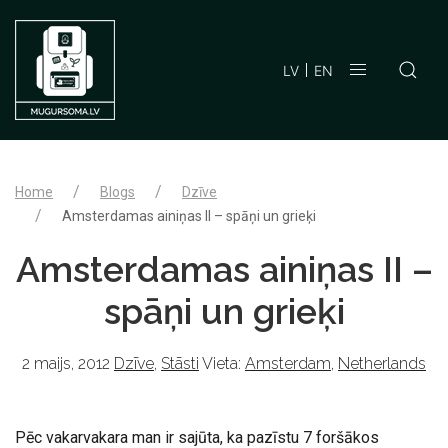
LV
EN
Home
Blogs
Dzīve
Amsterdamas ainiņas II – spāņi un grieķi
Amsterdamas ainiņas II –
spāņi un grieķi
2 maijs, 2012
Dzīve
,
Stāsti
Vieta:
Amsterdam
,
Netherlands
Pēc vakarvakara man ir sajūta, ka pazīstu 7 foršākos