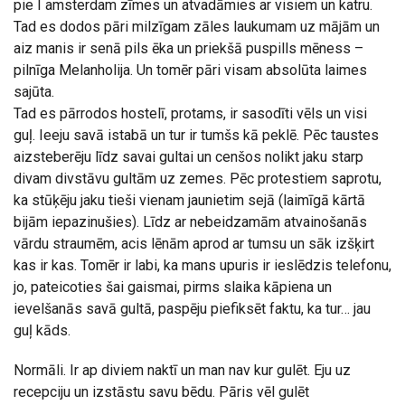
pie I amsterdam zīmes un atvadāmies ar visiem un katru.
Tad es dodos pāri milzīgam zāles laukumam uz mājām un
aiz manis ir senā pils ēka un priekšā puspills mēness –
pilnīga Melanholija. Un tomēr pāri visam absolūta laimes
sajūta.
Tad es pārrodos hostelī, protams, ir sasodīti vēls un visi
guļ. Ieeju savā istabā un tur ir tumšs kā peklē. Pēc taustes
aizsteberēju līdz savai gultai un cenšos nolikt jaku starp
divam divstāvu gultām uz zemes. Pēc protestiem saprotu,
ka stūķēju jaku tieši vienam jaunietim sejā (laimīgā kārtā
bijām iepazinušies). Līdz ar nebeidzamām atvainošanās
vārdu straumēm, acis lēnām aprod ar tumsu un sāk izšķirt
kas ir kas. Tomēr ir labi, ka mans upuris ir ieslēdzis telefonu,
jo, pateicoties šai gaismai, pirms slaika kāpiena un
ievelšanās savā gultā, paspēju piefiksēt faktu, ka tur… jau
guļ kāds.
Normāli. Ir ap diviem naktī un man nav kur gulēt. Eju uz
recepciju un izstāstu savu bēdu. Pāris vēl gulēt