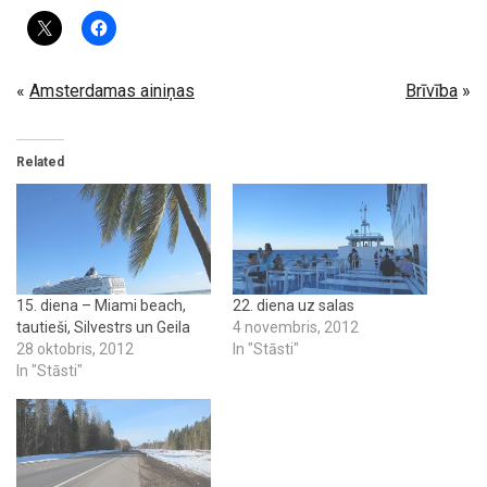
«
Amsterdamas ainiņas
Brīvība
»
Related
15. diena – Miami beach,
22. diena uz salas
tautieši, Silvestrs un Geila
4 novembris, 2012
28 oktobris, 2012
In "Stāsti"
In "Stāsti"