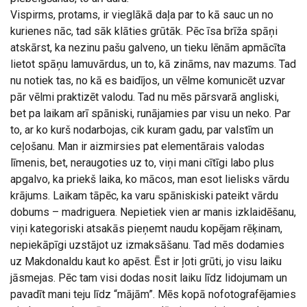
Vispirms, protams, ir vieglākā daļa par to kā sauc un no
kurienes nāc, tad sāk klāties grūtāk. Pēc īsa brīža spāņi
atskārst, ka nezinu pašu galveno, un tieku lēnām apmācīta
lietot spāņu lamuvārdus, un to, kā zināms, nav mazums. Tad
nu notiek tas, no kā es baidījos, un vēlme komunicēt uzvar
pār vēlmi praktizēt valodu. Tad nu mēs pārsvarā angliski,
bet pa laikam arī spāniski, runājamies par visu un neko. Par
to, ar ko kurš nodarbojas, cik kuram gadu, par valstīm un
ceļošanu. Man ir aizmirsies pat elementārais valodas
līmenis, bet, neraugoties uz to, viņi mani cītīgi labo plus
apgalvo, ka priekš laika, ko mācos, man esot lielisks vārdu
krājums. Laikam tāpēc, ka varu spāniskiski pateikt vārdu
dobums – madriguera. Nepietiek vien ar manis izklaidēšanu,
viņi kategoriski atsakās pieņemt naudu kopējam rēķinam,
nepiekāpīgi uzstājot uz izmaksāšanu. Tad mēs dodamies
uz Makdonaldu kaut ko apēst. Ēst ir ļoti grūti, jo visu laiku
jāsmejas. Pēc tam visi dodas nosit laiku līdz lidojumam un
pavadīt mani teju līdz “mājām”. Mēs kopā nofotografējamies