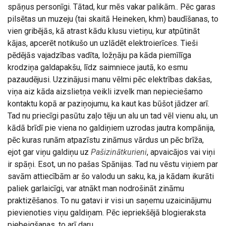
spāņus personīgi. Tātad, kur mēs vakar palikām.. Pēc garas
pilsētas un muzeju (tai skaitā Heineken, khm) baudīšanas, to
vien gribējās, kā atrast kādu klusu vietiņu, kur atpūtināt
kājas, apcerēt notikušo un uzlādēt elektroierīces. Tieši
pēdējās vajadzības vadīta, ložņāju pa kāda piemīlīga
krodziņa galdapakšu, līdz saimniece jautā, ko esmu
pazaudējusi. Uzzinājusi manu vēlmi pēc elektrības dakšas,
viņa aiz kāda aizslietņa veikli izvelk man nepieciešamo
kontaktu kopā ar paziņojumu, ka kaut kas būšot jādzer arī.
Tad nu priecīgi pasūtu zaļo tēju un alu un tad vēl vienu alu, un
kādā brīdī pie viena no galdiņiem uzrodas jautra kompānija,
pēc kuras runām atpazīstu zināmus vārdus un pēc brīža,
ejot gar viņu galdiņu uz
Pašizinātkurieni
, apvaicājos vai viņi
ir spāņi. Esot, un no pašas Spānijas. Tad nu vēstu viņiem par
savām attiecībām ar šo valodu un saku, ka, ja kādam ikurāti
paliek garlaicīgi, var atnākt man nodrošināt zināmu
praktizēšanos. To nu gatavi ir visi un saņemu uzaicinājumu
pievienoties viņu galdiņam. Pēc iepriekšējā blogieraksta
piebeigšanas, to arī daru.