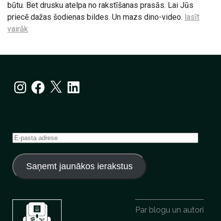
būtu. Bet drusku atelpa no rakstīšanas prasās. Lai Jūs
priecē dažas šodienas bildes. Un mazs dino-video.
lasīt
vairāk
Instagram
Facebook
X
LinkedIn
E-
pasta
adrese
Saņemt jaunākos ierakstus
Par blogu un autori