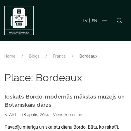
LV
EN
Home
Blogs
France
Bordeaux
Place:
Bordeaux
Ieskats Bordo: modernās mākslas muzejs un
Botāniskais dārzs
STĀSTI
18 aprīlis, 2014
Viens komentārs
Pavadīju mierīgu un skaistu dienu Bordo. Būtu, ko rakstīt,