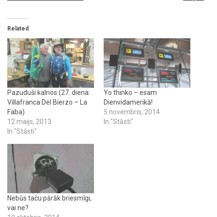
Related
Pazuduši kalnos (27. diena:
Yo thinko – esam
Villafranca Del Bierzo – La
Dienvidamerikā!
Faba)
5 novembris, 2014
12 maijs, 2013
In "Stāsti"
In "Stāsti"
Nebūs taču pārāk briesmīgi,
vai ne?