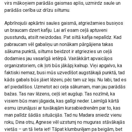
virs mākoņiem parādās gaismas aplis, uzmirdz saule un
parādās cerība uz drīzu siltumu.
Apbrīnojuši apkārtni saules gaismā, atgriežamies busiņos
un braucam dzert kafiju. Lai arī esam ceļā aptuveni
pusstundu, atsilt neizdodas. Pat siltā kafija nepalīdz. Kad
pabraucam vēl gabaliņu un nonākam pārgājiena takas
sākuma punktā, siltums beidzot ir atgriezies un ceļā
dodamies jau vasarīgā ietērpā. Vairākkārt apvaicājos
organizatoriem, cik ļoti būs jākāpj kalnup. Viņi apgalvo, ka
faktiski nemaz, busi mūs uzvedīšot augstākajā punktā, tad
kāds gabals būs jāiet lēzeni, pēc tam uz leju. Nu labi, tad es
arī piedalīšos. Uzmetot aci ceļa sākumam, man jau parādās
bažas. Tas nav lēzens, ceļš iet augšup. Tas nozīmē, ka
visiem būs mani jāgaida, kas galīgi neder. Laimīgā kārtā
esmu izrunājusi ar tuvākajām kursabiedrenēm par to, kas
man palīdz šādās situācijās. Tad nu Madara sniedz vienu
roku, Dina otru, Agnese vēl uzstumj no muguras stāvākajās
vietās – un tā lieta iet! Tāpat klumburējam pa beigām, bet