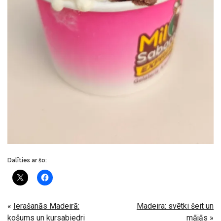
Dalīties ar šo:
«
Ierašanās Madeirā:
Madeira: svētki šeit un
košums un kursabiedri
mājās
»