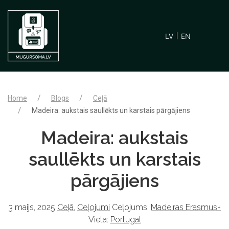
LV
EN
Home
Blogs
Ceļā
Madeira: aukstais saullēkts un karstais pārgājiens
Madeira: aukstais
saullēkts un karstais
pārgājiens
3 maijs, 2025
Ceļā
,
Ceļojumi
Ceļojums:
Madeiras Erasmus+
Vieta:
Portugal