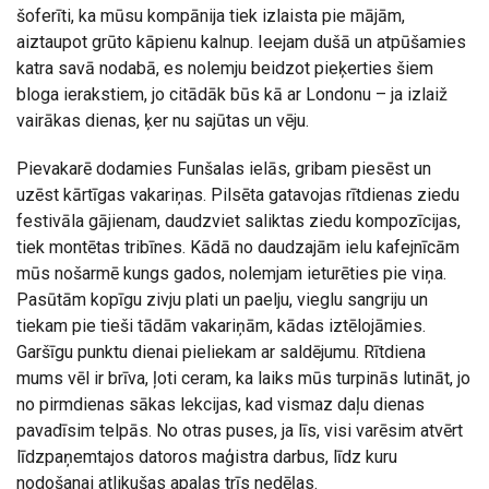
šoferīti, ka mūsu kompānija tiek izlaista pie mājām,
aiztaupot grūto kāpienu kalnup. Ieejam dušā un atpūšamies
katra savā nodabā, es nolemju beidzot pieķerties šiem
bloga ierakstiem, jo citādāk būs kā ar Londonu – ja izlaiž
vairākas dienas, ķer nu sajūtas un vēju.
Pievakarē dodamies Funšalas ielās, gribam piesēst un
uzēst kārtīgas vakariņas. Pilsēta gatavojas rītdienas ziedu
festivāla gājienam, daudzviet saliktas ziedu kompozīcijas,
tiek montētas tribīnes. Kādā no daudzajām ielu kafejnīcām
mūs nošarmē kungs gados, nolemjam ieturēties pie viņa.
Pasūtām kopīgu zivju plati un paelju, vieglu sangriju un
tiekam pie tieši tādām vakariņām, kādas iztēlojāmies.
Garšīgu punktu dienai pieliekam ar saldējumu. Rītdiena
mums vēl ir brīva, ļoti ceram, ka laiks mūs turpinās lutināt, jo
no pirmdienas sākas lekcijas, kad vismaz daļu dienas
pavadīsim telpās. No otras puses, ja līs, visi varēsim atvērt
līdzpaņemtajos datoros maģistra darbus, līdz kuru
nodošanai atlikušas apaļas trīs nedēļas.