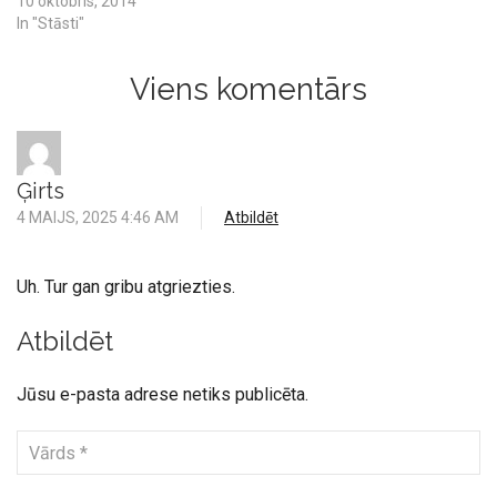
10 oktobris, 2014
In "Stāsti"
Viens komentārs
Ģirts
4 MAIJS, 2025 4:46 AM
Atbildēt
Uh. Tur gan gribu atgriezties.
Atbildēt
Jūsu e-pasta adrese netiks publicēta.