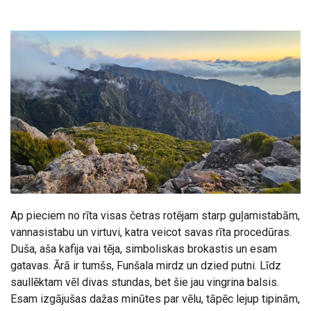
Ap pieciem no rīta visas četras rotējam starp guļamistabām,
vannasistabu un virtuvi, katra veicot savas rīta procedūras.
Duša, aša kafija vai tēja, simboliskas brokastis un esam
gatavas. Ārā ir tumšs, Funšala mirdz un dzied putni. Līdz
saullēktam vēl divas stundas, bet šie jau vingrina balsis.
Esam izgājušas dažas minūtes par vēlu, tāpēc lejup tipinām,