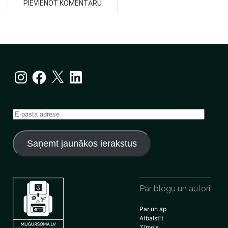
Instagram
Facebook
X
LinkedIn
E-
pasta
adrese
Saņemt jaunākos ierakstus
Par blogu un autori
Par un ap
Atbalstīt
Zīmols