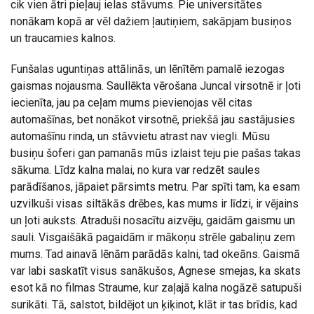
cik vien ātri pieļauj ielas stāvums. Pie universitātes
nonākam kopā ar vēl dažiem ļautiņiem, sakāpjam busiņos
un traucamies kalnos.
Funšalas uguntiņas attālinās, un lēnītēm pamalē iezogas
gaismas nojausma. Saullēkta vērošana Juncal virsotnē ir ļoti
iecienīta, jau pa ceļam mums pievienojas vēl citas
automašīnas, bet nonākot virsotnē, priekšā jau sastājusies
automašīnu rinda, un stāvvietu atrast nav viegli. Mūsu
busiņu šoferi gan pamanās mūs izlaist teju pie pašas takas
sākuma. Līdz kalna malai, no kura var redzēt saules
parādīšanos, jāpaiet pārsimts metru. Par spīti tam, ka esam
uzvilkuši visas siltākās drēbes, kas mums ir līdzi, ir vējains
un ļoti auksts. Atraduši nosacītu aizvēju, gaidām gaismu un
sauli. Visgaišākā pagaidām ir mākoņu strēle gabaliņu zem
mums. Tad ainavā lēnām parādās kalni, tad okeāns. Gaismā
var labi saskatīt visus sanākušos, Agnese smejas, ka skats
esot kā no filmas Straume, kur zaļajā kalna nogāzē satupuši
surikāti. Tā, salstot, bildējot un ķiķinot, klāt ir tas brīdis, kad