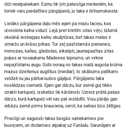
diži neatpaliekam. Esmu tik ļoti pateicīga meitenēm, ka
tomēr varu piedalīties pārgājienā, jo taka ir brīnumskaista.
Lielāko pārgājiena daļu mēs ejam pa mazu taciņu, kas
izveidota kalna viducī. Lejā pret klintīm sitas viļņi, tālumā
okeānā iestiepjas kalnu skulptūras, bet takas malas ir
smaržu un krāsu pilnas. Tur zeļ pazīstamās pienenes,
mimozas, kallas, gladiolas, eikalipti, jauniepazītas zilas
puķes ar nosaukumu Madeiras lepnums, un virkne
nepazīstamu augu. Gids norauj no takas malā augoša krūma
mazus dzeltenus auglīšus (medlar), to skābums patīkami
veldzē nu jau pārkarsušos gājējus. Pārgājienu taka
noslēdzas ciematā. Ejam gar dārzu, kur zemē guļ tikko
izrakti kartupeļi, izskatās tik kārdinoši. Uzreiz prātā pašas
dārzs, kurā kartupeļi vēl nav pat iestādīti. Visu pārējo gan
iebāzu zemē pirms brauciena, cerot, ka salnas būs žēlīgas.
Priecīgi un saguruši takas beigās satiekamies pie
busiņiem, un dodamies atpakaļ uz Funšalu. Sarunājam ar