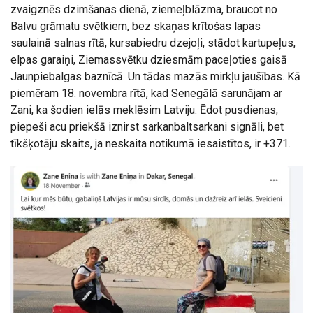
zvaigznēs dzimšanas dienā, ziemeļblāzma, braucot no
Balvu grāmatu svētkiem, bez skaņas krītošas lapas
saulainā salnas rītā, kursabiedru dzejoļi, stādot kartupeļus,
elpas garaiņi, Ziemassvētku dziesmām paceļoties gaisā
Jaunpiebalgas baznīcā. Un tādas mazās mirkļu jaušības. Kā
piemēram 18. novembra rītā, kad Senegālā sarunājam ar
Zani, ka šodien ielās meklēsim Latviju. Ēdot pusdienas,
piepeši acu priekšā iznirst sarkanbaltsarkani signāli, bet
tīkšķotāju skaits, ja neskaita notikumā iesaistītos, ir +371.