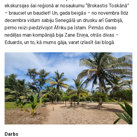
ekskursijas šai reģionā ar nosaukumu “Brokastis Toskānā”
– brauciet un baudiet! Un, gada beigās – no novembra līdz
decembra vidum sabiju Senegālā un drusku arī Gambijā,
pirmo reizi piedzīvojot Āfriku pa īstam. Pirmās divas
nedēļas man kompānijā bija Zane Eniņa, otrās divas –
Eduards, un to, kā mums gāja, varat izlasīt šai blogā.
Darbs