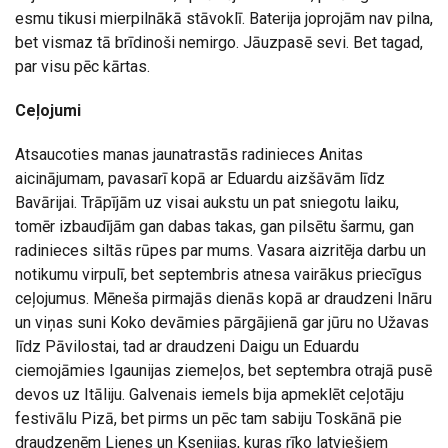
esmu tikusi mierpilnākā stāvoklī. Baterija joprojām nav pilna,
bet vismaz tā brīdinoši nemirgo. Jāuzpasē sevi. Bet tagad,
par visu pēc kārtas.
Ceļojumi
Atsaucoties manas jaunatrastās radinieces Anitas
aicinājumam, pavasarī kopā ar Eduardu aizšāvām līdz
Bavārijai. Trāpījām uz visai aukstu un pat sniegotu laiku,
tomēr izbaudījām gan dabas takas, gan pilsētu šarmu, gan
radinieces siltās rūpes par mums. Vasara aizritēja darbu un
notikumu virpulī, bet septembris atnesa vairākus priecīgus
ceļojumus. Mēneša pirmajās dienās kopā ar draudzeni Ināru
un viņas suni Koko devāmies pārgājienā gar jūru no Užavas
līdz Pāvilostai, tad ar draudzeni Daigu un Eduardu
ciemojāmies Igaunijas ziemeļos, bet septembra otrajā pusē
devos uz Itāliju. Galvenais iemels bija apmeklēt ceļotāju
festivālu Pizā, bet pirms un pēc tam sabiju Toskānā pie
draudzenēm Lienes un Ksenijas, kuras rīko latviešiem