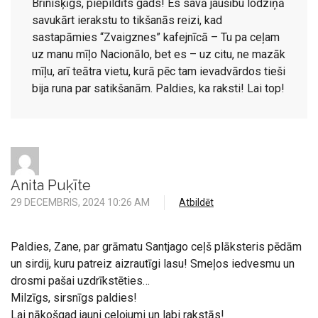
Brīnisķīgs, piepildīts gads! Es savā jaušību lodziņā
savukārt ierakstu to tikšanās reizi, kad
sastapāmies “Zvaigznes” kafejnīcā – Tu pa ceļam
uz manu mīļo Nacionālo, bet es – uz citu, ne mazāk
mīļu, arī teātra vietu, kurā pēc tam ievadvārdos tieši
bija runa par satikšanām. Paldies, ka raksti! Lai top!
Anita Puķīte
29 DECEMBRIS, 2024 10:26 AM
Atbildēt
Paldies, Zane, par grāmatu Santjago ceļš plāksteris pēdām
un sirdij, kuru patreiz aizrautīgi lasu! Smeļos iedvesmu un
drosmi pašai uzdrīkstēties…
Milzīgs, sirsnīgs paldies!
Lai nākošgad jauni ceļojumi un labi rakstās!