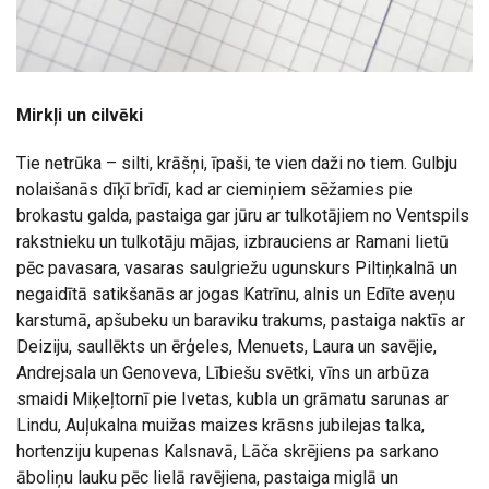
Mirkļi un cilvēki
Tie netrūka – silti, krāšņi, īpaši, te vien daži no tiem. Gulbju
nolaišanās dīķī brīdī, kad ar ciemiņiem sēžamies pie
brokastu galda, pastaiga gar jūru ar tulkotājiem no Ventspils
rakstnieku un tulkotāju mājas, izbrauciens ar Ramani lietū
pēc pavasara, vasaras saulgriežu ugunskurs Piltiņkalnā un
negaidītā satikšanās ar jogas Katrīnu, alnis un Edīte aveņu
karstumā, apšubeku un baraviku trakums, pastaiga naktīs ar
Deiziju, saullēkts un ērģeles, Menuets, Laura un savējie,
Andrejsala un Genoveva, Lībiešu svētki, vīns un arbūza
smaidi Miķeļtornī pie Ivetas, kubla un grāmatu sarunas ar
Lindu, Auļukalna muižas maizes krāsns jubilejas talka,
hortenziju kupenas Kalsnavā, Lāča skrējiens pa sarkano
āboliņu lauku pēc lielā ravējiena, pastaiga miglā un