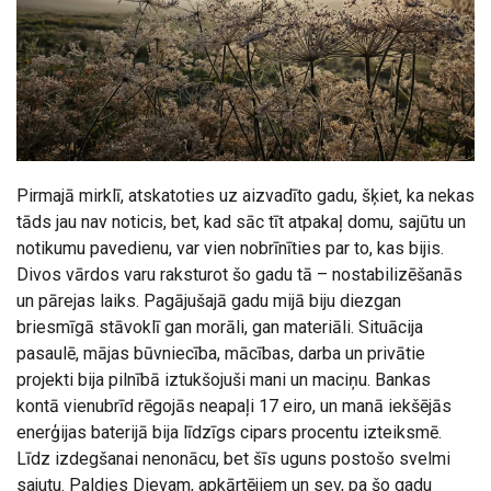
Pirmajā mirklī, atskatoties uz aizvadīto gadu, šķiet, ka nekas
tāds jau nav noticis, bet, kad sāc tīt atpakaļ domu, sajūtu un
notikumu pavedienu, var vien nobrīnīties par to, kas bijis.
Divos vārdos varu raksturot šo gadu tā – nostabilizēšanās
un pārejas laiks. Pagājušajā gadu mijā biju diezgan
briesmīgā stāvoklī gan morāli, gan materiāli. Situācija
pasaulē, mājas būvniecība, mācības, darba un privātie
projekti bija pilnībā iztukšojuši mani un maciņu. Bankas
kontā vienubrīd rēgojās neapaļi 17 eiro, un manā iekšējās
enerģijas baterijā bija līdzīgs cipars procentu izteiksmē.
Līdz izdegšanai nenonācu, bet šīs uguns postošo svelmi
sajutu. Paldies Dievam, apkārtējiem un sev, pa šo gadu