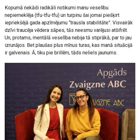
Kopumā nekādi radikāli notikumi manu veselību
nepiemeklēja (tfu-tfu-tfu) un turpinu šai jomai piešķirt
iepriekšējā gada apzīmējumu “trausla stabilitāte”. Visvairāk
dzīvi traucēja vēdera sāpes, tās neesmu varējusi atšifrēt.
Un, protams, mentālā veselība nebija tā stiprākā, par to jau
izrunājos. Bet plaušas plus mīnus turas, kas manā situācijā
ir galvenais. Ā, tiku pie brillēm, tāds neliels jaunums.