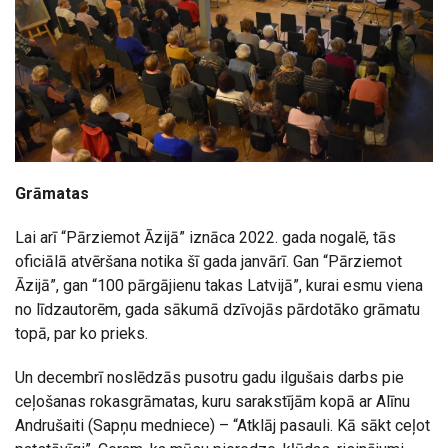
Grāmatas
Lai arī “Pārziemot Āzijā” iznāca 2022. gada nogalē, tās
oficiālā atvēršana notika šī gada janvārī. Gan “Pārziemot
Āzijā”, gan “100 pārgājienu takas Latvijā”, kurai esmu viena
no līdzautorēm, gada sākumā dzīvojās pārdotāko grāmatu
topā, par ko prieks.
Un decembrī noslēdzās pusotru gadu ilgušais darbs pie
ceļošanas rokasgrāmatas, kuru sarakstījām kopā ar Alīnu
Andrušaiti (Sapņu medniece) – “Atklāj pasauli. Kā sākt ceļot