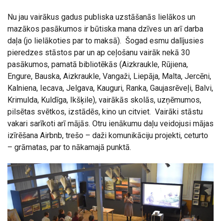
Nu jau vairākus gadus publiska uzstāšanās lielākos un
mazākos pasākumos ir būtiska mana dzīves un arī darba
daļa (jo lielākoties par to maksā). Šogad esmu dalījusies
pieredzes stāstos par un ap ceļošanu vairāk nekā 30
pasākumos, pamatā bibliotēkās (Aizkraukle, Rūjiena,
Engure, Bauska, Aizkraukle, Vangaži, Liepāja, Malta, Jercēni,
Kalniena, Iecava, Jelgava, Kauguri, Ranka, Gaujasrēveļi, Balvi,
Krimulda, Kuldīga, Ikšķile), vairākās skolās, uzņēmumos,
pilsētas svētkos, izstādēs, kino un citviet. Vairāki stāstu
vakari sarīkoti arī mājās. Otru ienākumu daļu veidojusi mājas
izīrēšana Airbnb, trešo – daži komunikāciju projekti, ceturto
– grāmatas, par to nākamajā punktā.