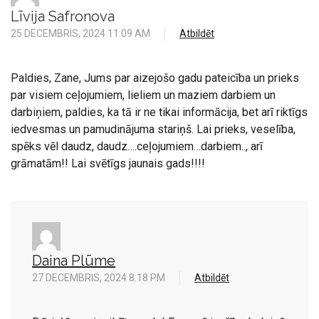
Līvija Safronova
25 DECEMBRIS, 2024 11:09 AM
Atbildēt
Paldies, Zane, Jums par aizejošo gadu pateicība un prieks
par visiem ceļojumiem, lieliem un maziem darbiem un
darbiņiem, paldies, ka tā ir ne tikai informācija, bet arī riktīgs
iedvesmas un pamudinājuma stariņš. Lai prieks, veselība,
spēks vēl daudz, daudz….ceļojumiem…darbiem.., arī
grāmatām!! Lai svētīgs jaunais gads!!!!
Daina Plūme
27 DECEMBRIS, 2024 8:18 PM
Atbildēt