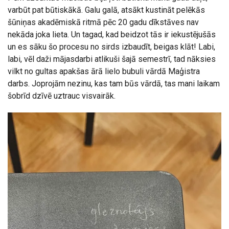
varbūt pat būtiskākā. Galu galā, atsākt kustināt pelēkās
šūniņas akadēmiskā ritmā pēc 20 gadu dīkstāves nav
nekāda joka lieta. Un tagad, kad beidzot tās ir iekustējušās
un es sāku šo procesu no sirds izbaudīt, beigas klāt! Labi,
labi, vēl daži mājasdarbi atlikuši šajā semestrī, tad nāksies
vilkt no gultas apakšas ārā lielo bubuli vārdā Maģistra
darbs. Joprojām nezinu, kas tam būs vārdā, tas mani laikam
šobrīd dzīvē uztrauc visvairāk.