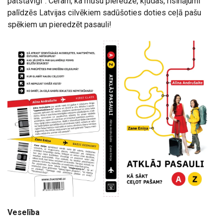
patstāvīgi”. Ceram, ka mūsu pieredze, kļūdas, risinājumi
palīdzēs Latvijas cilvēkiem sadūšoties doties ceļā pašu
spēkiem un pieredzēt pasauli!
Veselība