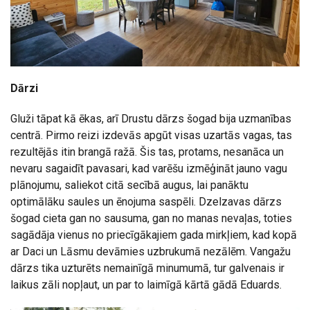
Dārzi
Gluži tāpat kā ēkas, arī Drustu dārzs šogad bija uzmanības
centrā. Pirmo reizi izdevās apgūt visas uzartās vagas, tas
rezultējās itin brangā ražā. Šis tas, protams, nesanāca un
nevaru sagaidīt pavasari, kad varēšu izmēģināt jauno vagu
plānojumu, saliekot citā secībā augus, lai panāktu
optimālāku saules un ēnojuma saspēli. Dzelzavas dārzs
šogad cieta gan no sausuma, gan no manas nevaļas, toties
sagādāja vienus no priecīgākajiem gada mirkļiem, kad kopā
ar Daci un Lāsmu devāmies uzbrukumā nezālēm. Vangažu
dārzs tika uzturēts nemainīgā minumumā, tur galvenais ir
laikus zāli nopļaut, un par to laimīgā kārtā gādā Eduards.