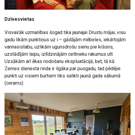
Dzīvesvietas
Visvairāk uzmanības šogad tika jaunajai Drustu mājai, visu
gadu likām punktiņus uz i – gādājām mēbeles, iekārtojām
vannasistabu, uzlikām ugunsdrošu sienu pie krāsns,
uzstādījām laipu, izlīdzinājām celtnieku rakumus utt.
Uzsākām arī ēkas nodošanu ekspluatācijā, bet, tā kā
Zemes dienesta rinda ir ilgāka par pusgadu, tad pēdējie
punkti uz visiem burtiem tiks salikti jaunā gada sākumā
(cerams).