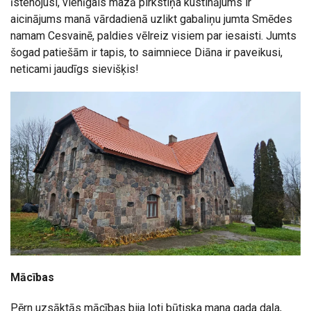
īstenojusi, vienīgais mazā pirkstiņa kustinājums ir
aicinājums manā vārdadienā uzlikt gabaliņu jumta Smēdes
namam Cesvainē, paldies vēlreiz visiem par iesaisti. Jumts
šogad patiešām ir tapis, to saimniece Diāna ir paveikusi,
neticami jaudīgs sievišķis!
Mācības
Pērn uzsāktās mācības bija ļoti būtiska mana gada daļa,