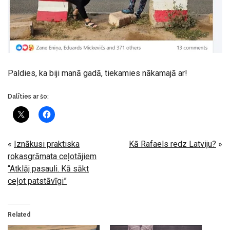
Paldies, ka biji manā gadā, tiekamies nākamajā ar!
Dalīties ar šo:
«
Iznākusi praktiska
Kā Rafaels redz Latviju?
»
rokasgrāmata ceļotājiem
“Atklāj pasauli. Kā sākt
ceļot patstāvīgi”
Related