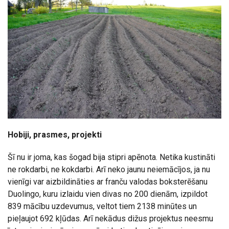
Hobiji, prasmes, projekti
Šī nu ir joma, kas šogad bija stipri apēnota. Netika kustināti
ne rokdarbi, ne kokdarbi. Arī neko jaunu neiemācījos, ja nu
vienīgi var aizbildināties ar franču valodas boksterēšanu
Duolingo, kuru izlaidu vien divas no 200 dienām, izpildot
839 mācību uzdevumus, veltot tiem 2138 minūtes un
pieļaujot 692 kļūdas. Arī nekādus dižus projektus neesmu