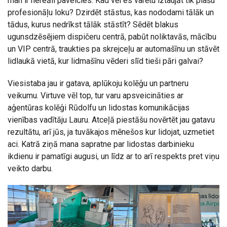
man ir nereāli paveicies. Kad vēl es varētu iztaujāt tik plašu
profesionāļu loku? Dzirdēt stāstus, kas nododami tālāk un
tādus, kurus nedrīkst tālāk stāstīt? Sēdēt blakus
ugunsdzēsējiem dispičeru centrā, pabūt noliktavās, mācību
un VIP centrā, traukties pa skrejceļu ar automašīnu un stāvēt
lidlaukā vietā, kur lidmašīnu vēderi slīd tieši pāri galvai?
Viesistaba jau ir gatava, aplūkoju kolēģu un partneru
veikumu. Virtuve vēl top, tur varu apsveicināties ar
aģentūras kolēģi Rūdolfu un lidostas komunikācijas
vienības vadītāju Lauru. Atceļā piestāšu novērtēt jau gatavu
rezultātu, arī jūs, ja tuvākajos mēnešos kur lidojat, uzmetiet
aci. Katrā ziņā mana sapratne par lidostas darbinieku
ikdienu ir pamatīgi augusi, un līdz ar to arī respekts pret viņu
veikto darbu.