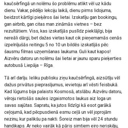
kaučsērfingā un nolēmu šo problēmu atlikt vēl uz kādu
dienu. Vakar, pēdējo lekciju laikā, dienu pirms lidojuma,
beidzot kārtīgi pieķēros šai lietai. Izskatīju gan bookingu,
gan airbnb, gan citas man zināmās vietnes – bez
rezultātiem. Viss, kas izskatījās puslīdz pieklājīgi, bija
nereāli dārgi, bet dažas vietas kaut cik pieņemamās cenās
izpelnījušās reitingu 5 no 10 un bildēs izskatījās pēc
šausmu filmas uzņemšanas laukuma. Guli kaut kapos!
Aizvēru datoru un nolēmu šai lietai ar jaunu sparu pieķerties
autobusā Liepāja – Rīga.
Tā arī darīju. Ieliku publisku ziņu kaučsērfingā, aizsūtīju vēl
dažus privātus pieprasījumus, ievietoju arī vēsti feisbukā.
Kad lūgums bija palaists Kosmosā, atslābu. Aizvēru datoru,
vēroju rietošās saules izgaismotos laukus aiz loga un
savas sajūtas. Sapratu, ka jutos līdzīgi kā esot garākā
ceļojumā, kad pēcpusdienā esmu ceļā un vēl joprojām
nezinu, kur palikšu pa nakti. Šoreiz man bija vēl 24 stundu
handikaps. Ar neko vairāk kā pāris simtiem eiro neriskēju,