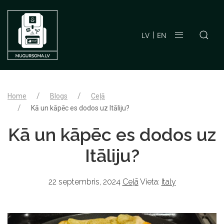
LV
EN
Home
Blogs
Ceļā
Kā un kāpēc es dodos uz Itāliju?
Kā un kāpēc es dodos uz
Itāliju?
22 septembris, 2024
Ceļā
Vieta:
Italy