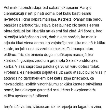
Vēl mirklīti pastrādāju, tad sākas iekāpšana. Pārējie
ciemakukuļi ir ietilpināti somā, bet kūku kasti esmu
ievietojusi Rimi papīra maisiņā. Kādreiz Ryanair bija bargu
bagāžas pārbaudītāju slava, bet jau nez cik gadus esmu
pieredzējusi ļoti liberālu attieksmi šai ziņā. Arī šoreiz, kad
skenējot iekāpšanas karti, darbiniece norāda, ka man ir
atļauta tikai viena soma, es vaļsirdīgi saku, ka maisā ir kūku
kaste, un ļoti ceru aizvest ciemakukulī nesaspiestus
eklērus. Trīs darbinieču deguni ielūkojas maisiņā, kur
kārdinoši gozējas ziediem greznota Salas konditorejas
kārba. Visas saprotoši paloka galvu un varu doties tālāk.
Protams, es neiesaku paļauties uz šādu atsaucību, jo viss ir
atkarīgs no darbiniekiem, bet katrā ziņā priecājos, ka
nevajadzēja izpildīt vingrinājumu ar kūku kastes stīvēšanu
somā, kas diezgan garantēti rezultētos biezpienmaižu-
eklēru apvienotajā plācenī.
Ieņēmuši vietas, izbraucam uz skrejceļa un tagad es zinu,