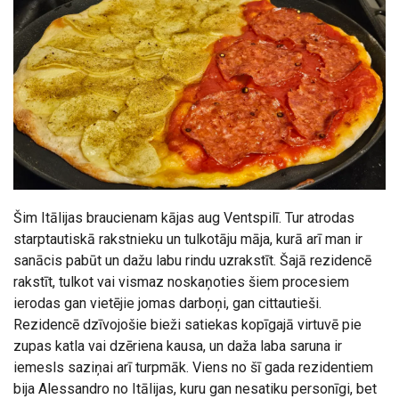
Šim Itālijas braucienam kājas aug Ventspilī. Tur atrodas
starptautiskā rakstnieku un tulkotāju māja, kurā arī man ir
sanācis pabūt un dažu labu rindu uzrakstīt. Šajā rezidencē
rakstīt, tulkot vai vismaz noskaņoties šiem procesiem
ierodas gan vietējie jomas darboņi, gan cittautieši.
Rezidencē dzīvojošie bieži satiekas kopīgajā virtuvē pie
zupas katla vai dzēriena kausa, un daža laba saruna ir
iemesls saziņai arī turpmāk. Viens no šī gada rezidentiem
bija Alessandro no Itālijas, kuru gan nesatiku personīgi, bet