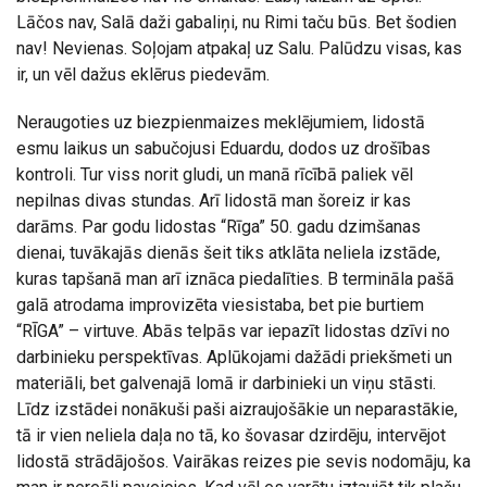
Lāčos nav, Salā daži gabaliņi, nu Rimi taču būs. Bet šodien
nav! Nevienas. Soļojam atpakaļ uz Salu. Palūdzu visas, kas
ir, un vēl dažus eklērus piedevām.
Neraugoties uz biezpienmaizes meklējumiem, lidostā
esmu laikus un sabučojusi Eduardu, dodos uz drošības
kontroli. Tur viss norit gludi, un manā rīcībā paliek vēl
nepilnas divas stundas. Arī lidostā man šoreiz ir kas
darāms. Par godu lidostas “Rīga” 50. gadu dzimšanas
dienai, tuvākajās dienās šeit tiks atklāta neliela izstāde,
kuras tapšanā man arī iznāca piedalīties. B termināla pašā
galā atrodama improvizēta viesistaba, bet pie burtiem
“RĪGA” – virtuve. Abās telpās var iepazīt lidostas dzīvi no
darbinieku perspektīvas. Aplūkojami dažādi priekšmeti un
materiāli, bet galvenajā lomā ir darbinieki un viņu stāsti.
Līdz izstādei nonākuši paši aizraujošākie un neparastākie,
tā ir vien neliela daļa no tā, ko šovasar dzirdēju, intervējot
lidostā strādājošos. Vairākas reizes pie sevis nodomāju, ka