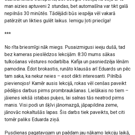
man aizies aptuveni 2 stundas, bet automašīna var tikt galā
nepilnās 30 minūtēs. Tādējādi būs iespēja vēl vakarā
patērzēt un likties gulēt laikus. Iemigu ļoti priecīga!
***
No rīta briesmīgi nāk miegs. Pusaizmigusi ieeju dušā, tad
bez kameras pieslēdzos lekcijām. 8:30 mums sākas
tulkošanas vēstures nodarbība. Kafija un pasniedzēja lēnām
pamodina. Ēdot brokastis, runāto klausās arī Eduards un pēc
tam saka, ka nekur neies – esot dikti interesanti. Pilnībā
pievienojos! Kamēr ausis lekcijā, rokas vēl cenšas paveikt
pēdējos darbus pirms prombraukšanas. Lielākais no tiem –
jāienes iekšā istabas puķes, lai salnas tās neatrod pirms
manis. Visi podi un šķīvi jānomazgā, jāpapildina zeme,
jānovāc nokaltušās lapas. Šis darbs tiek paveikts, bet citi
tomēr paliks Eduarda ziņā.
Pusdienas pagatavojam un paēdam jau nākamo lekciju laikā,