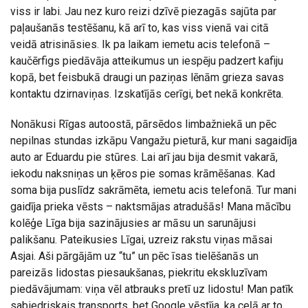
viss ir labi. Jau nez kuro reizi dzīvē piezagās sajūta par
paļaušanās testēšanu, kā arī to, kas viss vienā vai citā
veidā atrisināsies. Ik pa laikam iemetu acis telefonā –
kaučērfigs piedāvāja atteikumus un iespēju padzert kafiju
kopā, bet feisbukā draugi un paziņas lēnām grieza savas
kontaktu dzirnaviņas. Izskatījās cerīgi, bet nekā konkrēta.
Nonākusi Rīgas autoostā, pārsēdos limbažniekā un pēc
nepilnas stundas izkāpu Vangažu pieturā, kur mani sagaidīja
auto ar Eduardu pie stūres. Lai arī jau bija desmit vakarā,
iekodu naksniņas un ķēros pie somas krāmēšanas. Kad
soma bija puslīdz sakrāmēta, iemetu acis telefonā. Tur mani
gaidīja prieka vēsts – naktsmājas atradušās! Mana mācību
kolēģe Līga bija sazinājusies ar māsu un sarunājusi
palikšanu. Pateikusies Līgai, uzreiz rakstu viņas māsai
Asjai. Aši pārgājām uz “tu” un pēc īsas tielēšanās un
pareizās lidostas piesaukšanas, piekritu ekskluzīvam
piedāvājumam: viņa vēl atbrauks pretī uz lidostu! Man patīk
sabiedriskais transports, bet Google vēstīja, ka ceļā ar to