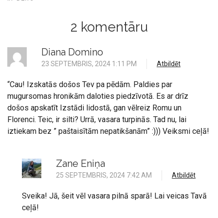
2 komentāru
Diana Domino
23 SEPTEMBRIS, 2024 1:11 PM
Atbildēt
“Cau! Izskatās došos Tev pa pēdām. Paldies par
mugursomas hronikām daloties piedzīvotā. Es ar drīz
došos apskatīt Izstādi lidostā, gan vēlreiz Romu un
Florenci. Teic, ir silti? Urrā, vasara turpinās. Tad nu, lai
iztiekam bez ” paštaisītām nepatikšanām” :))) Veiksmi ceļā!
Zane Eniņa
25 SEPTEMBRIS, 2024 7:42 AM
Atbildēt
Sveika! Jā, šeit vēl vasara pilnā sparā! Lai veicas Tavā
ceļā!