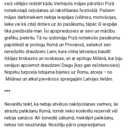
viņš vēlējās redzēt kādu Ventspils mājas pārstāvi Pizā
notiekošajā ceļošanas un rakstīšanas festivālā. Pašiem
mājas darbiniekiem nebija iespējas (vēlmes, motivācijas,
laika vai kā cita) doties uz šo pasākumu, tāpēc šī iespēja
tika piedāvāta man. Īsi apspriedusies ar sevi un mācību
grafiku, piekritu. Tā nu izdomāju Pizā notiekošo pasākumu
papildināt ar prologu Romā un Provansā, satiekot sen
neredzēto draudzeni Lieni, kura vilina latviešus baudīt
Itālijas brokastis un noskaņas, un ar epilogu Milānā, kur biju
cerējusi apciemot draudzeni Daigu (kas gan neīstenosies).
Nopirku turpceļa lidojuma biļetes uz Romu, atceļa – no
Milānas un atkal pievērsos spraigajām Latvijas lietām.
***
Nevarētu teikt, ka nebiju atvērusi nakšņošanas vietnes, lai
atrastu palikšanu Romā, tomēr neko konkrētu rezervēt vēl
nebija sanācis. Arī šonedēļ sākumā, meklējot palikšanu,
nekas īsti neuzrunāja. Nosūtīju pāris pieprasījumus