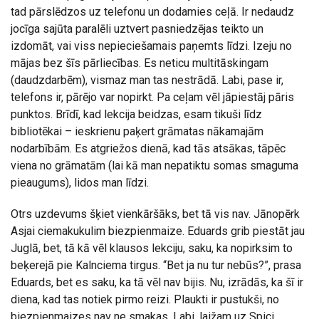
tad pārslēdzos uz telefonu un dodamies ceļā. Ir nedaudz
jocīga sajūta paralēli uztvert pasniedzējas teikto un
izdomāt, vai viss nepieciešamais paņemts līdzi. Izeju no
mājas bez šīs pārliecības. Es neticu multitāskingam
(daudzdarbēm), vismaz man tas nestrādā. Labi, pase ir,
telefons ir, pārējo var nopirkt. Pa ceļam vēl jāpiestāj pāris
punktos. Brīdī, kad lekcija beidzas, esam tikuši līdz
bibliotēkai – ieskrienu paķert grāmatas nākamajām
nodarbībām. Es atgriežos dienā, kad tās atsākas, tāpēc
viena no grāmatām (lai kā man nepatiktu somas smaguma
pieaugums), lidos man līdzi.
Otrs uzdevums šķiet vienkāršāks, bet tā vis nav. Jānopērk
Asjai ciemakukulim biezpienmaize. Eduards grib piestāt jau
Juglā, bet, tā kā vēl klausos lekciju, saku, ka nopirksim to
beķerejā pie Kalnciema tirgus. “Bet ja nu tur nebūs?”, prasa
Eduards, bet es saku, ka tā vēl nav bijis. Nu, izrādās, ka šī ir
diena, kad tas notiek pirmo reizi. Plaukti ir pustukši, no
biezpienmaizes nav ne smakas. Labi, laižam uz Spici.