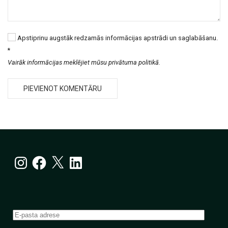
Apstiprinu augstāk redzamās informācijas apstrādi un saglabāšanu.
*
Vairāk informācijas meklējiet mūsu privātuma politikā.
Instagram
Facebook
X
LinkedIn
E-
pasta