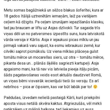
Metu somas bagāžniekā un sēžos blakus šoferītei, kura ar
18 gados Itālijā uztrenētām iemaņām, laiž pa vietējiem
ceļiem kā džigits. Pa ceļam izrunājam iepazīšanās klasiku,
tad jau braucam ar liftu uz Asjas dzīvokli. Tur sagaida trīs
viņas dēli un no patversmes izpestīts suns, kura latviskotā
vārda versija ir Kārlis. Asja ir iejaukusi picas mīklu un jau
pirmajā vakarā varu sajust, ka esmu iebraukusi zemē, kur
cilvēki saprot picmākslu. Uz viena mīklas plāceņa gulst
tomātu mērce un mocarellas siers, uz otra – tomātu mērce,
pikanta desa un… plānās šķēlēs sagriezti kartupeļi. Asja
apgaismo mani, ka tā nav vis latvieša pieeja itāļu picām,
šāds pagatavošanas veids esot aktuāls daudzviet Romā,
un viņas bērni visvairāk iecienījuši tieši šo versiju. Es arī
nebrīnos – pica ar čipsiem, kas var būt labāk par to!
Paēdušas, izvedam nelielā pastaigā Kārli, kurš priekpilni
aposta visus netālā skvēra kaktus. Atgriezušās, vēl mirkli
patērzējam uz mājīgā balkona, tad liekamies uz auss.