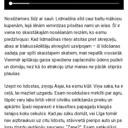
Nosēžamies līdz ar sauli. Lidmašīna slīd caur baltu mākoņu
kupenām, lejā lēnām iemirdzas pilsētas nami un ielas. Šī ir
viena no skaistākajām nosēšanām reizēm, ko esmu
piedzīvojusi. Kad lidmašīnas riteņi atsitas pret skrejceļu,
abas ar blakussēdētāju atviegloti uzelpojam – šī lidošanas
sadaļa, par spīti skaistajiem skatiem, man nepatīk visvairāk.
Vienmēr aplūkoju gaisa spiediena saplacināto ūdens pudeli
un domāju, nez kā šo atrakciju iztur manas ne pārāk stiprās
plaušas.
Izejot no lidostas, ziņoju Asjai, ka esmu klāt. Viņa saka, ka ir
ceļā, lai mazliet uzgaidu. Esam nosēdušies mirklīti par agru,
tāpēc varu labu brīdi vērot cilvēku satikšanās prieku un
apkārtni. Īpaši neparasti ir klausīties papagaiļu klaigās
lielajos koku cekulos. Kad jau sāku domāt, vai Līga tomēr
nav aizbraukusi uz citu lidostu, stāvvietā pieripo auto un pa
logu dzirdu jautājošu saucienu: “Zane?”. Esam satikušās!