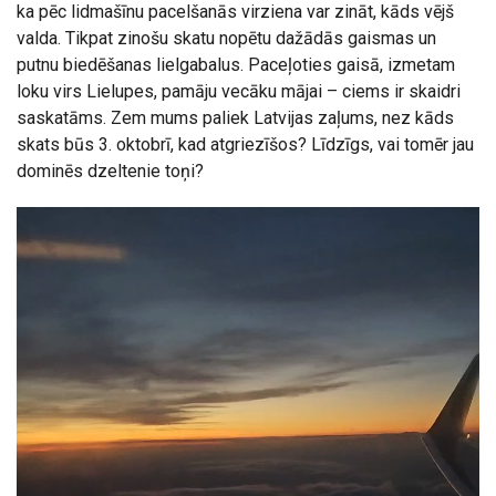
ka pēc lidmašīnu pacelšanās virziena var zināt, kāds vējš
valda. Tikpat zinošu skatu nopētu dažādās gaismas un
putnu biedēšanas lielgabalus. Paceļoties gaisā, izmetam
loku virs Lielupes, pamāju vecāku mājai – ciems ir skaidri
saskatāms. Zem mums paliek Latvijas zaļums, nez kāds
skats būs 3. oktobrī, kad atgriezīšos? Līdzīgs, vai tomēr jau
dominēs dzeltenie toņi?