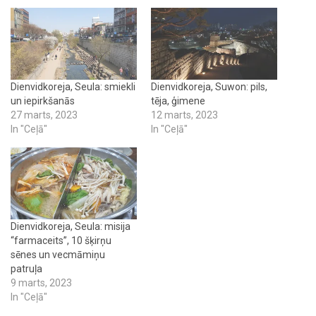
Dienvidkoreja, Seula: smiekli
Dienvidkoreja, Suwon: pils,
un iepirkšanās
tēja, ģimene
27 marts, 2023
12 marts, 2023
In "Ceļā"
In "Ceļā"
Dienvidkoreja, Seula: misija
“farmaceits”, 10 šķirņu
sēnes un vecmāmiņu
patruļa
9 marts, 2023
In "Ceļā"