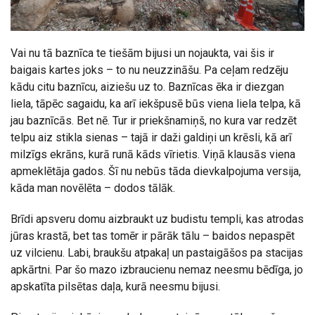
Vai nu tā baznīca te tiešām bijusi un nojaukta, vai šis ir
baigais kartes joks – to nu neuzzināšu. Pa ceļam redzēju
kādu citu baznīcu, aiziešu uz to. Baznīcas ēka ir diezgan
liela, tāpēc sagaidu, ka arī iekšpusē būs viena liela telpa, kā
jau baznīcās. Bet nē. Tur ir priekšnamiņš, no kura var redzēt
telpu aiz stikla sienas – tajā ir daži galdiņi un krēsli, kā arī
milzīgs ekrāns, kurā runā kāds vīrietis. Viņā klausās viena
apmeklētāja gados. Šī nu nebūs tāda dievkalpojuma versija,
kāda man novēlēta – dodos tālāk.
Brīdi apsveru domu aizbraukt uz budistu templi, kas atrodas
jūras krastā, bet tas tomēr ir pārāk tālu – baidos nepaspēt
uz vilcienu. Labi, braukšu atpakaļ un pastaigāšos pa stacijas
apkārtni. Par šo mazo izbraucienu nemaz neesmu bēdīga, jo
apskatīta pilsētas daļa, kurā neesmu bijusi.