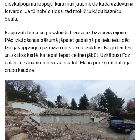
dievkalpojuma iespēju, kurš man jāapmeklē kāda uzdevuma
ietvaros. Ja tā nebūs tiesa, tad meklēšu kādu baznīcu
Seulā.
Kāpju autobusā un pusstundu braucu uz baznīcas rajonu.
Pēc izkāpšanas sākumā jāpaiet gabaliņš pa lielu ielu, pēc
tam jākāpj augšā pa mazu un stāvu brauktuvi. Kāpju lēnītēm
un skatos kartē, ka tepat tepat celtnei jābūt. Uzkāpusi līdz
galam, nezinu smieties vai raudāt. Manā priekšā ir milzīga
drupu kaudze.