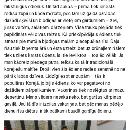
raksturīgus ēdienus. Un tad sākās – pirmā tiek ienesta
redīsu zupa un kāda mērcīte, pēc tam uz galda parādās
dažādi šķīvīši un bļodiņas ar vietējiem gardumiem – zivi,
jūras veltēm, salātiem, dārzeņiem. Visa trauku plejāde tiek
papildināta vēl divas reizes. Kā priekšpēdējais ēdiens tiek
atnesti pie metāla bļodiņas malām piecepušies rīsi. Daļa
rīsu tiek izņemta ārā un ēsta uzreiz, bet uz brūnajiem rīsiem
tiek uzliets karsts ūdens, lai tie ievilktos – tos ēd vēlāk. Ja
man kādreiz piedegs putra, teikšu, ka tā ir tradicionālā
korejiešu maltīte. Droši vien šis ēdiens radies senatnē no ne
pārāk labas dzīves. Līdzīgi esot ar zupām – tās ir
populāras Korejā, jo bijis ēdiens, ko var pagatavot no
dažādiem pārpalikumiem. Vakariņas tiek noslēgtas ar mazu
desertiņu. Mans vēders nesaka neko, bet garšas kārpiņas
gavilē. Jau tā šīs ir izcilas vakariņas, bet pēc manas pēdējo
dienu rīsu diētas, ir tik patīkami baudīt garšīgu ēdienu.