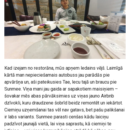
Kad izejam no restorāna, mūs apņem ledains vējš. Laimīgā
kārtā man nepieciešamais autobuss jau parādās pie
apvāršņa un, aši pateikusies Tae, lecu tajā un braucu pie
Sunmee. Viņa mani jau gaida ar sapakotiem maisiņiem –
šovakar mēs abas pārvāksimies uz viņas jauno Airbnb
dzīvokli, kuru draudzene šobrīd beidz remontēt un iekārtot.
Ciemiņu uzņemšanai tas vēl nav gatavs, bet pašu palikšanai
ir labs variants. Sunmee parasti cenšas kādu laiciņu
padzīvot jaunajā vietā, lai viņa saprastu, kā ciemiņi te