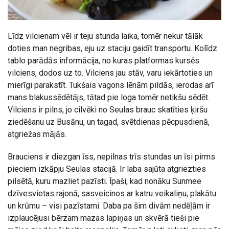
Līdz vilcienam vēl ir teju stunda laika, tomēr nekur tālāk
doties man negribas, eju uz staciju gaidīt transportu. Kolīdz
tablo parādās informācija, no kuras platformas kursēs
vilciens, dodos uz to. Vilciens jau stāv, varu iekārtoties un
mierīgi parakstīt. Tukšais vagons lēnām pildās, ierodas arī
mans blakussēdētājs, tātad pie loga tomēr netikšu sēdēt.
Vilciens ir pilns, jo cilvēki no Seulas brauc skatīties ķiršu
ziedēšanu uz Busānu, un tagad, svētdienas pēcpusdienā,
atgriežas mājās.
Brauciens ir diezgan īss, nepilnas trīs stundas un īsi pirms
pieciem izkāpju Seulas stacijā. Ir laba sajūta atgriezties
pilsētā, kuru mazliet pazīsti. Īpaši, kad nonāku Sunmee
dzīvesvietas rajonā, sasveicinos ar katru veikaliņu, plakātu
un krūmu – visi pazīstami. Daba pa šim divām nedēļām ir
izplaucējusi bērzam mazas lapiņas un skvērā tieši pie