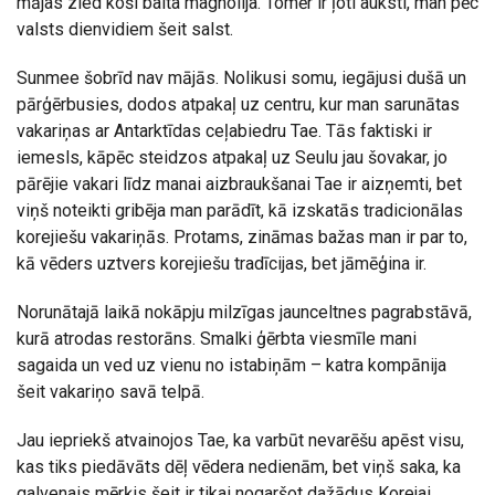
mājas zied koši balta magnolija. Tomēr ir ļoti auksti, man pēc
valsts dienvidiem šeit salst.
Sunmee šobrīd nav mājās. Nolikusi somu, iegājusi dušā un
pārģērbusies, dodos atpakaļ uz centru, kur man sarunātas
vakariņas ar Antarktīdas ceļabiedru Tae. Tās faktiski ir
iemesls, kāpēc steidzos atpakaļ uz Seulu jau šovakar, jo
pārējie vakari līdz manai aizbraukšanai Tae ir aizņemti, bet
viņš noteikti gribēja man parādīt, kā izskatās tradicionālas
korejiešu vakariņās. Protams, zināmas bažas man ir par to,
kā vēders uztvers korejiešu tradīcijas, bet jāmēģina ir.
Norunātajā laikā nokāpju milzīgas jaunceltnes pagrabstāvā,
kurā atrodas restorāns. Smalki ģērbta viesmīle mani
sagaida un ved uz vienu no istabiņām – katra kompānija
šeit vakariņo savā telpā.
Jau iepriekš atvainojos Tae, ka varbūt nevarēšu apēst visu,
kas tiks piedāvāts dēļ vēdera nedienām, bet viņš saka, ka
galvenais mērķis šeit ir tikai nogaršot dažādus Korejai