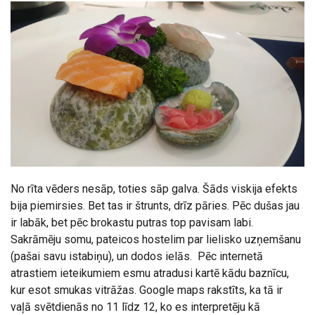
No rīta vēders nesāp, toties sāp galva. Šāds viskija efekts
bija piemirsies. Bet tas ir štrunts, drīz pāries. Pēc dušas jau
ir labāk, bet pēc brokastu putras top pavisam labi.
Sakrāmēju somu, pateicos hostelim par lielisko uzņemšanu
(pašai savu istabiņu), un dodos ielās. Pēc internetā
atrastiem ieteikumiem esmu atradusi kartē kādu baznīcu,
kur esot smukas vitrāžas. Google maps rakstīts, ka tā ir
vaļā svētdienās no 11 līdz 12, ko es interpretēju kā