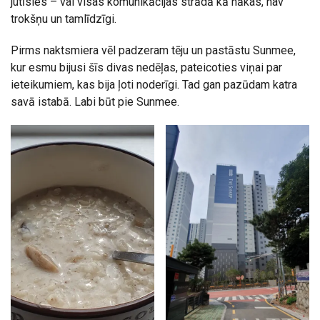
jutīsies – vai visas komunikācijas strādā kā nākas, nav
trokšņu un tamlīdzīgi.
Pirms naktsmiera vēl padzeram tēju un pastāstu Sunmee,
kur esmu bijusi šīs divas nedēļas, pateicoties viņai par
ieteikumiem, kas bija ļoti noderīgi. Tad gan pazūdam katra
savā istabā. Labi būt pie Sunmee.