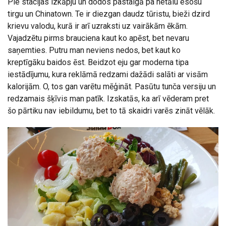
Pie stacijas izkāpju un dodos pastaigā pa netālu esošu
tirgu un Chinatown. Te ir diezgan daudz tūristu, bieži dzird
krievu valodu, kurā ir arī uzraksti uz vairākām ēkām.
Vajadzētu pirms brauciena kaut ko apēst, bet nevaru
saņemties. Putru man neviens nedos, bet kaut ko
kreptīgāku baidos ēst. Beidzot eju gar moderna tipa
iestādījumu, kura reklāmā redzami dažādi salāti ar visām
kalorijām. O, tos gan varētu mēģināt. Pasūtu tunča versiju un
redzamais šķīvis man patīk. Izskatās, ka arī vēderam pret
šo pārtiku nav iebildumu, bet to tā skaidri varēs zināt vēlāk.