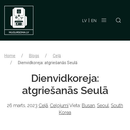
LV
EN
Home
Blogs
Ceļā
Dienvidkoreja: atgriešanās Seulā
Dienvidkoreja:
atgriešanās Seulā
26 marts, 2023
Ceļā
,
Ceļojumi
Vieta:
Busan
,
Seoul
,
South
Korea