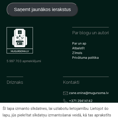
pasta
adrese
Saņemt jaunākos ierakstus
Par blogu un autori
Par un ap
Atbalstīt
Zīmols
Privātuma politika
5 997 703 apmeklējumi
Driznaks
Kontakti
zane.enina@mugursoma.lv
+371 29414142
Šī lapa izmanto sīkdatnes, lai uzlabotu lietojamību. Lietojot šo
lapu, jūs piekrītat sīkdatņu izmantošanai veidā, kā tas aprakstīts