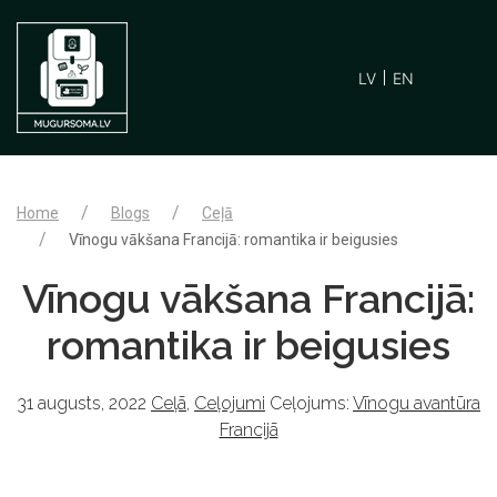
LV
EN
Home
Blogs
Ceļā
Vīnogu vākšana Francijā: romantika ir beigusies
Vīnogu vākšana Francijā:
romantika ir beigusies
31 augusts, 2022
Ceļā
,
Ceļojumi
Ceļojums:
Vīnogu avantūra
Francijā