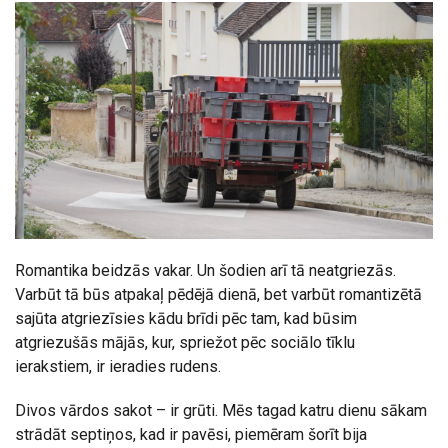
Romantika beidzās vakar. Un šodien arī tā neatgriezās.
Varbūt tā būs atpakaļ pēdējā dienā, bet varbūt romantizētā
sajūta atgriezīsies kādu brīdi pēc tam, kad būsim
atgriezušās mājās, kur, spriežot pēc sociālo tīklu
ierakstiem, ir ieradies rudens.
Divos vārdos sakot – ir grūti. Mēs tagad katru dienu sākam
strādāt septiņos, kad ir pavēsi, piemēram šorīt bija