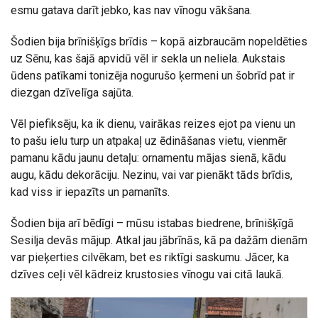
esmu gatava darīt jebko, kas nav vīnogu vākšana.
Šodien bija brīnišķīgs brīdis – kopā aizbraucām nopeldēties
uz Sēnu, kas šajā apvidū vēl ir sekla un neliela. Aukstais
ūdens patīkami tonizēja nogurušo ķermeni un šobrīd pat ir
diezgan dzīvelīga sajūta.
Vēl piefiksēju, ka ik dienu, vairākas reizes ejot pa vienu un
to pašu ielu turp un atpakaļ uz ēdināšanas vietu, vienmēr
pamanu kādu jaunu detaļu: ornamentu mājas sienā, kādu
augu, kādu dekorāciju. Nezinu, vai var pienākt tāds brīdis,
kad viss ir iepazīts un pamanīts.
Šodien bija arī bēdīgi – mūsu istabas biedrene, brīnišķīgā
Sesilja devās mājup. Atkal jau jābrīnās, kā pa dažām dienām
var pieķerties cilvēkam, bet es riktīgi saskumu. Jācer, ka
dzīves ceļi vēl kādreiz krustosies vīnogu vai citā laukā.