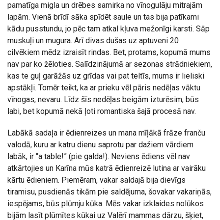
pamatīga migla un drēbes samirka no vīnogulāju mitrajām
lapām. Vienā brīdī sāka spīdēt saule un tas bija patīkami
kādu pusstundu, jo pēc tam atkal kļuva mežonīgi karsti. Sāp
muskuļi un mugura. Arī divas dušas uz aptuveni 20
cilvēkiem mēdz izraisīt rindas. Bet, protams, kopumā mums
nav par ko žēloties. Salīdzinājumā ar sezonas strādniekiem,
kas te guļ garāžās uz grīdas vai pat teltīs, mums ir lieliski
apstākļi. Tomēr teikt, ka ar prieku vēl pāris nedēļas vāktu
vīnogas, nevaru. Līdz šīs nedēļas beigām izturēsim, būs
labi, bet kopumā nekā ļoti romantiska šajā procesā nav.
Labākā sadaļa ir ēdienreizes un mana mīļākā frāze franču
valodā, kuru ar katru dienu saprotu par dažiem vārdiem
labāk, ir “a table!” (pie galda!). Neviens ēdiens vēl nav
atkārtojies un Karīna mūs katrā ēdienreizē lutina ar vairāku
kārtu ēdieniem. Piemēram, vakar saldajā bija dievīgs
tiramisu, pusdienās tikām pie saldējuma, šovakar vakariņās,
iespējams, būs plūmju kūka. Mēs vakar izklaides nolūkos
bijām lasīt plūmītes kūkai uz Valērī mammas dārzu, šķiet,