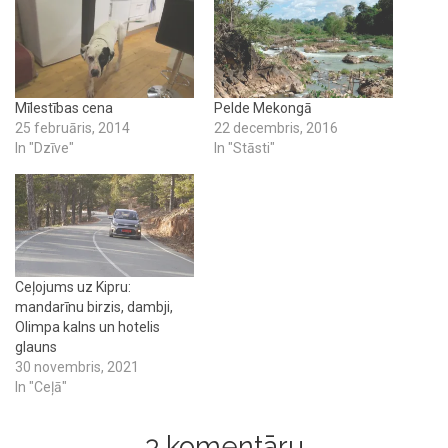
Mīlestības cena
Pelde Mekongā
25 februāris, 2014
22 decembris, 2016
In "Dzīve"
In "Stāsti"
Ceļojums uz Kipru:
mandarīnu birzis, dambji,
Olimpa kalns un hotelis
glauns
30 novembris, 2021
In "Ceļā"
3 komentāru