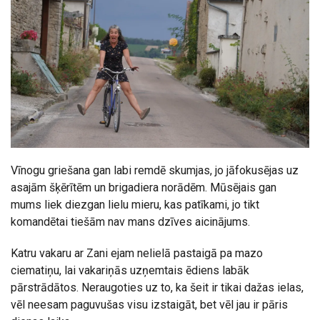
Vīnogu griešana gan labi remdē skumjas, jo jāfokusējas uz
asajām šķērītēm un brigadiera norādēm. Mūsējais gan
mums liek diezgan lielu mieru, kas patīkami, jo tikt
komandētai tiešām nav mans dzīves aicinājums.
Katru vakaru ar Zani ejam nelielā pastaigā pa mazo
ciematiņu, lai vakariņās uzņemtais ēdiens labāk
pārstrādātos. Neraugoties uz to, ka šeit ir tikai dažas ielas,
vēl neesam paguvušas visu izstaigāt, bet vēl jau ir pāris