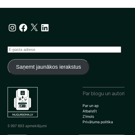
Instagram
Facebook
X
LinkedIn
E-
pasta
adrese
Saņemt jaunākos ierakstus
Par blogu un autori
Par un ap
Atbalstīt
Zīmols
Privātuma politika
5 997 893 apmeklējumi