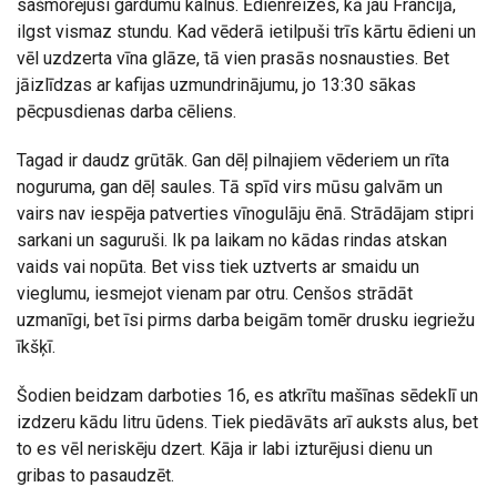
sašmorējusi gardumu kalnus. Ēdienreizes, kā jau Francijā,
ilgst vismaz stundu. Kad vēderā ietilpuši trīs kārtu ēdieni un
vēl uzdzerta vīna glāze, tā vien prasās nosnausties. Bet
jāizlīdzas ar kafijas uzmundrinājumu, jo 13:30 sākas
pēcpusdienas darba cēliens.
Tagad ir daudz grūtāk. Gan dēļ pilnajiem vēderiem un rīta
noguruma, gan dēļ saules. Tā spīd virs mūsu galvām un
vairs nav iespēja patverties vīnogulāju ēnā. Strādājam stipri
sarkani un saguruši. Ik pa laikam no kādas rindas atskan
vaids vai nopūta. Bet viss tiek uztverts ar smaidu un
vieglumu, iesmejot vienam par otru. Cenšos strādāt
uzmanīgi, bet īsi pirms darba beigām tomēr drusku iegriežu
īkšķī.
Šodien beidzam darboties 16, es atkrītu mašīnas sēdeklī un
izdzeru kādu litru ūdens. Tiek piedāvāts arī auksts alus, bet
to es vēl neriskēju dzert. Kāja ir labi izturējusi dienu un
gribas to pasaudzēt.