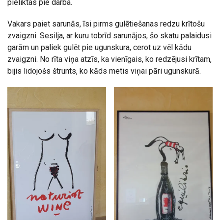
pieliktas pie darba.
Vakars paiet sarunās, īsi pirms gulētiešanas redzu krītošu
zvaigzni. Sesilja, ar kuru tobrīd sarunājos, šo skatu palaidusi
garām un paliek gulēt pie ugunskura, cerot uz vēl kādu
zvaigzni. No rīta viņa atzīs, ka vienīgais, ko redzējusi krītam,
bijis lidojošs štrunts, ko kāds metis viņai pāri ugunskurā.