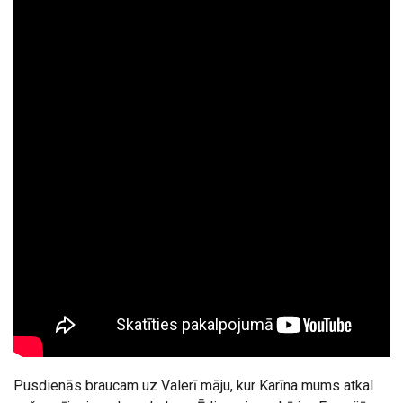
Pusdienās braucam uz Valerī māju, kur Karīna mums atkal