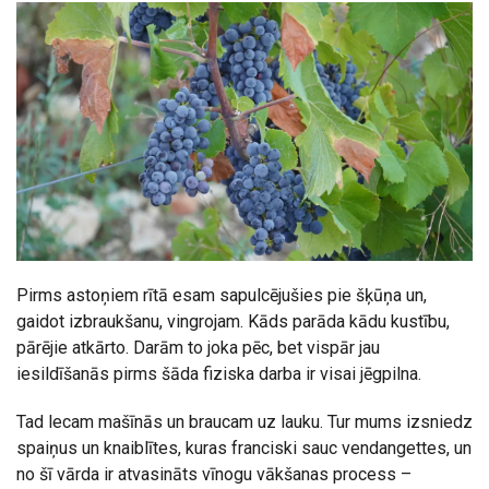
Pirms astoņiem rītā esam sapulcējušies pie šķūņa un,
gaidot izbraukšanu, vingrojam. Kāds parāda kādu kustību,
pārējie atkārto. Darām to joka pēc, bet vispār jau
iesildīšanās pirms šāda fiziska darba ir visai jēgpilna.
Tad lecam mašīnās un braucam uz lauku. Tur mums izsniedz
spaiņus un knaiblītes, kuras franciski sauc vendangettes, un
no šī vārda ir atvasināts vīnogu vākšanas process –