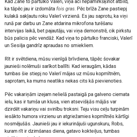
Kad Zane to pārtulko Valerī, viņa aci nepamirkšķinot atbild,
ka tāpēc jau ir izdomāta
fois gras
. Pēc brīža Zane pastiepj
kulakā sakļautu roku Valerī virzienā. Es jau saprotu, ka viņi
runā par darbu un Zane atdarina mikrofona turēšanu
intervijas laikā, bet pajautāju, vai viņa demonstrē, cik pirkstu
būs palicis pēc vendāž. Kad viņa to pārtulko franciski, Valerī
un Sesilja gandrīz apraudas no smiekliem.
Rīt ir svētdiena, mūsu vienīgā brīvdiena, tāpēc šovakar
jaunieši nolēmuši sarīkot ballīti. Kad ieraugām, kādas
tumbas šie stiepj no Valerī mājas uz mūsu kopmītnēm,
saprotam, ka mums neatliks nekas cits kā pievienoties.
Pēc vakariņām izejam nelielā pastaigā pa galveno ciemata
ielu, kas ir tumša un klusa, vien atsevišķās mājās var
dzirdēt vakariņu vai svinību troksni. Teju visu ceļu turpinām
iesākto humora virzienu un atgriežamies kopmītnēs kārtīgi
nosmējušās. Jaunieši jau ir iekurinājuši ugunskuru, Robs,
kuram rīt ir dzimšanas diena, gatavo kokteiļus, tumbas