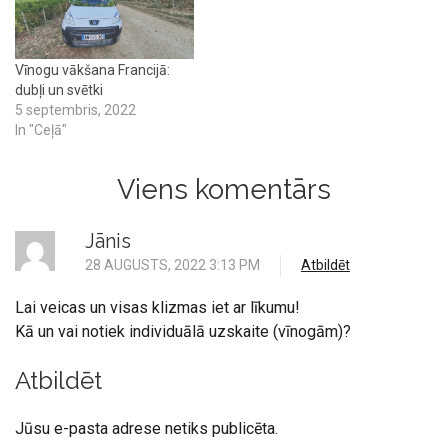
Vīnogu vākšana Francijā:
dubļi un svētki
5 septembris, 2022
In "Ceļā"
Viens komentārs
Jānis
28 AUGUSTS, 2022 3:13 PM
Atbildēt
Lai veicas un visas klizmas iet ar līkumu!
Kā un vai notiek individuālā uzskaite (vīnogām)?
Atbildēt
Jūsu e-pasta adrese netiks publicēta.