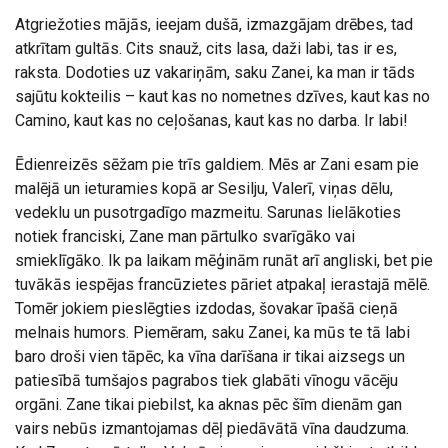
Atgriežoties mājās, ieejam dušā, izmazgājam drēbes, tad
atkrītam gultās. Cits snauž, cits lasa, daži labi, tas ir es,
raksta. Dodoties uz vakariņām, saku Zanei, ka man ir tāds
sajūtu kokteilis – kaut kas no nometnes dzīves, kaut kas no
Camino, kaut kas no ceļošanas, kaut kas no darba. Ir labi!
Ēdienreizēs sēžam pie trīs galdiem. Mēs ar Zani esam pie
malējā un ieturamies kopā ar Sesilju, Valerī, viņas dēlu,
vedeklu un pusotrgadīgo mazmeitu. Sarunas lielākoties
notiek franciski, Zane man pārtulko svarīgāko vai
smieklīgāko. Ik pa laikam mēģinām runāt arī angliski, bet pie
tuvākās iespējas francūzietes pāriet atpakaļ ierastajā mēlē.
Tomēr jokiem pieslēgties izdodas, šovakar īpašā cieņā
melnais humors. Piemēram, saku Zanei, ka mūs te tā labi
baro droši vien tāpēc, ka vīna darīšana ir tikai aizsegs un
patiesībā tumšajos pagrabos tiek glabāti vīnogu vācēju
orgāni. Zane tikai piebilst, ka aknas pēc šīm dienām gan
vairs nebūs izmantojamas dēļ piedāvātā vīna daudzuma.