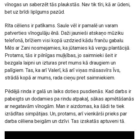
vīnogas un saberzēt tās plaukstās. Nav tik tīri, kā ar ūdeni,
bet uz brīdi lipīgums pazūd.
Rīta cēliens ir patīkams. Saule vēl ir pamalē un varam
patverties vīnogulāju ēnā. Daži jaunieši atskaņo mūziku
telefonā, brīžiem visi kopā uzdzied kādu franču gabalu.
Mēs ar Zani nosmejamies, ka jūtamies kā vergu plantācijā.
Protams, tās ir pilnīgas muļķības, jo saimnieki šeit ir
bezgala laipni un izturas pret mums kā draugiem un
palīgiem. Tas, ka arī Valerī, kā arī viņas māsasvīrs Īvs,
strādā kopā ar mums, rada cieņu pret saimniekiem.
Pēdējā rinda ir galā un laiks doties pusdienās. Kad darbs ir
pabeigts un dodamies pa rindu atpakaļ, sākas apmētāšanās
ar negatavām vīnogām. Man ir aizdomas, ka šādi te tiek
izrādītas simpātijas. Un, protams, arī vienkārši prieks par
darba cēliena beigām un dzīvi. Tas izskatās aptuveni tā.