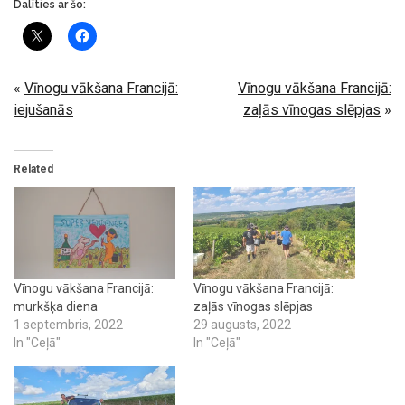
Dalīties ar šo:
«
Vīnogu vākšana Francijā:
Vīnogu vākšana Francijā:
iejušanās
zaļās vīnogas slēpjas
»
Related
Vīnogu vākšana Francijā:
Vīnogu vākšana Francijā:
murkšķa diena
zaļās vīnogas slēpjas
1 septembris, 2022
29 augusts, 2022
In "Ceļā"
In "Ceļā"