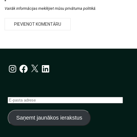
*
Vairāk informācijas meklējiet mūsu privātuma politikā.
Instagram
Facebook
X
LinkedIn
E-
pasta
adrese
Saņemt jaunākos ierakstus