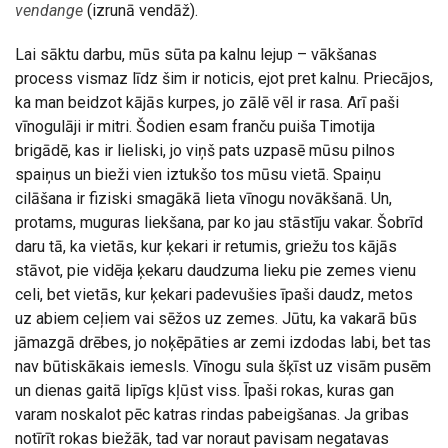
vendange
(izrunā vendāž).
Lai sāktu darbu, mūs sūta pa kalnu lejup – vākšanas
process vismaz līdz šim ir noticis, ejot pret kalnu. Priecājos,
ka man beidzot kājās kurpes, jo zālē vēl ir rasa. Arī paši
vīnogulāji ir mitri. Šodien esam franču puiša Timotija
brigādē, kas ir lieliski, jo viņš pats uzpasē mūsu pilnos
spaiņus un bieži vien iztukšo tos mūsu vietā. Spaiņu
cilāšana ir fiziski smagākā lieta vīnogu novākšanā. Un,
protams, muguras liekšana, par ko jau stāstīju vakar. Šobrīd
daru tā, ka vietās, kur ķekari ir retumis, griežu tos kājās
stāvot, pie vidēja ķekaru daudzuma lieku pie zemes vienu
celi, bet vietās, kur ķekari padevušies īpaši daudz, metos
uz abiem ceļiem vai sēžos uz zemes. Jūtu, ka vakarā būs
jāmazgā drēbes, jo noķēpāties ar zemi izdodas labi, bet tas
nav būtiskākais iemesls. Vīnogu sula šķīst uz visām pusēm
un dienas gaitā lipīgs kļūst viss. Īpaši rokas, kuras gan
varam noskalot pēc katras rindas pabeigšanas. Ja gribas
notīrīt rokas biežāk, tad var noraut pavisam negatavas