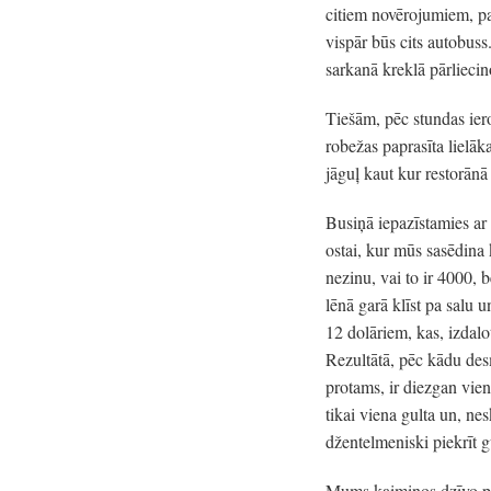
citiem novērojumiem, pab
vispār būs cits autobus
sarkanā kreklā pārliecin
Tiešām, pēc stundas ier
robežas paprasīta lielāk
jāguļ kaut kur restorān
Busiņā iepazīstamies ar
ostai, kur mūs sasēdina
nezinu, vai to ir 4000, 
lēnā garā klīst pa salu 
12 dolāriem, kas, izdalo
Rezultātā, pēc kādu des
protams, ir diezgan vienk
tikai viena gulta un, nes
džentelmeniski piekrīt gu
Mums kaimiņos dzīvo pār