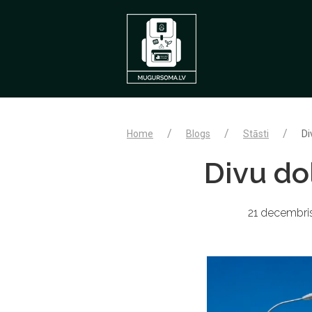
Home
Blogs
Stāsti
Di
Divu do
21 decembris