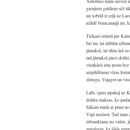
Autobuss mani aizved uz 
garajiem galdiem sēž tik
un šobrīd ir ceļā uz La
ielādē braucamajā un, k
Tiekam izlaisti pie Ka
bet tur, lai dabūtu izbr
jāmaksā, lai tiktu ārā no
tad jāmaksā pieci dolāri
vienkārši ietu prom be
aizpildīšanai vīzas for
zīmoga. Vajagot un viss
Labi, ejam atpakaļ uz 
dolāru maksas, ko padar
Sākam runāt ar puisi no
Viņš nezinot. Tad man a
izbraukšanu no valsts, 
apgalvoja, ka šāda summ