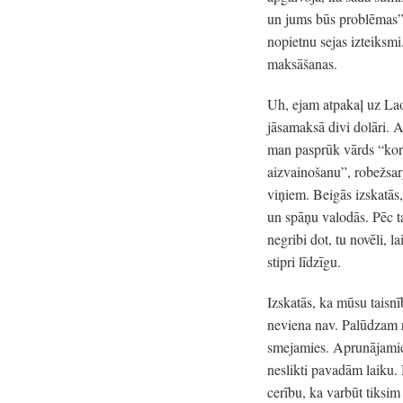
un jums būs problēmas”.
nopietnu sejas izteiksm
maksāšanas.
Uh, ejam atpakaļ uz Lao
jāsamaksā divi dolāri. A
man pasprūk vārds “korup
aizvainošanu”, robežsarg
viņiem. Beigās izskatās
un spāņu valodās. Pēc t
negribi dot, tu novēli, 
stipri līdzīgu.
Izskatās, ka mūsu taisn
neviena nav. Palūdzam r
smejamies. Aprunājamies 
neslikti pavadām laiku.
cerību, ka varbūt tiksim