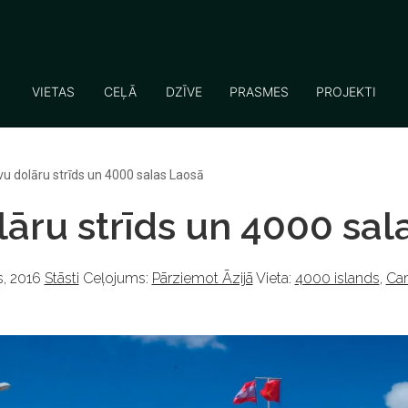
VIETAS
CEĻĀ
DZĪVE
PRASMES
PROJEKTI
vu dolāru strīds un 4000 salas Laosā
lāru strīds un 4000 sal
, 2016
Stāsti
Ceļojums:
Pārziemot Āzijā
Vieta:
4000 islands
,
Ca