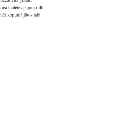
si tualetes papīra rulli
mēr kopumā jūtos labi,