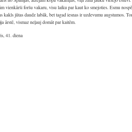
 vienkārši foršu vakaru, visu laiku par kaut ko smejoties. Esmu nospēru
s kakls jūtas daudz labāk, bet tagad iesnas ir uzdevumu augstumos. To
ja ārstē, vismaz neļauj domāt par kaitēm.
s, 41. diena