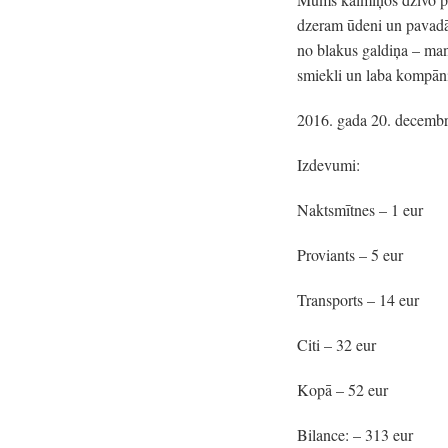
dzeram ūdeni un pavadām
no blakus galdiņa – man
smiekli un laba kompāni
2016. gada 20. decembri
Izdevumi:
Naktsmītnes – 1 eur
Proviants – 5 eur
Transports – 14 eur
Citi – 32 eur
Kopā – 52 eur
Bilance: – 313 eur