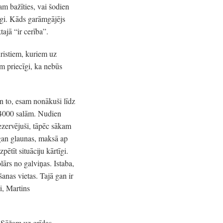
am bažīties, vai šodien
īgi. Kāds garāmgājējs
ajā “ir cerība”.
ristiem, kuriem uz
am priecīgi, ka nebūs
n to, esam nonākuši līdz
s 4000 salām. Nudien
ezervējuši, tāpēc sākam
zgan glaunas, maksā ap
tīt situāciju kārtīgi.
ārs no galviņas. Istaba,
šanas vietas. Tajā gan ir
ņi, Martins
 Sēžam uz grīdas,