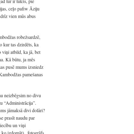
d tur ir tukšs, pie
ijas, ceļo pafiw Āziju
 drīz vien mūs abus
ambodžas robežsardzē,
 kur tas dzirdēts, ka
 viņi atbild, ka jā, bet
ana. Kā būtu, ja mēs
sas pusē mums izsniedz
nav Kambodžas pamešanas
au neizbēgsim no divu
u “Administrācija”.
ums jāmaksā divi dolāri?
se prasīt naudu par
iecību un viņi
ko izdomāt).. fotogrāfs