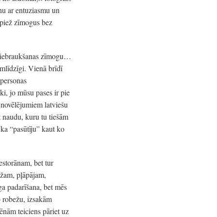
unu ar entuziasmu un
spiež zīmogus bez
mtu iebraukšanas zīmogu…
mlīdzīgi. Vienā brīdī
tpersonas
ki, jo mūsu pases ir pie
 novēlējumiem latviešu
 naudu, kuru tu tiešām
 ka “pasūtīju” kaut ko
estorānam, bet tur
ēžam, pļāpājam,
īga padarīšana, bet mēs
o robežu, izsakām
ēnām teiciens pāriet uz