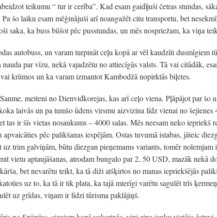
eidzot teikumu “ tur ir cerība”. Kad esam gaidījuši četras stundas, sāk
s. Pa šo laiku esam mēģinājuši arī noangažēt citu transportu, bet nesekm
oši saka, ka buss būšot pēc pusstundas, un mēs nospriežam, ka viņa teikt
odas autobuss, un varam turpināt ceļu kopā ar vēl kaudzīti dusmīgiem tū
a nauda par vīzu, nekā vajadzētu no attiecīgās valsts. Tā vai citādāk, es
ā vai krūmos un ka varam izmantot Kambodžā nopirktās biļetes.
 Sanme, meiteni no Dienvidkorejas, kas arī ceļo viena. Pļāpājot par šo u
 koka laivās un pa tumšo ūdens virsmu aizvizina līdz vienai no šejiene
bet tas ir šīs vietas nosaukums – 4000 salas. Mēs neesam neko iepriekš r
un apvaicāties pēc palikšanas iespējām. Ostas tuvumā istabas, jāteic die
t uz trim galviņām, būtu diezgan pieņemams variants, tomēr nolemjam izpē
mit vietu aptaujāšanas, atrodam bungalo par 2, 50 USD, mazāk nekā dol
ārša, bet nevarētu teikt, ka tā diži atšķirtos no manas iepriekšējās palik
katoties uz to, ka tā ir tik plata, ka tajā mierīgi varētu sagulēt trīs ķerme
lēt uz grīdas, viņam ir līdzi tūrisma paklājiņš.
is no Spānijas, aizejam kopā vakariņās, viņi zina jauku vietējo ēstuvi.