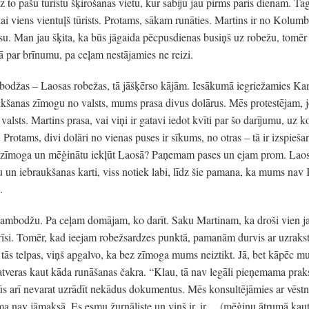
to pašu tūristu šķirošanas vietu, kur sabiju jau pirms pāris dienām. Taga
ai viens vientuļš tūrists. Protams, sākam runāties. Martins ir no Kolumb
osu. Man jau šķita, ka būs jāgaida pēcpusdienas busiņš uz robežu, tomēr
ā par brīnumu, pa ceļam nestājamies ne reizi.
mbodžas – Laosas robežas, tā jāšķērso kājām. Iesākumā iegriežamies K
aukšanas zīmogu no valsts, mums prasa divus dolārus. Mēs protestējam, jo
 valsts. Martins prasa, vai viņi ir gatavi iedot kvīti par šo darījumu, uz ko
. Protams, divi dolāri no vienas puses ir sīkums, no otras – tā ir izspieš
z zīmoga un mēģinātu iekļūt Laosā? Paņemam pases un ejam prom. Lao
mu un iebraukšanas karti, viss notiek labi, līdz šie pamana, ka mums 
.
Kambodžu. Pa ceļam domājam, ko darīt. Saku Martinam, ka droši vien j
īsi. Tomēr, kad ieejam robežsardzes punktā, pamanām durvis ar uzrakst
 tās telpas, viņš apgalvo, ka bez zīmoga mums neiztikt. Jā, bet kāpēc m
tveras kaut kāda runāšanas čakra. “Klau, tā nav legāli pieņemama prak
jūs arī nevarat uzrādīt nekādus dokumentus. Mēs konsultējāmies ar vēstn
a nav jāmaksā. Es esmu žurnāliste un viņš ir, ir… (mēģinu ātrumā kaut 