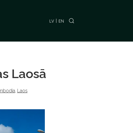
LV
EN
as Laosā
mbodia
,
Laos