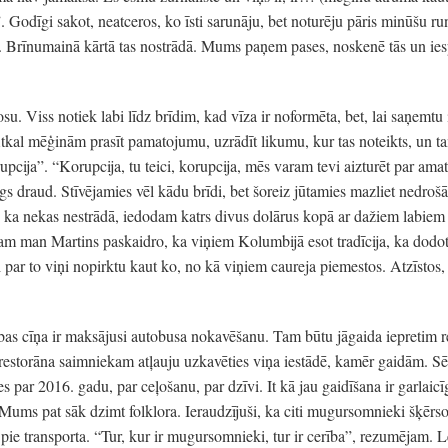
 Godīgi sakot, neatceros, ko īsti sarunāju, bet noturēju pāris minūšu r
i. Brīnumainā kārtā tas nostrādā. Mums paņem pases, noskenē tās un ie
su. Viss notiek labi līdz brīdim, kad vīza ir noformēta, bet, lai saņe
tkal mēģinām prasīt pamatojumu, uzrādīt likumu, kur tas noteikts, un ta
cija”. “Korupcija, tu teici, korupcija, mēs varam tevi aizturēt par ama
s draud. Stīvējamies vēl kādu brīdi, bet šoreiz jūtamies mazliet nedrošā
, ka nekas nestrādā, iedodam katrs divus dolārus kopā ar dažiem labiem
am man Martins paskaidro, ka viņiem Kolumbijā esot tradīcija, ka dodot
lai par to viņi nopirktu kaut ko, no kā viņiem caureja piemestos. Atzīstos,
ības cīņa ir maksājusi autobusa nokavēšanu. Tam būtu jāgaida iepretim r
estorāna saimniekam atļauju uzkavēties viņa iestādē, kamēr gaidām. S
par 2016. gadu, par ceļošanu, par dzīvi. It kā jau gaidīšana ir garlaic
 Mums pat sāk dzimt folklora. Ieraudzījuši, ka citi mugursomnieki šķērs
 pie transporta. “Tur, kur ir mugursomnieki, tur ir cerība”, rezumējam. L