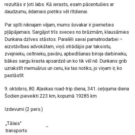
rezultās ir ļoti labs. Kā ierasts, esam pācentušies ar
daudzumu, ēdamais pietiks vēl rītdienai.
Par spīti niknajam vējam, mums šovakar ir piemeties
pļāpājamais. Sargājot trīs sveces no brāzmām, klausāmies
Dunkana dzīves stāstos. Paralēli savai pamatnodarbei –
aizstāvības advokātam, viņš strādājis par taksistu,
zvejnieku, celtnieku, pavāru, apbedīšanas biroja darbinieku,
bākas sargu krasta apsardzē un ko tik vēl nē. Dunkans grib
uzrakstīt memuārus un ceru, ka tas notiks, jo viņam ir, ko
pastāstīt.
9. oktobris, 80. Aļaskas road-trip diena, 341. ceļojuma diena
Šodien pieveikti 223 km, kopumā 19285 km
Izdevumi (2 pers.)
„Tālais”
–
transports