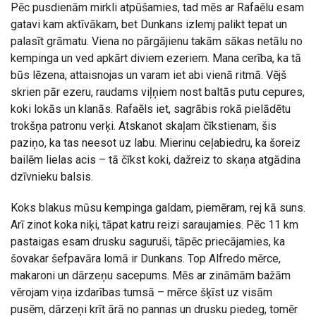
Pēc pusdienām mirkli atpūšamies, tad mēs ar Rafaēlu esam
gatavi kam aktīvākam, bet Dunkans izlemj palikt tepat un
palasīt grāmatu. Viena no pārgājienu takām sākas netālu no
kempinga un ved apkārt diviem ezeriem. Mana cerība, ka tā
būs lēzena, attaisnojas un varam iet abi vienā ritmā. Vējš
skrien pār ezeru, raudams viļņiem nost baltās putu cepures,
koki lokās un klanās. Rafaēls iet, sagrābis rokā pielādētu
trokšņa patronu verķi. Atskanot skaļam čīkstienam, šis
paziņo, ka tas neesot uz labu. Mierinu ceļabiedru, ka šoreiz
bailēm lielas acis – tā čīkst koki, dažreiz to skaņa atgādina
dzīvnieku balsis.
Koks blakus mūsu kempinga galdam, piemēram, rej kā suns.
Arī zinot koka niķi, tāpat katru reizi saraujamies. Pēc 11 km
pastaigas esam drusku saguruši, tāpēc priecājamies, ka
šovakar šefpavāra lomā ir Dunkans. Top Alfredo mērce,
makaroni un dārzeņu sacepums. Mēs ar zināmām bažām
vērojam viņa izdarības tumsā – mērce šķīst uz visām
pusēm, dārzeņi krīt ārā no pannas un drusku piedeg, tomēr