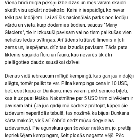
Vienā brīdī migla pēkšņi izbeidzas un mēs varam skaidri
skatīt visu apkārt notiekošo. Kalni ir iespaidīgi, ko nevar
teikt par ledājiem. Lai arī šis nacionālais parks nes ledāju
vārdu un vieta, kurp dodamies šodien, saucas “Many
Glaciers”, tie ir izkusuši pavisam vai no tiem palikušas vien
nelielas ledus svītriņas. Arī ūdens krātuvē līmenis ir ļoti
zems un, iespējams, drīz tas izzudīs pavisam. Tāds pats
liktenis sagaida floru un faunu, kas nevarēs tik ātri
pielāgoties daudz sausākai dzīvei.
Dienas vidū iebraucam mīlīgā kempingā, kas gan jau ir daļēji
slēgts, tomēr palikt te var. Pilna kempinga cena ir 10 USD,
bet, esot kopā ar Dunkanu, mēs varam pirkt seniora biļeti,
kas ir uz pusi lētāka. Nakstmītne par 5 USD trim cilvēkiem ir
pavisam labi. (Ja jūs gadījumā kādreiz prātojat, kāpēc šie
izdevumi neparādās tabulā, tas nozīmē, ka bijusi Dunkana
kārta maksāt, viņš arī šobrīd sedz mūsu degvielas
izdevumus). Pie ugunskura gan šovakar netiksim, jo, pretēji
iepriekšējam kempingam, šeit plosās negants vējš. Pēc