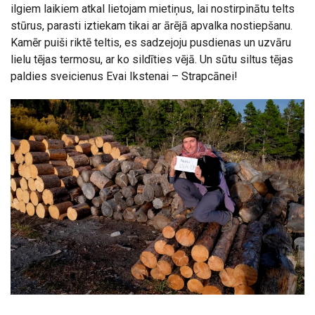
ilgiem laikiem atkal lietojam mietiņus, lai nostirpinātu telts
stūrus, parasti iztiekam tikai ar ārējā apvalka nostiepšanu.
Kamēr puiši riktē teltis, es sadzejoju pusdienas un uzvāru
lielu tējas termosu, ar ko sildīties vējā. Un sūtu siltus tējas
paldies sveicienus Evai Ikstenai – Strapcānei!