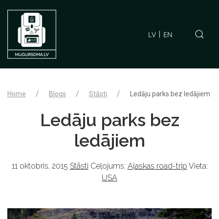
LV
EN
Home
Blogs
Stāsti
Ledāju parks bez ledājiem
Ledāju parks bez
ledājiem
11 oktobris, 2015
Stāsti
Ceļojums:
Aļaskas road-trip
Vieta:
USA