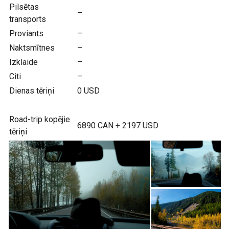
Pilsētas
–
transports
Proviants
–
Naktsmītnes
–
Izklaide
–
Citi
–
Dienas tēriņi
0 USD
Road-trip kopējie
6890 CAN + 2197 USD
tēriņi