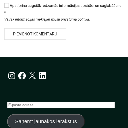
Apstiprinu augstāk redzamās informācijas apstrādi un saglabāšanu.
*
Vairāk informācijas meklējiet mūsu privātuma politikā.
Instagram
Facebook
X
LinkedIn
E-
pasta
adrese
Saņemt jaunākos ierakstus