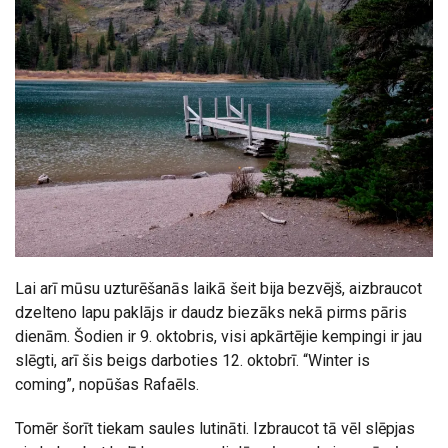
Lai arī mūsu uzturēšanās laikā šeit bija bezvējš, aizbraucot
dzelteno lapu paklājs ir daudz biezāks nekā pirms pāris
dienām. Šodien ir 9. oktobris, visi apkārtējie kempingi ir jau
slēgti, arī šis beigs darboties 12. oktobrī. “Winter is
coming”, nopūšas Rafaēls.
Tomēr šorīt tiekam saules lutināti. Izbraucot tā vēl slēpjas