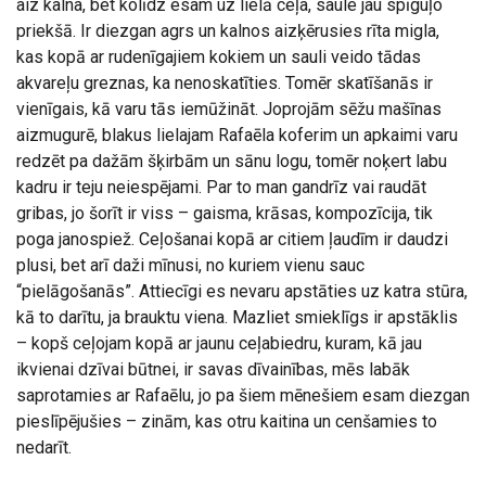
aiz kalna, bet kolīdz esam uz lielā ceļa, saule jau spīguļo
priekšā. Ir diezgan agrs un kalnos aizķērusies rīta migla,
kas kopā ar rudenīgajiem kokiem un sauli veido tādas
akvareļu greznas, ka nenoskatīties. Tomēr skatīšanās ir
vienīgais, kā varu tās iemūžināt. Joprojām sēžu mašīnas
aizmugurē, blakus lielajam Rafaēla koferim un apkaimi varu
redzēt pa dažām šķirbām un sānu logu, tomēr noķert labu
kadru ir teju neiespējami. Par to man gandrīz vai raudāt
gribas, jo šorīt ir viss – gaisma, krāsas, kompozīcija, tik
poga janospiež. Ceļošanai kopā ar citiem ļaudīm ir daudzi
plusi, bet arī daži mīnusi, no kuriem vienu sauc
“pielāgošanās”. Attiecīgi es nevaru apstāties uz katra stūra,
kā to darītu, ja brauktu viena. Mazliet smieklīgs ir apstāklis
– kopš ceļojam kopā ar jaunu ceļabiedru, kuram, kā jau
ikvienai dzīvai būtnei, ir savas dīvainības, mēs labāk
saprotamies ar Rafaēlu, jo pa šiem mēnešiem esam diezgan
pieslīpējušies – zinām, kas otru kaitina un cenšamies to
nedarīt.