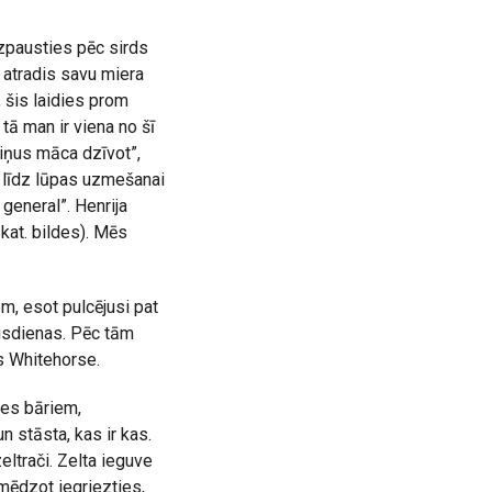
izpausties pēc sirds
 atradis savu miera
 šis laidies prom
tā man ir viena no šī
viņus māca dzīvot”,
t līdz lūpas uzmešanai
 general”. Henrija
kat. bildes). Mēs
em, esot pulcējusi pat
usdienas. Pēc tām
s Whitehorse.
nes bāriem,
n stāsta, kas ir kas.
ltrači. Zelta ieguve
mēdzot iegriezties,