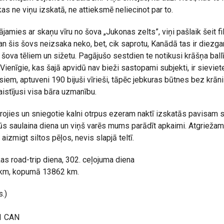
kas ne viņu izskatā, ne attieksmē neliecinot par to.
jamies ar skaņu vīru no šova „Jukonas zelts”, viņi pašlaik šeit fi
n šis šovs neizsaka neko, bet, cik saprotu, Kanādā tas ir diezgan
 šova tēliem un sižetu. Pagājušo sestdien te notikusi krāšņa ballī
 Vienīgie, kas šajā apvidū nav bieži sastopami subjekti, ir sievi
esiem, aptuveni 190 bijuši vīrieši, tāpēc jebkuras būtnes bez krā
aistījusi visa bāra uzmanību.
drojies un sniegotie kalni otrpus ezeram naktī izskatās pavisam 
 būs saulaina diena un viņš varēs mums parādīt apkaimi. Atgrieža
 aizmigt siltos pēļos, nevis slapjā teltī.
kas road-trip diena, 302. ceļojuma diena
 km, kopumā 13862 km.
.)
1 CAN