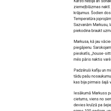
Karsti nebija arī šona
ziemeļblāzmas naktī. 
krājumus. Šodien dosi
Temperatūra joprojām 
Sazvanām Markusu, lai
piekodina braukt uzma
Markusa, kā jau vācie
piegājienu. Sarokojam
pieskatīs, „house-sitt
mēs pāris naktis varē
Padzēruši kafiju un mi
tādu pašu nosaukumu. 
kas bija pirmais šajā
Iesākumā Markuss parā
cietums, viens no se
devies kruīzā pa šejie
pirms 100 gadiem, un 