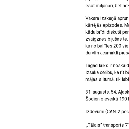
esot miljonāri, bet ne
Vakara izskaņā aprunā
kārtējās epizodes. Ma
kādu brīdi diskutē par
zvaigznes bijušas te.
ka no ballītes 200 vi
durvīm acumirklī pies
Tagad laiks ir noskai
izsaka cerību, ka rīt
mājas siltumā, tik labi
31. augusts, 54. Aļas
Šodien pieveikti 190
Izdevumi (CAN, 2 pers
„Tālais” transports
7