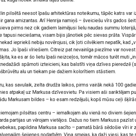
lin pilsētā neesot īpašu arhitektūras noteikumu, tāpēc katrs var 
ir gana amizantas. Arī Henrija namiņš – šveiciešu vīrs gados šeit
sieva pirms nez cik gadiem laimējusi lielu naudas summu loterijā,
e tapusi neciešama, visam bijis jānotiek pēc sievas prāta. Vispār 
kad iepriekš nebiju novērojusi, cik ļoti cilvēkiem nepatīk, kad „
āmas. Jo īpaši vīriešiem. Citreiz pat nevainīga piezīme var noves
ita, ka es ar šo lietu īpaši neizceļos, tomēr mācos turēt muti „in
nedažādi spārnoti izteicieni, kas balstīti viņa dzīves pieredzē (s
ašbrūvētu alu un tiekam pie dažiem kolorītiem stāstiem.
tru, kas savulaik, zelta drudža laikos, pirms vairāk nekā 100 gadi
mies atpakaļ uz Markusa dzīvesvietu. Pa visiem aši sariktējam p
rādu Markusam bildes – ko esam redzējuši, kopš mūsu ceļi šķīrā
iemojam pilsētas centru – iemalkojam alu vienā no diviem šejie
arda partijas un vērojam vietējos. Dažus no tiem Markuss pazīst u
ebekas, papildina Markusa sacīto – pamatā bārā sēdošie vīri ir ze
galvenajām šejienes nodarbēm. Viņa smejas, ka daži viesi, kas te 