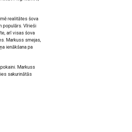
lmē realitātes šova
 populārs. Vīrieši
te, arī visas šova
etes. Markuss smejas,
niņa ienākšana pa
spokaini. Markuss
mies sakurinātās