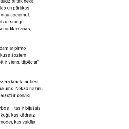
 daudz siltāk nekā
las un pārtikas
 viņu apciemot.
dzis sniegs.
ta nodiktēšanas,
odam ar pirmo
arkuss šoziem
 ir viens, tāpēc arī
zera krastā ar tieši
saukums. Nekad nezinu,
rasti ir senāki.
bos – tas ir bijušais
kuģi, kas kādreiz
 modei, kas valdīja