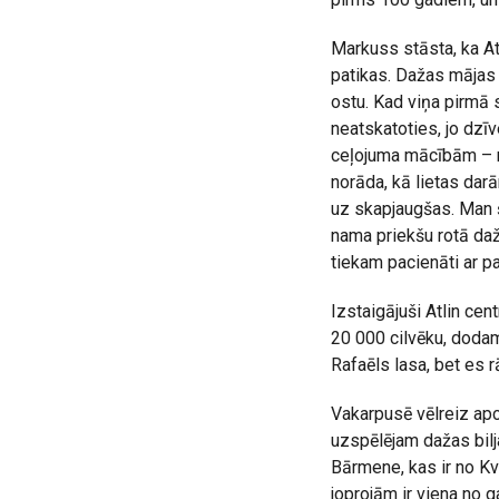
Markuss stāsta, ka At
patikas. Dažas mājas 
ostu. Kad viņa pirmā 
neatskatoties, jo dzīv
ceļojuma mācībām – ne
norāda, kā lietas dar
uz skapjaugšas. Man šķ
nama priekšu rotā daž
tiekam pacienāti ar p
Izstaigājuši Atlin cen
20 000 cilvēku, doda
Rafaēls lasa, bet es 
Vakarpusē vēlreiz apc
uzspēlējam dažas bilj
Bārmene, kas ir no Kv
joprojām ir viena no 