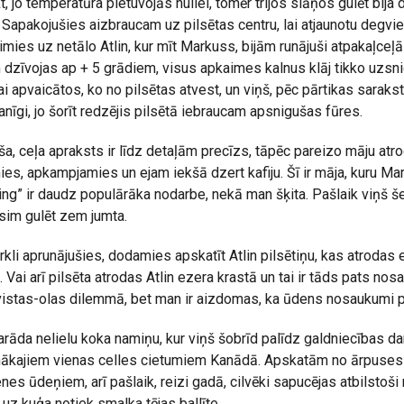
kt, jo temperatūra pietuvojās nullei, tomēr trijos slāņos gulēt bija
Sapakojušies aizbraucam uz pilsētas centru, lai atjaunotu degvie
mies uz netālo Atlin, kur mīt Markuss, bijām runājuši atpakaļceļā
dzīvojas ap + 5 grādiem, visus apkaimes kalnus klāj tikko uzsni
 apvaicātos, ko no pilsētas atvest, un viņš, pēc pārtikas saraks
nīgi, jo šorīt redzējis pilsētā iebraucam apsnigušas fūres.
ša, ceļa apraksts ir līdz detaļām precīzs, tāpēc pareizo māju atr
ies, apkampjamies un ejam iekšā dzert kafiju. Šī ir māja, kuru M
ing” ir daudz populārāka nodarbe, nekā man šķita. Pašlaik viņš šeit
sim gulēt zem jumta.
rkli aprunājušies, dodamies apskatīt Atlin pilsētiņu, kas atrodas e
Vai arī pilsēta atrodas Atlin ezera krastā un tai ir tāds pats no
 vistas-olas dilemmā, bet man ir aizdomas, ka ūdens nosaukumi pa
da nelielu koka namiņu, kur viņš šobrīd palīdz galdniecības dar
nākajiem vienas celles cietumiem Kanādā. Apskatām no ārpuses 
nes ūdeņiem, arī pašlaik, reizi gadā, cilvēki sapucējas atbilstoši
uz kuģa notiek smalka tējas ballīte.