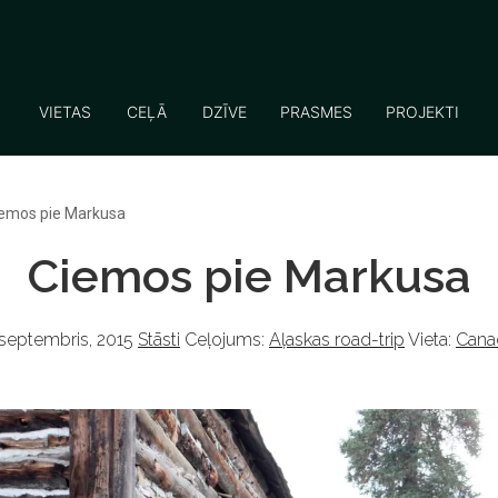
VIETAS
CEĻĀ
DZĪVE
PRASMES
PROJEKTI
emos pie Markusa
Ciemos pie Markusa
septembris, 2015
Stāsti
Ceļojums:
Aļaskas road-trip
Vieta:
Cana