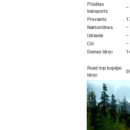
Pilsētas
–
transports
Proviants
1
Naktsmītnes
–
Izklaide
–
Citi
–
Dienas tēriņi
1
Road-trip kopējie
5
tēriņi