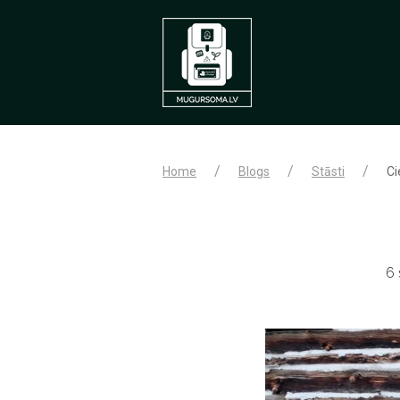
Home
Blogs
Stāsti
Ci
6 