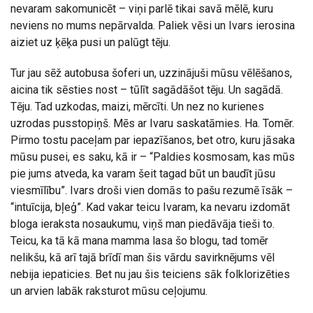
nevaram sakomunicēt – viņi parlē tikai savā mēlē, kuru
neviens no mums nepārvalda. Paliek vēsi un Ivars ierosina
aiziet uz ķēķa pusi un palūgt tēju.
Tur jau sēž autobusa šoferi un, uzzinājuši mūsu vēlēšanos,
aicina tik sēsties nost – tūlīt sagādāšot tēju. Un sagādā.
Tēju. Tad uzkodas, maizi, mērcīti. Un nez no kurienes
uzrodas pusstopiņš. Mēs ar Ivaru saskatāmies. Ha. Tomēr.
Pirmo tostu paceļam par iepazīšanos, bet otro, kuru jāsaka
mūsu pusei, es saku, kā ir – “Paldies kosmosam, kas mūs
pie jums atveda, ka varam šeit tagad būt un baudīt jūsu
viesmīlību”. Ivars droši vien domās to pašu rezumē īsāk –
“intuīcija, bļeģ”. Kad vakar teicu Ivaram, ka nevaru izdomāt
bloga ieraksta nosaukumu, viņš man piedāvāja tieši to.
Teicu, ka tā kā mana mamma lasa šo blogu, tad tomēr
nelikšu, kā arī tajā brīdī man šis vārdu savirknējums vēl
nebija iepaticies. Bet nu jau šis teiciens sāk folklorizēties
un arvien labāk raksturot mūsu ceļojumu.