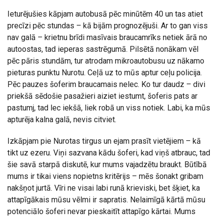
Ieturējušies kāpjam autobusā pēc minūtēm 40 un tas atiet
precīzi pēc stundas – kā bijām prognozējuši. Ar to gan viss
nav galā – krietnu brīdi masīvais braucamrīks netiek ārā no
autoostas, tad ieperas sastrēgumā. Pilsētā nonākam vēl
pēc pāris stundām, tur atrodam mikroautobusu uz nākamo
pieturas punktu Nurotu. Ceļā uz to mūs aptur ceļu policija.
Pēc pauzes šoferim braucamais nelec. Ko tur daudz – divi
priekšā sēdošie pasažieri aiziet iestumt, šoferis pats ar
pastumj, tad lec iekšā, liek robā un viss notiek. Labi, ka mūs
apturēja kalna galā, nevis citviet.
Izkāpjam pie Nurotas tirgus un ejam prasīt vietējiem – kā
tikt uz ezeru. Viņi sazvana kādu šoferi, kad viņš atbrauc, tad
šie savā starpā diskutē, kur mums vajadzētu braukt. Būtībā
mums ir tikai viens nopietns kritērijs – mēs šonakt gribam
nakšņot jurtā. Vīri ne visai labi runā krieviski, bet šķiet, ka
attapīgākais mūsu vēlmi ir sapratis. Nelaimīgā kārtā mūsu
potenciālo šoferi nevar pieskaitīt attapīgo kārtai. Mums