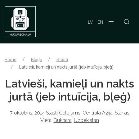
LV
EN
Home
Blogs
Stāsti
Latvieši, kamieļi un nakts jurtā (jeb intuīcija, bļeģ)
Latvieši, kamieļi un nakts
jurtā (jeb intuīcija, bļeģ)
7 oktobris, 2014
Stāsti
Ceļojums:
Centrālā Āzija: Stānas
Vieta:
Bukhara
,
Uzbekistan