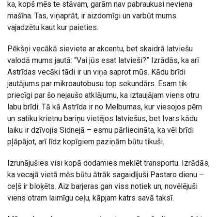
ka, kopš mēs te stāvam, garām nav pabraukusi neviena
mašīna. Tas, viņaprāt, ir aizdomīgi un varbūt mums
vajadzētu kaut kur paieties.
Pēkšņi vecākā sieviete ar akcentu, bet skaidrā latviešu
valodā mums jautā: “Vai jūs esat latvieši?” Izrādās, ka arī
Astrīdas vecāki tādi ir un viņa saprot mūs. Kādu brīdi
jautājums par mikroautobusu top sekundārs. Esam tik
priecīgi par šo nejaušo atklājumu, ka iztaujājam viens otru
labu brīdi. Tā kā Astrīda ir no Melburnas, kur viesojos pērn
un satiku krietnu bariņu vietējos latviešus, bet Ivars kādu
laiku ir dzīvojis Sidnejā – esmu pārliecināta, ka vēl brīdi
pļāpājot, arī līdz kopīgiem paziņām būtu tikuši.
Izrunājušies visi kopā dodamies meklēt transportu. Izrādās,
ka vecajā vietā mēs būtu ātrāk sagaidījuši Pastaro dienu –
ceļš ir bloķēts. Aiz barjeras gan viss notiek un, novēlējuši
viens otram laimīgu ceļu, kāpjam katrs savā taksī.