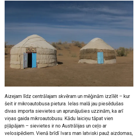
Aizejam līdz centrālajam skvēram un mēģinām izzīlēt – kur
šeit ir mikroautobusa pietura. Ielas malā jau piesēdušas
divas importa sievietes un aprunājušies uzzinām, ka arī
viņas gaida mikroautobusu. Kādu laiciņu tāpat vien
pļāpājam – sievietes ir no Austrālijas un ceļo ar
velosipēdiem. Vienā brīdī Ivars man latviski pauž aizdomas,