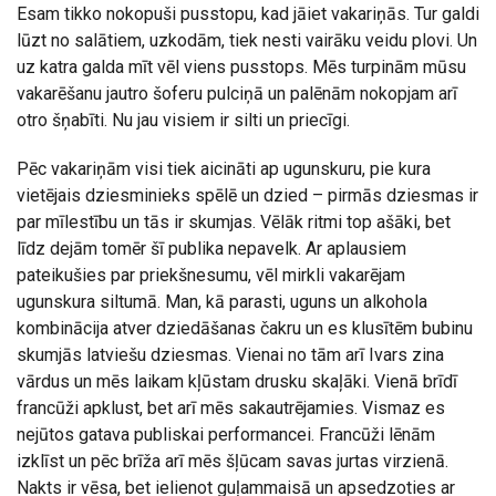
Esam tikko nokopuši pusstopu, kad jāiet vakariņās. Tur galdi
lūzt no salātiem, uzkodām, tiek nesti vairāku veidu plovi. Un
uz katra galda mīt vēl viens pusstops. Mēs turpinām mūsu
vakarēšanu jautro šoferu pulciņā un palēnām nokopjam arī
otro šņabīti. Nu jau visiem ir silti un priecīgi.
Pēc vakariņām visi tiek aicināti ap ugunskuru, pie kura
vietējais dziesminieks spēlē un dzied – pirmās dziesmas ir
par mīlestību un tās ir skumjas. Vēlāk ritmi top ašāki, bet
līdz dejām tomēr šī publika nepavelk. Ar aplausiem
pateikušies par priekšnesumu, vēl mirkli vakarējam
ugunskura siltumā. Man, kā parasti, uguns un alkohola
kombinācija atver dziedāšanas čakru un es klusītēm bubinu
skumjās latviešu dziesmas. Vienai no tām arī Ivars zina
vārdus un mēs laikam kļūstam drusku skaļāki. Vienā brīdī
francūži apklust, bet arī mēs sakautrējamies. Vismaz es
nejūtos gatava publiskai performancei. Francūži lēnām
izklīst un pēc brīža arī mēs šļūcam savas jurtas virzienā.
Nakts ir vēsa, bet ielienot guļammaisā un apsedzoties ar