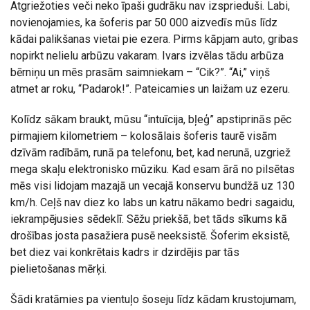
Atgriežoties veči neko īpaši gudrāku nav izsprieduši. Labi,
novienojamies, ka šoferis par 50 000 aizvedīs mūs līdz
kādai palikšanas vietai pie ezera. Pirms kāpjam auto, gribas
nopirkt nelielu arbūzu vakaram. Ivars izvēlas tādu arbūza
bērniņu un mēs prasām saimniekam – “Cik?”. “Ai,” viņš
atmet ar roku, “Padarok!”. Pateicamies un laižam uz ezeru.
Kolīdz sākam braukt, mūsu “intuīcija, bļeģ” apstiprinās pēc
pirmajiem kilometriem – kolosālais šoferis taurē visām
dzīvām radībām, runā pa telefonu, bet, kad nerunā, uzgriež
mega skaļu elektronisko mūziku. Kad esam ārā no pilsētas
mēs visi lidojam mazajā un vecajā konservu bundžā uz 130
km/h. Ceļš nav diez ko labs un katru nākamo bedri sagaidu,
iekrampējusies sēdeklī. Sēžu priekšā, bet tāds sīkums kā
drošības josta pasažiera pusē neeksistē. Šoferim eksistē,
bet diez vai konkrētais kadrs ir dzirdējis par tās
pielietošanas mērķi.
Šādi kratāmies pa vientuļo šoseju līdz kādam krustojumam,