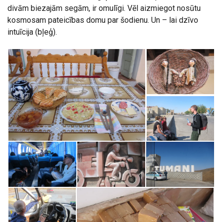
divām biezajām segām, ir omulīgi. Vēl aizmiegot nosūtu
kosmosam pateicības domu par šodienu. Un – lai dzīvo
intuīcija (bļeģ).