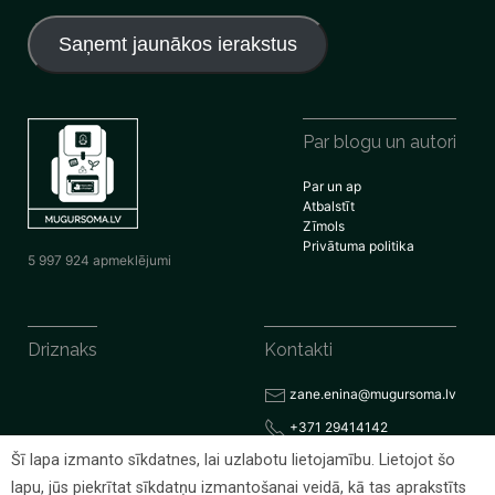
pasta
adrese
Saņemt jaunākos ierakstus
Par blogu un autori
Par un ap
Atbalstīt
Zīmols
Privātuma politika
5 997 924 apmeklējumi
Driznaks
Kontakti
zane.enina@mugursoma.lv
+371 29414142
Šī lapa izmanto sīkdatnes, lai uzlabotu lietojamību. Lietojot šo
lapu, jūs piekrītat sīkdatņu izmantošanai veidā, kā tas aprakstīts