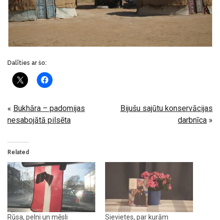
Dalīties ar šo:
«
Bukhāra – padomijas
Bijušu sajūtu konservācijas
nesabojātā pilsēta
darbnīca
»
Related
Rūsa, pelni un mēsli
Sievietes, par kurām