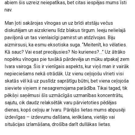
abiem šis uzreiz neiepatīkas, bet citas iespējas mums īsti
nav.
Man ļoti sakārojas vīnogas un uz brīdi atstāju večus
diskutējam un aizskrienu līdz blakus tirgum. Ieeju nelielajā
paviljonā un tas vienlaicīgi pamirst un atdzīvojas. Biju
aizmirsusi, ka esmu eksotiska suga. “Meitenīt, ko vēlaties.
Kā sauc? Vai esat precējusies? No kurienes?…” Uz ātrāko
nopērku vīnogas pie tuvākā pārdevēja un mūku atpakaļ zem
Ivara vairoga. Šis ir vienīgais aspekts, kur viņš man ir vairāk
nepieciešams nekā otrādāk. Uz vienu ceļojošu vīrieti visi
skatās vēl kā uz puslīdz saprātīgu būtni, bet viena ceļojoša
sieviete viņiem ir nesagremojama parādība. Tikai tagad, tik
pēkšņi saņēmusi šīs uzmācīgās uzmanības koncentrātu,
sajutu, cik daudz relaksētāk varu pārvietoties pēdējas
dienas, kopš ceļoju ar Ivaru. Pārējās lietas mums abpusēji
izdevīgas – izdevumu dalīšana, ierēkšana, vietējo vai
situācijas izlamāšana, drošība darīt dullākas lietas.