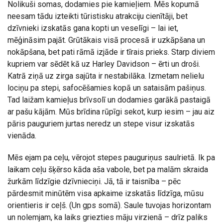
Nolikuši somas, dodamies pie kamieļiem. Mēs kopumā
neesam tādu izteikti tūristisku atrakciju cienītāji, bet
dzīvnieki izskatās gana kopti un veselīgi – lai iet,
mēģināsim pajāt. Grūtākais visā procesā ir uzkāpšana un
nokāpšana, bet pati rāmā izjāde ir tīrais prieks. Starp diviem
kupriem var sēdēt kā uz Harley Davidson – ērti un droši.
Katrā ziņā uz zirga sajūta ir nestabilāka. Izmetam nelielu
lociņu pa stepi, safocēšamies kopā un sataisām pašiņus.
Tad laižam kamieļus brīvsolī un dodamies garākā pastaigā
ar pašu kājām. Mūs brīdina rūpīgi sekot, kurp iesim – jau aiz
pāris pauguriem jurtas neredz un stepe visur izskatās
vienāda.
Mēs ejam pa ceļu, vērojot stepes pauguriņus saulrietā. Ik pa
laikam ceļu šķērso kāda aša vabole, bet pa malām skraida
žurkām līdzīgie dzīvnieciņi. Jā, tā ir taisnība – pēc
pārdesmit minūtēm visa apkaime izskatās līdzīga, mūsu
orientieris ir ceļš. (Un gps somā). Saule tuvojas horizontam
un nolemjam, ka laiks griezties māju virzienā – drīz paliks