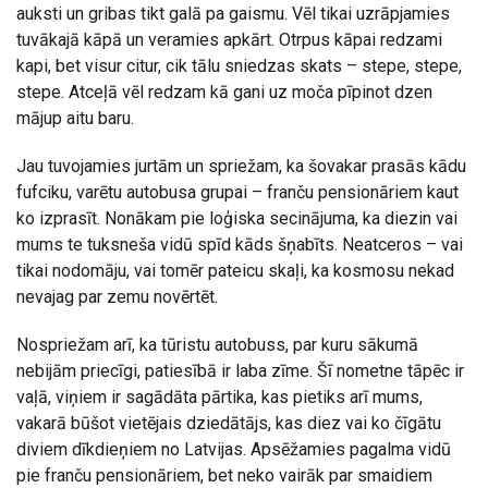
auksti un gribas tikt galā pa gaismu. Vēl tikai uzrāpjamies
tuvākajā kāpā un veramies apkārt. Otrpus kāpai redzami
kapi, bet visur citur, cik tālu sniedzas skats – stepe, stepe,
stepe. Atceļā vēl redzam kā gani uz moča pīpinot dzen
mājup aitu baru.
Jau tuvojamies jurtām un spriežam, ka šovakar prasās kādu
fufciku, varētu autobusa grupai – franču pensionāriem kaut
ko izprasīt. Nonākam pie loģiska secinājuma, ka diezin vai
mums te tuksneša vidū spīd kāds šņabīts. Neatceros – vai
tikai nodomāju, vai tomēr pateicu skaļi, ka kosmosu nekad
nevajag par zemu novērtēt.
Nospriežam arī, ka tūristu autobuss, par kuru sākumā
nebijām priecīgi, patiesībā ir laba zīme. Šī nometne tāpēc ir
vaļā, viņiem ir sagādāta pārtika, kas pietiks arī mums,
vakarā būšot vietējais dziedātājs, kas diez vai ko čīgātu
diviem dīkdieņiem no Latvijas. Apsēžamies pagalma vidū
pie franču pensionāriem, bet neko vairāk par smaidiem