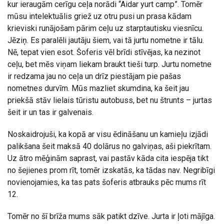
kur ieraugām cerīgu ceļa norādi “Aidar yurt camp”. Tomēr
mūsu intelektuālis griež uz otru pusi un prasa kādam
krieviski runājošam pārim ceļu uz starptautisku viesnīcu.
Jēziņ. Es paralēli jautāju šiem, vai tā jurtu nometne ir tālu.
Nē, tepat vien esot. Šoferis vēl brīdi stīvējas, ka nezinot
ceļu, bet mēs viņam liekam braukt tieši turp. Jurtu nometne
ir redzama jau no ceļa un drīz piestājam pie pašas
nometnes durvīm. Mūs mazliet skumdina, ka šeit jau
priekšā stāv lielais tūristu autobuss, bet nu štrunts – jurtas
šeit ir un tas ir galvenais.
Noskaidrojuši, ka kopā ar visu ēdināšanu un kamieļu izjādi
palikšana šeit maksā 40 dolārus no galviņas, aši piekrītam.
Uz ātro mēģinām saprast, vai pastāv kāda cita iespēja tikt
no šejienes prom rīt, tomēr izskatās, ka tādas nav. Negribīgi
novienojamies, ka tas pats šoferis atbrauks pēc mums rīt
12.
Tomēr no šī brīža mums sāk patikt dzīve. Jurta ir ļoti mājīga.