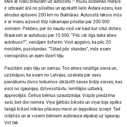
Mēs ar Ivaru braucam uz autoostu – mūsu šodienas mērķis
ir izbraukt ārā no pilsētas un apskatīt lielo Aidara ezeru, kas
atrodas aptuveni 200 km no Bukhāras. Autoostā taksis mūs
ir ar mieru aizvest līdz nākamajai pilsētai par 200 000
somiem. Paldies, par šo naudu viņš var kaut kur citur doties.
Brauksim ar autobusu par 15 000. “Pēc cik ilga laika aties
autobuss?”, vaicājam šoferim. Viņš apgalvo, ka pēc 20
minūtēm, pusstundas. “Tātad pēc stundas”, mēs esam
vienisprātis un ejam dzert tēju.
Pasūtām zaļo tēju un samsu. Tos atnes runātīga sieva un,
uzzinājusi, ka esam no Latvijas, uzskata par savu
pienākumu divos teikumos izklāstīt savas brāļa sievas, kas
esot no Igaunijas, dzīvesstāstu. Iemīlējās uzbekā,
apprecējās. Četrus bērnus uzaudzināja. Vispār piedzima
seši, bet divi nomira. Viņa ģērbās biksēs un viņai bija spēks
lielajā krāsnī mīklas plāceņu mest un ļepjoškas izcept. Tad
izšķīrās un ar visiem bērniem aizbrauca atpakaļ uz Igauniju.
Vot tak.