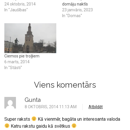
24 oktobris, 2014
domāju naktīs
In "Jaušības"
23 janvāris, 2023
In "Domas"
Ciemos pie troļļiem
6 marts, 2014
In "Stāsti"
Viens komentārs
Gunta
8 OKTOBRIS, 2014 11:13 AM
Atbildēt
Super raksts
Kā vienmēr, bagāta un interesanta valoda
Katru rakstu gaidu kā svētkus