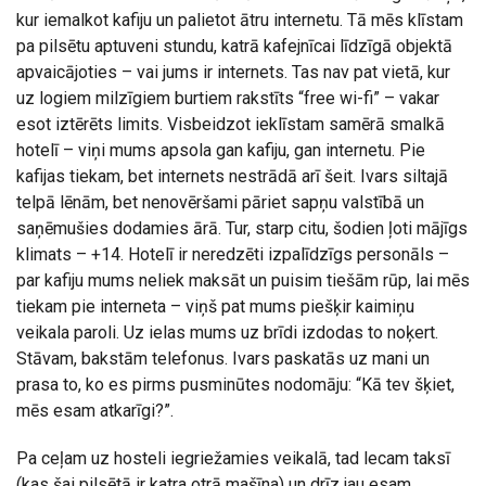
kur iemalkot kafiju un palietot ātru internetu. Tā mēs klīstam
pa pilsētu aptuveni stundu, katrā kafejnīcai līdzīgā objektā
apvaicājoties – vai jums ir internets. Tas nav pat vietā, kur
uz logiem milzīgiem burtiem rakstīts “free wi-fi” – vakar
esot iztērēts limits. Visbeidzot ieklīstam samērā smalkā
hotelī – viņi mums apsola gan kafiju, gan internetu. Pie
kafijas tiekam, bet internets nestrādā arī šeit. Ivars siltajā
telpā lēnām, bet nenovēršami pāriet sapņu valstībā un
saņēmušies dodamies ārā. Tur, starp citu, šodien ļoti mājīgs
klimats – +14. Hotelī ir neredzēti izpalīdzīgs personāls –
par kafiju mums neliek maksāt un puisim tiešām rūp, lai mēs
tiekam pie interneta – viņš pat mums piešķir kaimiņu
veikala paroli. Uz ielas mums uz brīdi izdodas to noķert.
Stāvam, bakstām telefonus. Ivars paskatās uz mani un
prasa to, ko es pirms pusminūtes nodomāju: “Kā tev šķiet,
mēs esam atkarīgi?”.
Pa ceļam uz hosteli iegriežamies veikalā, tad lecam taksī
(kas šai pilsētā ir katra otrā mašīna) un drīz jau esam