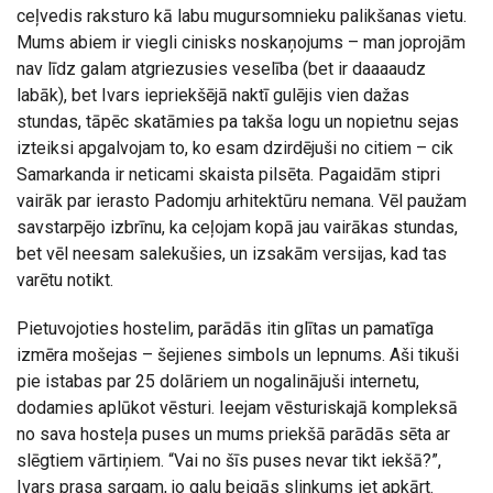
ceļvedis raksturo kā labu mugursomnieku palikšanas vietu.
Mums abiem ir viegli cinisks noskaņojums – man joprojām
nav līdz galam atgriezusies veselība (bet ir daaaaudz
labāk), bet Ivars iepriekšējā naktī gulējis vien dažas
stundas, tāpēc skatāmies pa takša logu un nopietnu sejas
izteiksi apgalvojam to, ko esam dzirdējuši no citiem – cik
Samarkanda ir neticami skaista pilsēta. Pagaidām stipri
vairāk par ierasto Padomju arhitektūru nemana. Vēl paužam
savstarpējo izbrīnu, ka ceļojam kopā jau vairākas stundas,
bet vēl neesam salekušies, un izsakām versijas, kad tas
varētu notikt.
Pietuvojoties hostelim, parādās itin glītas un pamatīga
izmēra mošejas – šejienes simbols un lepnums. Aši tikuši
pie istabas par 25 dolāriem un nogalinājuši internetu,
dodamies aplūkot vēsturi. Ieejam vēsturiskajā kompleksā
no sava hosteļa puses un mums priekšā parādās sēta ar
slēgtiem vārtiņiem. “Vai no šīs puses nevar tikt iekšā?”,
Ivars prasa sargam, jo galu beigās slinkums iet apkārt.