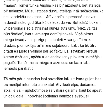
“mājās”. Tomēr tur kā Anglijā, kas bij’ aizslēgta, bet atslēga
bij’ nolauzta. Mūsu istabas durvju atslēga ir tā sačakarēta, ka
ne uz priekšu, ne atpakaļ. Arī viesnīcas personāls nevar
izdomāt neko gudrāku, kā uzlauzt durvis. Bet iekšā tiekam
un personāls sola atrisināt durvju jautājumu. “Nez, vai tas
būs šodien”, Ivars iemiegot domīgi novelk. Viņš pirms
miega ierauj vienu pretgripas tableti – var gadīties, ka
drudzis piemeklējis arī manu ceļabiedru. Labi, ka tik ātri,
citādi es justos vainīga par šo faktu. Es, savukārt, ierauju
karsto dzērienu, apēdu trieciendevu ar ķiplokiem un mēģinu
pagulēt. Tomēr mans miegs ir aizmucis un tas ir labs
iemesls parakstīt.
Tā mēs pāris stundas labi pavadām laiku – Ivars guļot, bet
es medījot internetu un rakstot. Atvilkuši elpu, dodamies
atkal ielās – aplūkot mošejas vakara gaismā, kaut ko apēst
un galu galā – nosvinēt šodienas daudzos svētkus!