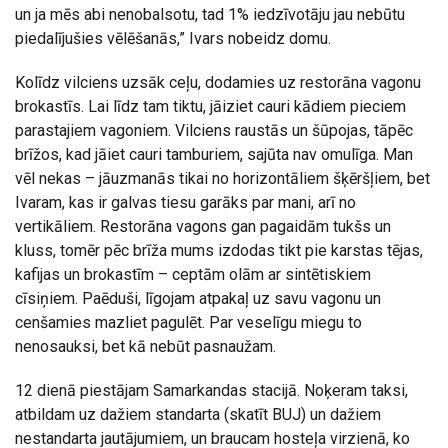
un ja mēs abi nenobalsotu, tad 1% iedzīvotāju jau nebūtu
piedalījušies vēlēšanās,” Ivars nobeidz domu.
Kolīdz vilciens uzsāk ceļu, dodamies uz restorāna vagonu
brokastīs. Lai līdz tam tiktu, jāiziet cauri kādiem pieciem
parastajiem vagoniem. Vilciens raustās un šūpojas, tāpēc
brīžos, kad jāiet cauri tamburiem, sajūta nav omulīga. Man
vēl nekas – jāuzmanās tikai no horizontāliem šķēršļiem, bet
Ivaram, kas ir galvas tiesu garāks par mani, arī no
vertikāliem. Restorāna vagons gan pagaidām tukšs un
kluss, tomēr pēc brīža mums izdodas tikt pie karstas tējas,
kafijas un brokastīm – ceptām olām ar sintētiskiem
cīsiņiem. Paēduši, līgojam atpakaļ uz savu vagonu un
cenšamies mazliet pagulēt. Par veselīgu miegu to
nenosauksi, bet kā nebūt pasnaužam.
12 dienā piestājam Samarkandas stacijā. Noķeram taksi,
atbildam uz dažiem standarta (skatīt BUJ) un dažiem
nestandarta jautājumiem, un braucam hosteļa virzienā, ko