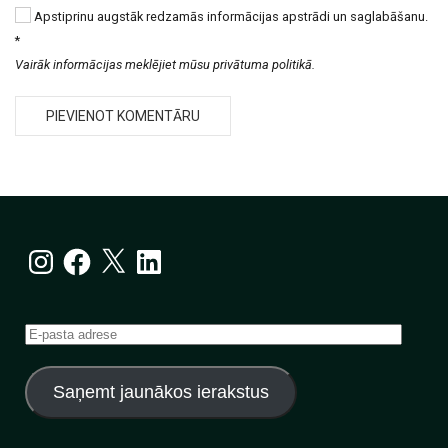
Apstiprinu augstāk redzamās informācijas apstrādi un saglabāšanu.
*
Vairāk informācijas meklējiet mūsu privātuma politikā.
Instagram
Facebook
X
LinkedIn
E-
pasta
adrese
Saņemt jaunākos ierakstus