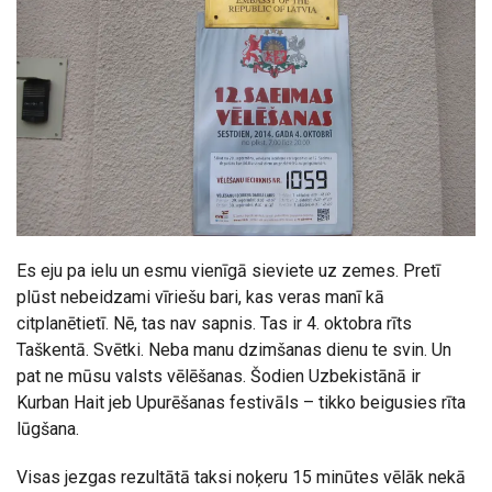
Es eju pa ielu un esmu vienīgā sieviete uz zemes. Pretī
plūst nebeidzami vīriešu bari, kas veras manī kā
citplanētietī. Nē, tas nav sapnis. Tas ir 4. oktobra rīts
Taškentā. Svētki. Neba manu dzimšanas dienu te svin. Un
pat ne mūsu valsts vēlēšanas. Šodien Uzbekistānā ir
Kurban Hait jeb Upurēšanas festivāls – tikko beigusies rīta
lūgšana.
Visas jezgas rezultātā taksi noķeru 15 minūtes vēlāk nekā