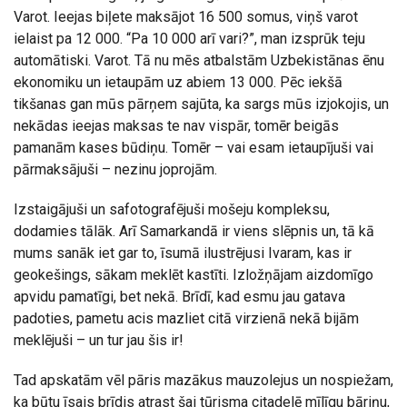
Varot. Ieejas biļete maksājot 16 500 somus, viņš varot
ielaist pa 12 000. “Pa 10 000 arī vari?”, man izsprūk teju
automātiski. Varot. Tā nu mēs atbalstām Uzbekistānas ēnu
ekonomiku un ietaupām uz abiem 13 000. Pēc iekšā
tikšanas gan mūs pārņem sajūta, ka sargs mūs izjokojis, un
nekādas ieejas maksas te nav vispār, tomēr beigās
pamanām kases būdiņu. Tomēr – vai esam ietaupījuši vai
pārmaksājuši – nezinu joprojām.
Izstaigājuši un safotografējuši mošeju kompleksu,
dodamies tālāk. Arī Samarkandā ir viens slēpnis un, tā kā
mums sanāk iet gar to, īsumā ilustrējusi Ivaram, kas ir
geokešings, sākam meklēt kastīti. Izložņājam aizdomīgo
apvidu pamatīgi, bet nekā. Brīdī, kad esmu jau gatava
padoties, pametu acis mazliet citā virzienā nekā bijām
meklējuši – un tur jau šis ir!
Tad apskatām vēl pāris mazākus mauzolejus un nospiežam,
ka būtu īsais brīdis atrast šai tūrisma citadelē mīlīgu bāriņu,