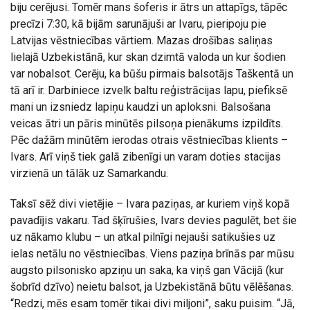
biju cerējusi. Tomēr mans šoferis ir ātrs un attapīgs, tāpēc
precīzi 7:30, kā bijām sarunājuši ar Ivaru, pieripoju pie
Latvijas vēstniecības vārtiem. Mazas drošības saliņas
lielajā Uzbekistānā, kur skan dzimtā valoda un kur šodien
var nobalsot. Cerēju, ka būšu pirmais balsotājs Taškentā un
tā arī ir. Darbiniece izvelk baltu reģistrācijas lapu, piefiksē
mani un izsniedz lapiņu kaudzi un aploksni. Balsošana
veicas ātri un pāris minūtēs pilsoņa pienākums izpildīts.
Pēc dažām minūtēm ierodas otrais vēstniecības klients –
Ivars. Arī viņš tiek galā zibenīgi un varam doties stacijas
virzienā un tālāk uz Samarkandu.
Taksī sēž divi vietējie – Ivara paziņas, ar kuriem viņš kopā
pavadījis vakaru. Tad šķīrušies, Ivars devies pagulēt, bet šie
uz nākamo klubu – un atkal pilnīgi nejauši satikušies uz
ielas netālu no vēstniecības. Viens paziņa brīnās par mūsu
augsto pilsonisko apziņu un saka, ka viņš gan Vācijā (kur
šobrīd dzīvo) neietu balsot, ja Uzbekistānā būtu vēlēšanas.
“Redzi, mēs esam tomēr tikai divi miljoni”, saku puisim. “Jā,