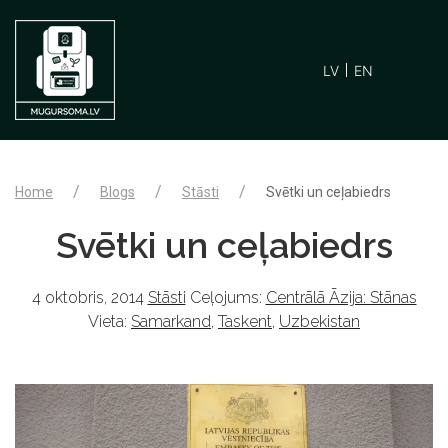
LV
EN
Home
Blogs
Stāsti
Svētki un ceļabiedrs
Svētki un ceļabiedrs
4 oktobris, 2014
Stāsti
Ceļojums:
Centrālā Āzija: Stānas
Vieta:
Samarkand
,
Taskent
,
Uzbekistan