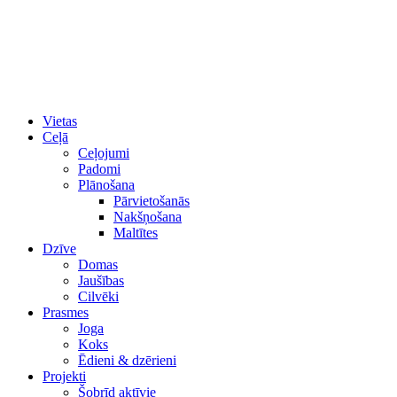
Vietas
Ceļā
Ceļojumi
Padomi
Plānošana
Pārvietošanās
Nakšņošana
Maltītes
Dzīve
Domas
Jaušības
Cilvēki
Prasmes
Joga
Koks
Ēdieni & dzērieni
Projekti
Šobrīd aktīvie