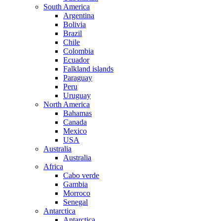
South America
Argentina
Bolivia
Brazil
Chile
Colombia
Ecuador
Falkland islands
Paraguay
Peru
Uruguay
North America
Bahamas
Canada
Mexico
USA
Australia
Australia
Africa
Cabo verde
Gambia
Morroco
Senegal
Antarctica
Antarctica