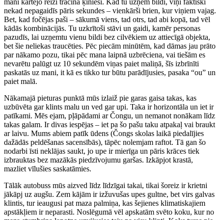
mani kārtējo reizi tracina ķīnieši. Kad tu uzņem bildi, viņi faktiski
nekad nepagaidīs pāris sekundes – vienkārši brien, kur viņiem vajag.
Bet, kad fočējas paši – sākumā viens, tad otrs, tad abi kopā, tad vēl
kādās kombinācijās. Tu uzkrītoši stāvi un gaidi, kamēr personas
pazudīs, lai uzņemtu vienu bildi bez cilvēkiem uz attiecīgā objekta,
bet šie neliekas traucēties. Pēc piecām minūtēm, kad dāmas jau prāto
par nākamo pozu, tikai pēc mana laipnā uzbrēciena, vai tiešām es
nevarētu palūgt uz 10 sekundēm viņas paiet maliņā, šīs izbrīnīti
paskatās uz mani, it kā es tikko tur būtu parādījusies, pasaka “ou” un
paiet malā.
Nākamajā pieturas punktā mūs izlaiž pie garas gaisa takas, kas
uzbūvēta gar klints malu un ved gar upi. Taka ir horizontāla un iet ir
patīkami. Mēs ejam, pļāpādami ar Čongu, un nemanot nonākam līdz
takas galam. Ir divas iespējas – iet pa šo pašu taku atpakaļ vai braukt
ar laivu. Mums abiem patīk ūdens (Čongs skolas laikā piedalījies
dažādās peldēšanas sacensībās), tāpēc nolemjam raftot. Tā gan šo
nodarbi īsti neklājas saukt, jo upe ir mierīga un pāris krāces tiek
izbrauktas bez mazākās piedzīvojumu garšas. Izkāpjot krastā,
mazliet vīlušies saskatāmies.
Tālāk autobuss mūs aizved līdz līdzīgai takai, tikai šoreiz ir krietni
jākāpj uz augšu. Zem kājām ir izžuvušas upes gultne, bet virs galvas
klintis, tur ieaugusi pat maza palmiņa, kas šejienes klimatiskajiem
apstākļiem ir neparasti. Noslēgumā vēl apskatām svēto koku, kur no