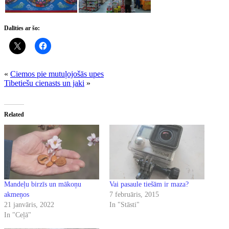
Dalīties ar šo:
«
Ciemos pie mutuļojošās upes
Tibetiešu cienasts un jaki
»
Related
Mandeļu birzīs un mākoņu
Vai pasaule tiešām ir maza?
akmeņos
7 februāris, 2015
21 janvāris, 2022
In "Stāsti"
In "Ceļā"