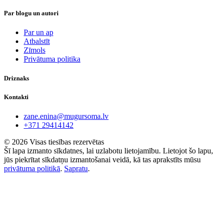
Par blogu un autori
Par un ap
Atbalstīt
Zīmols
Privātuma politika
Driznaks
Kontakti
zane.enina@mugursoma.lv
+371 29414142
© 2026 Visas tiesības rezervētas
Šī lapa izmanto sīkdatnes, lai uzlabotu lietojamību. Lietojot šo lapu,
jūs piekrītat sīkdatņu izmantošanai veidā, kā tas aprakstīts mūsu
privātuma politikā
.
Sapratu
.