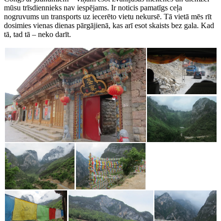
mūsu trīsdiennieks nav iespējams. Ir noticis pamatīgs ceļa
nogruvums un transports uz iecerēto vietu nekursē. Tā vietā mēs rīt
dosimies vienas dienas pārgājienā, kas arī esot skaists bez gala. Kad
tā, tad tā – neko darīt.