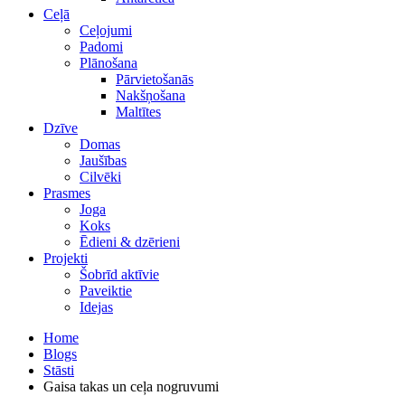
Ceļā
Ceļojumi
Padomi
Plānošana
Pārvietošanās
Nakšņošana
Maltītes
Dzīve
Domas
Jaušības
Cilvēki
Prasmes
Joga
Koks
Ēdieni & dzērieni
Projekti
Šobrīd aktīvie
Paveiktie
Idejas
Home
Blogs
Stāsti
Gaisa takas un ceļa nogruvumi