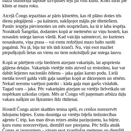
maza stumbriņa lapotne uzvijusies teju pa visu klinti. Koks turas pie
klints ar mazu roku.
Atceļā Čongs iepazīstas ar pāris ķīnietēm, kas rīt plāno doties trīs
dienu pārgājienā – pa kalniem, nakšņojot mājās pie tibetiešiem.
Pastāv iespēja pievienoties un mēs nospriežam, ka tā ir laba iespēja.
Nonākuši Šangrilai, dodamies kopā ar meitenēm uz viņu hosteli, kas
nosaukts sniega lauvas vārdā. Kad vaicāju saimniecei, no kurienes
nosaukums, viņa prasa – vai esmu redzējusi mazo balto sunīti
pagalmā. Nu jā, bija tur trīs tādi kranči. Nu, viņi esot mazliet
piepušķojuši lietas un vienu no tiem nokristījuši par sniega lauvu.
Kopā ar pārējiem ceļa biedriem aizejam vakariņās, lai apspriestu
gājiena detaļas. Vakariņās vietējie mūs aizved uz restorānu, kur var
dabūt šejienes nacionālo ēdienu – jaka gaļas karsto podu. Lielā
metāla toverī galda vidū gaļa sautējas kopā ar dārzeņiem un sēnēm.
Nekad neesmu varējusi pateikt – kāda gaļa man garšo vislabāk.
Tagad varu – jaka. Pēc vakariņām aizejam uz vietējo lielveikalu un
nopērkam uzkodas ceļam. Mēs ar Čongu vēl paņemam arbūza daļu
vakara našķim un šķiramies līdz rītdienai.
Hostelī Čongs aiziet skatīties tenisa spēli, es cenšos norezervēt
lidojumu biļetes. Esmu dusmīga uz vietējo biļešu tirdzniecības
aģentu C trip, kas man divas reizes atsūta paziņojumu, ka biļete,
kuru esmu norezervējusi, diemžēl nav pieejama. Pēc brīža atnāk
Čongs ar jaunumiem – viņam esot zvanījušas meitenes un diemžēl