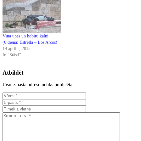
Vīna upes un hobitu kalni
(6.diena: Estrella – Los Arcos)
19 aprīlis, 2013
In "Stāsti"
Atbildēt
Jūsu e-pasta adrese netiks publicēta.