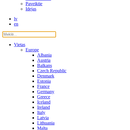
Paveiktie
Idejas
lv
en
Vietas
Europe
Albania
Austria
Balkans
Czech Republic
Denmark
Estonia
France
Germany
Greece
Iceland
Ireland
Italy
Latvia
Lithuania
Malta