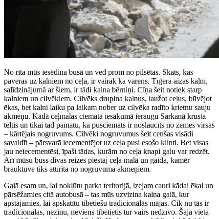
No rīta mūs iesēdina busā un ved prom no pilsētas. Skats, kas
paveras uz kalniem no ceļa, ir vairāk kā varens. Tīģera aizas kalni,
salīdzinājumā ar šiem, ir tādi kalna bērniņi. Cīņa šeit notiek starp
kalniem un cilvēkiem. Cilvēks drupina kalnus, laužot ceļus, būvējot
ēkas, bet kalni laiku pa laikam nober uz cilvēka radīto krietnu sauju
akmeņu. Kādā ceļmalas ciematā iesākumā ieraugu Sarkanā krusta
teltis un tikai tad pamatu, ka pusciemats ir noslaucīts no zemes virsas
– kārtējais nogruvums. Cilvēki nogruvumus šeit cenšas visādi
savaldīt – pārsvarā iecementējot uz ceļa pusi esošo klinti. Bet visas
jau neiecementēsi, īpaši tādas, kurām no ceļa knapi galu var redzēt.
Arī mūsu buss divas reizes piestāj ceļa malā un gaida, kamēr
brauktuve tiks attīrīta no nogruvuma akmeņiem.
Galā esam un, lai nokļūtu parka teritorijā, izejam cauri kādai ēkai un
pārsēžamies citā autobusā – tas mūs uzvizina kalna galā, kur
apstājamies, lai apskatītu tibetiešu tradicionālās mājas. Cik nu tās ir
tradicionālas, nezinu, neviens tibetietis tur vairs nedzīvo. Šajā vietā