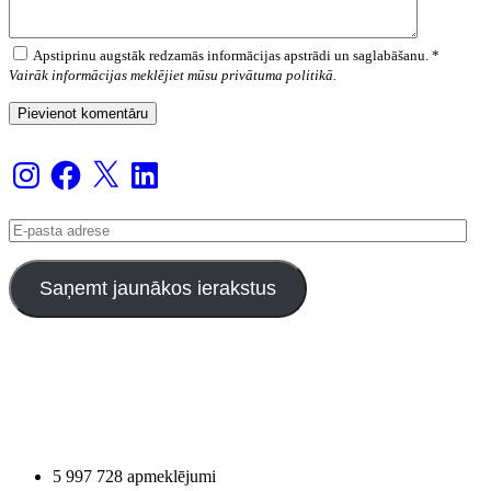
Apstiprinu augstāk redzamās informācijas apstrādi un saglabāšanu. *
Vairāk informācijas meklējiet mūsu privātuma politikā.
Instagram
Facebook
X
LinkedIn
E-
pasta
adrese
Saņemt jaunākos ierakstus
5 997 728 apmeklējumi