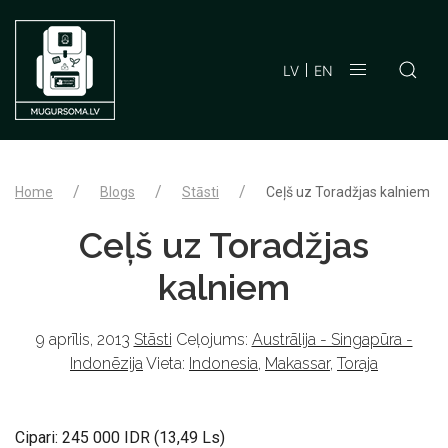
LV
EN
Home
Blogs
Stāsti
Ceļš uz Toradžjas kalniem
Ceļš uz Toradžjas
kalniem
9 aprīlis, 2013
Stāsti
Ceļojums:
Austrālija - Singapūra -
Indonēzija
Vieta:
Indonesia
,
Makassar
,
Toraja
Cipari: 245 000 IDR (13,49 Ls)