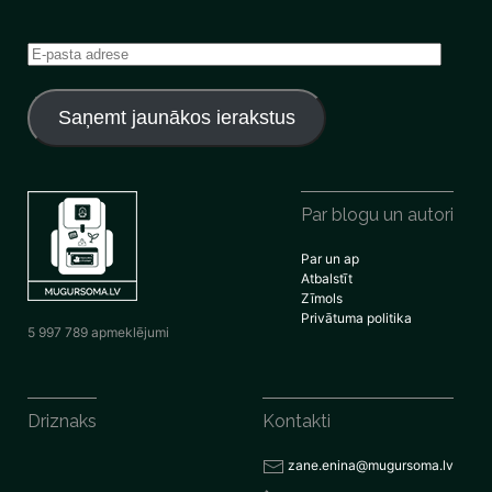
E-
pasta
adrese
Saņemt jaunākos ierakstus
Par blogu un autori
Par un ap
Atbalstīt
Zīmols
Privātuma politika
5 997 789 apmeklējumi
Driznaks
Kontakti
zane.enina@mugursoma.lv