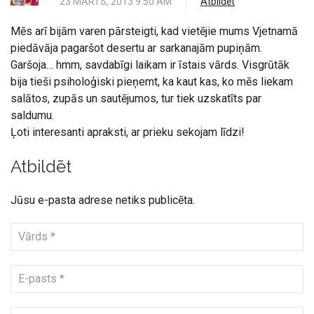
23 MARTS, 2013 9:50 AM
Atbildēt
Mēs arī bijām varen pārsteigti, kad vietējie mums Vjetnamā
piedāvāja pagaršot desertu ar sarkanajām pupiņām.
Garšoja… hmm, savdabīgi laikam ir īstais vārds. Visgrūtāk
bija tieši psiholoģiski pieņemt, ka kaut kas, ko mēs liekam
salātos, zupās un sautējumos, tur tiek uzskatīts par
saldumu.
Ļoti interesanti apraksti, ar prieku sekojam līdzi!
Atbildēt
Jūsu e-pasta adrese netiks publicēta.