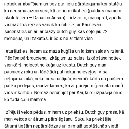
notiek ar irbulīšiem un sev par lielu pārsteigumu konstatēju,
ka neesmu aizmirsusi, kā ar tiem rīkoties (paldies maniem
skolotājiem – Danai un Ansim). Līdz ar to, manuprāt, apēdu
vismaz trīs reizes vairāk kā citi. Ok, ar Kai nevaru
sacensties un arī ar crazy dutch guy, kas ceļo jau 22
mēnešus, un izskatās, ir ēdis ne ar tiem vien.
Ieturējušies, lecam uz maza kuģīša un laižam salas virzienā.
Pēc īsa pārbrauciena, izkāpjam uz salas. Izkāpšana notiek
vienkārši nolecot no kuģa uz krastu. Dutch guy man
pasniedz roku un tādējādi pat nekur neieveļos. Visa
ceļojuma laikā, neko nesarunājuši, vienmēr kāds no puišiem
palika pēdējais, raudzīdamies, ka ar pārējiem (pamatā mani)
viss ir kārtībā. Nemaz nerunājot par Kai, kurš uzpasēja mūs
kā tāda cāļu mamma.
Izīrējuši velosipēdus, minam uz priekšu. Dutch guy prasa, kā
man veicas ar ātrumu pārslēgšanu. Saku, ka priekšējie
ātrumi tiešām nepārslēdzas un pirmajā apstāšanās vietā