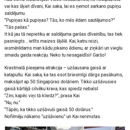
vai kas šķiet dīvani, Kai saka, lai es ņemot sarkano pupiņu
saldējumu.
“Pupiņas kā pupiņas? Tās, ko mēs ēdam sautējumos?”
“Tās pašas.”
It kā jau tā nepietiku ar saldējuma garšas dīvainību, tas tiek
pasniegts… ietīts maizes šķēlē. Kai, katru reizi,
iesmērēdams man kādu jokaino ēdienu, ar ziņkāri un vieglu
smaidu gaida reakciju. Neko tu nesagaidīsi! Garšo!
Krastmalā pieejama atrakcija – uzšausana gaisā ar
katapultu. Kai saka, ka tas esot briesmīgi dārgs pasākums,
maksājot ap 50 Singapūras dolāriem. Tikko uzšāvusies
gaisā kārtējā cilvēku krava, kas spiedz nebalsī.
“Zini, kapēc viņi tā kliedz?”, prasa Kai.
“Nu, nu.”
“Tāpēc, ka tikko uzšāvuši gaisā 50 dolārus.”
Nofilmēju nākamo “uzšāvienu” un Kai nerimstas.