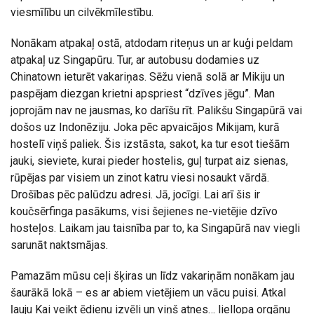
viesmīlību un cilvēkmīlestību.
Nonākam atpakaļ ostā, atdodam riteņus un ar kuģi peldam
atpakaļ uz Singapūru. Tur, ar autobusu dodamies uz
Chinatown ieturēt vakariņas. Sēžu vienā solā ar Mikiju un
paspējam diezgan krietni apspriest “dzīves jēgu”. Man
joprojām nav ne jausmas, ko darīšu rīt. Palikšu Singapūrā vai
došos uz Indonēziju. Joka pēc apvaicājos Mikijam, kurā
hostelī viņš paliek. Šis izstāsta, sakot, ka tur esot tiešām
jauki, sieviete, kurai pieder hostelis, guļ turpat aiz sienas,
rūpējas par visiem un zinot katru viesi nosaukt vārdā.
Drošības pēc palūdzu adresi. Jā, jocīgi. Lai arī šis ir
koučsērfinga pasākums, visi šejienes ne-vietējie dzīvo
hosteļos. Laikam jau taisnība par to, ka Singapūrā nav viegli
sarunāt naktsmājas.
Pamazām mūsu ceļi šķiras un līdz vakariņām nonākam jau
šaurākā lokā – es ar abiem vietējiem un vācu puisi. Atkal
ļauju Kai veikt ēdienu izvēli un viņš atnes… liellopa orgānu