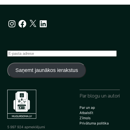
Instagram
Facebook
X
LinkedIn
E-
pasta
adrese
Saņemt jaunākos ierakstus
Par blogu un autori
Par un ap
Atbalstīt
Zīmols
Privātuma politika
5 997 924 apmeklējumi