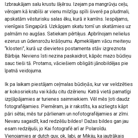
Izbraukājam salu krustu šķērsu. Izejam pa mangrūvju ceļu,
vērojam kā krabīši ar vienu milzīgu spīli šiverē pa pludmali,
apskatām vēsturisku salas ēku, kurā ir kamīns. Iespējams,
vienīgais Singapūrā. Uzkāpjam skatu tornī un skatāmies uz
palmām no augšas. Satiekam pērtiķus. Apbrīnojam nelielus
ezerus un ūdensrožu krāšņumu. Apmeklējam vācu meiteņu
“klosteri”, kurā uz dievietes postamenta stāv izgreznota
Bārbija. Neviens īsti nezina paskaidrot, kāpēc mazo būdiņu
sauc tieši tā. Protams, vāciešiem obligāti jānobildējas pie
īpatnā veidojuma.
Ik pa laikam piestājam ceļmalas būdiņās, kur var veldzēties
ar kokosriekstu vai kādu citu dzērienu. Katrā vietā pamatīgi
izpļāpājamies ar turienes saimniekiem. Vēl mēs ļoti daudz
fotografējamies. Piemēram, ja ir rakstīts, ka aizliegts kāpt
pāri sētai, mēs tur pārlienam un nofotografējamies ar zīmi.
Nevaru sagaidīt, kad redzēšu bildes! Dažas bildes gan jau
esam redzējuši, jo Kai fotografē arī ar Polaroīdu.
Vienojamies ar dutch guy, ok, labi, ar Mikiju, ka jautrākais