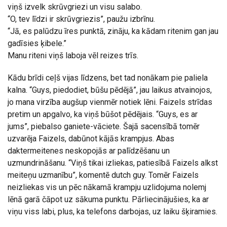
viņš izvelk skrūvgriezi un visu salabo.
“O, tev līdzi ir skrūvgriezis”, paužu izbrīnu.
“Jā, es palūdzu īres punktā, zināju, ka kādam ritenim gan jau
gadīsies ķibele.”
Manu riteni viņš laboja vēl reizes trīs.
Kādu brīdi ceļš vijas līdzens, bet tad nonākam pie paliela
kalna. “Guys, piedodiet, būšu pēdējā”, jau laikus atvainojos,
jo mana virzība augšup vienmēr notiek lēni. Faizels strīdas
pretim un apgalvo, ka viņš būšot pēdējais. “Guys, es ar
jums”, piebalso ganiete-vāciete. Šajā sacensībā tomēr
uzvarēja Faizels, dabūnot kājās krampjus. Abas
daktermeitenes neskopojās ar palīdzēšanu un
uzmundrināšanu. “Viņš tikai izliekas, patiesībā Faizels alkst
meiteņu uzmanību”, komentē dutch guy. Tomēr Faizels
neizliekas vis un pēc nākamā krampju uzlidojuma nolemj
lēnā garā čāpot uz sākuma punktu. Pārliecinājušies, ka ar
viņu viss labi, plus, ka telefons darbojas, uz laiku šķiramies.