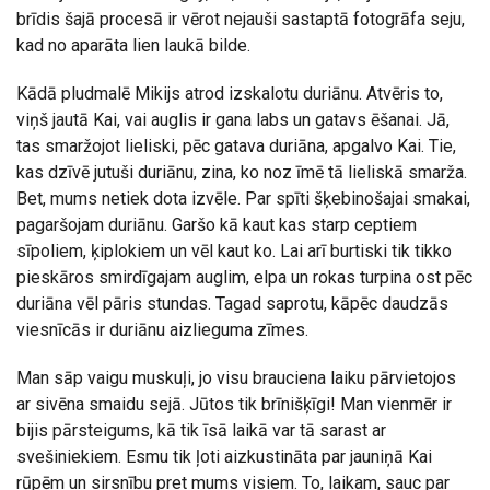
brīdis šajā procesā ir vērot nejauši sastaptā fotogrāfa seju,
kad no aparāta lien laukā bilde.
Kādā pludmalē Mikijs atrod izskalotu duriānu. Atvēris to,
viņš jautā Kai, vai auglis ir gana labs un gatavs ēšanai. Jā,
tas smaržojot lieliski, pēc gatava duriāna, apgalvo Kai. Tie,
kas dzīvē jutuši duriānu, zina, ko noz īmē tā lieliskā smarža.
Bet, mums netiek dota izvēle. Par spīti šķebinošajai smakai,
pagaršojam duriānu. Garšo kā kaut kas starp ceptiem
sīpoliem, ķiplokiem un vēl kaut ko. Lai arī burtiski tik tikko
pieskāros smirdīgajam auglim, elpa un rokas turpina ost pēc
duriāna vēl pāris stundas. Tagad saprotu, kāpēc daudzās
viesnīcās ir duriānu aizlieguma zīmes.
Man sāp vaigu muskuļi, jo visu brauciena laiku pārvietojos
ar sivēna smaidu sejā. Jūtos tik brīnišķīgi! Man vienmēr ir
bijis pārsteigums, kā tik īsā laikā var tā sarast ar
svešiniekiem. Esmu tik ļoti aizkustināta par jauniņā Kai
rūpēm un sirsnību pret mums visiem. To, laikam, sauc par