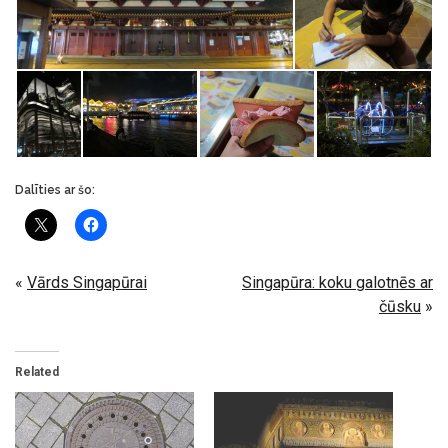
Dalīties ar šo:
«
Vārds Singapūrai
Singapūra: koku galotnēs ar
čūsku
»
Related