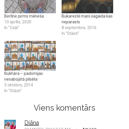
Berlīne pirms mēneša
Bukarestē mani sagaida kas
10 aprīlis, 2020
neparasts
In "Ceļā"
8 septembris, 2016
In "Stāsti"
Bukhāra – padomijas
nesabojātā pilsēta
5 oktobris, 2014
In "Stāsti"
Viens komentārs
Diāna