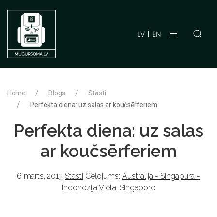
LV
EN
Home
Blogs
Stāsti
Perfekta diena: uz salas ar koučsērferiem
Perfekta diena: uz salas
ar koučsērferiem
6 marts, 2013
Stāsti
Ceļojums:
Austrālija - Singapūra -
Indonēzija
Vieta:
Singapore