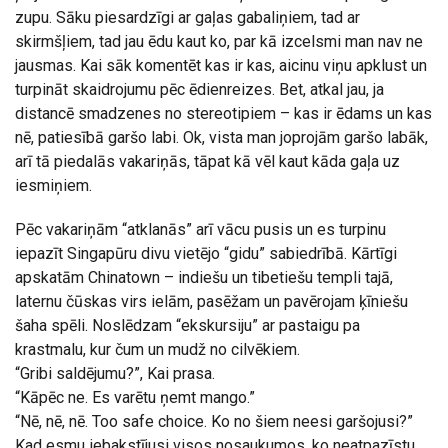
zupu. Sāku piesardzīgi ar gaļas gabaliņiem, tad ar
skirmšļiem, tad jau ēdu kaut ko, par kā izcelsmi man nav ne
jausmas. Kai sāk komentēt kas ir kas, aicinu viņu apklust un
turpināt skaidrojumu pēc ēdienreizes. Bet, atkal jau, ja
distancē smadzenes no stereotipiem – kas ir ēdams un kas
nē, patiesībā garšo labi. Ok, vista man joprojām garšo labāk,
arī tā piedalās vakariņās, tāpat kā vēl kaut kāda gaļa uz
iesmiņiem.
Pēc vakariņām “atklanās” arī vācu pusis un es turpinu
iepazīt Singapūru divu vietējo “gidu” sabiedrībā. Kārtīgi
apskatām Chinatown – indiešu un tibetiešu templi tajā,
laternu čūskas virs ielām, pasēžam un pavērojam ķīniešu
šaha spēli. Noslēdzam “ekskursiju” ar pastaigu pa
krastmalu, kur čum un mudž no cilvēkiem.
“Gribi saldējumu?”, Kai prasa.
“Kāpēc ne. Es varētu ņemt mango.”
“Nē, nē, nē. Too safe choice. Ko no šiem neesi garšojusi?”
Kad esmu iebakstījusi visos nosaukumos, ko neatpazīstu