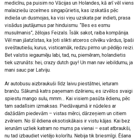
medicīnu, pa puisim no Vācijas un Holandes, kā arī vēl viens
malaiziešu izcelmes singapūrietis, kas izskatās pēc
indieša un dusmojas, ka visi viņu uzskata par indieti, prasa
visādus jautājumus par hinduismu. “Bes es esmu
musulmanis”, žēlojas Feizals. Īsāk sakot, raiba kompānija.
Vēl man jāatzīstas, ka ļoti slikti atceros cilvēku vārdus, īpaši
sveštautiešu, kurus, visticamāk, redzu pirmo un pēdējo reizi.
Bet valstis iegaumēju labi, tad, nu, piemēram, holandietis
tiek uzrunāts: hei, crazy dutch guy! Un man nav iebildumu, ja
mani sauc par Latviju.
Ar autobusu aizbraukuši līdz laivu piestātnei, ieturam
branču. Sākumā katrs paņemam dzērienu, es izvēlos svaigi
spiestu mango sulu, mmm… Kai visiem pasūta ēdienu, pēc
tam sadalīsim izmaksas. Piedāvajumā ir nūdeles ar
dažādām piedevām – vistas mērci, dārzeņiem un citiem
zvēriem. No šī ēdiena eksotiskākais ir vistu kājas. Kai bez
ierunām uzliek katram no mums pa vienai – esat atbraukši,
nu tad izbaudiet vietējo kolorītu. Nebija tik briesmīgi. Ēšana