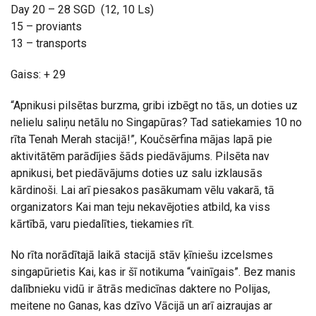
Day 20 – 28 SGD (12, 10 Ls)
15 – proviants
13 – transports
Gaiss: + 29
“Apnikusi pilsētas burzma, gribi izbēgt no tās, un doties uz
nelielu saliņu netālu no Singapūras? Tad satiekamies 10 no
rīta Tenah Merah stacijā!”, Koučsērfina mājas lapā pie
aktivitātēm parādījies šāds piedāvājums. Pilsēta nav
apnikusi, bet piedāvājums doties uz salu izklausās
kārdinoši. Lai arī piesakos pasākumam vēlu vakarā, tā
organizators Kai man teju nekavējoties atbild, ka viss
kārtībā, varu piedalīties, tiekamies rīt.
No rīta norādītajā laikā stacijā stāv ķīniešu izcelsmes
singapūrietis Kai, kas ir šī notikuma “vainīgais”. Bez manis
dalībnieku vidū ir ātrās medicīnas daktere no Polijas,
meitene no Ganas, kas dzīvo Vācijā un arī aizraujas ar