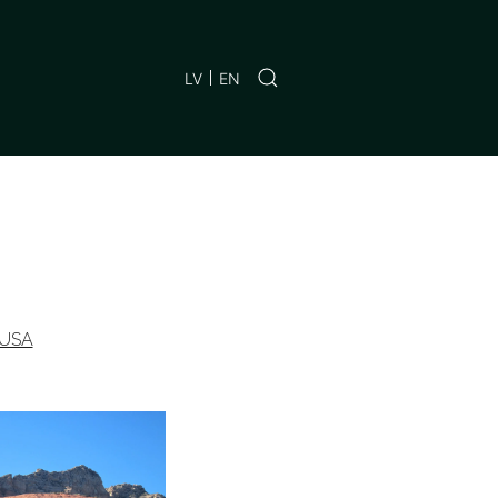
LV
EN
USA