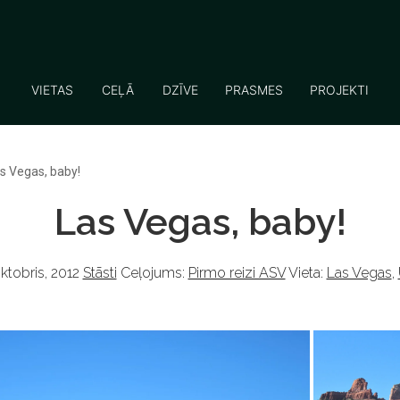
VIETAS
CEĻĀ
DZĪVE
PRASMES
PROJEKTI
s Vegas, baby!
Las Vegas, baby!
ktobris, 2012
Stāsti
Ceļojums:
Pirmo reizi ASV
Vieta:
Las Vegas
,