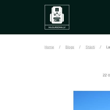
Home
Blogs
Stāsti
La
22 o