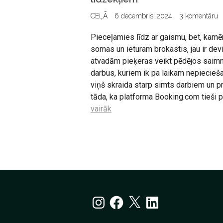
CEĻĀ
6 decembris, 2024
3 komentāru
Pieceļamies līdz ar gaismu, bet, kam
somas un ieturam brokastis, jau ir dev
atvadām pieķeras veikt pēdējos saim
darbus, kuriem ik pa laikam nepiecieš
viņš skraida starp simts darbiem un p
tāda, ka platforma Booking.com tieši 
vairāk
Ziņu
numerācija
pēc
Instagram
Facebook
X
LinkedIn
lappusēm