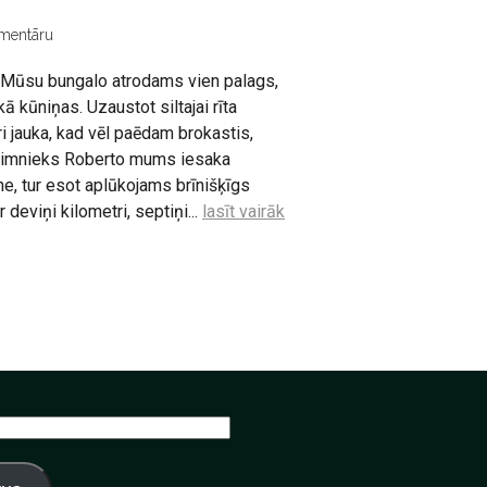
mentāru
si. Mūsu bungalo atrodams vien palags,
 kā kūniņas. Uzaustot siltajai rīta
ri jauka, kad vēl paēdam brokastis,
 Saimnieks Roberto mums iesaka
, tur esot aplūkojams brīnišķīgs
deviņi kilometri, septiņi...
lasīt vairāk