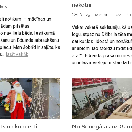
nākotni
tārs
CEĻĀ
29 novembris, 2024
Pa
eli notikumi – mācības un
kādam pilsētas
Vakar vakarā saklausīju, kā uz
to nav liela bēda. Iesākumā
logu, atpazinu Džibrila tēta m
ukšanu un Eduarda atbraukšanu
satikušies lidostā un nonākuš
piecu. Man šobrīd ir sajūta, ka
ar abiem, tad steidzu rādīt E
...
lasīt vairāk
ārā?”, Eduards prasa un mēs e
un ielas ir vietējiem standarti
ts un koncerti
No Senegālas uz Gam