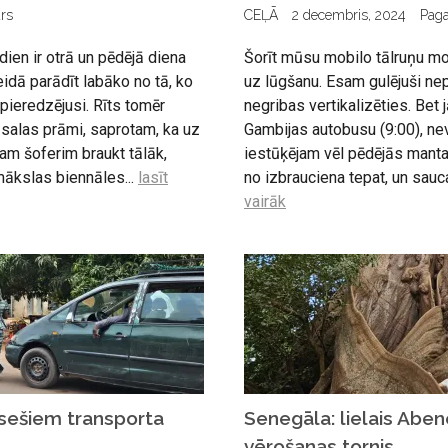
rs
CEĻĀ
2 decembris, 2024
Pag
en ir otrā un pēdējā diena
Šorīt mūsu mobilo tālruņu mo
idā parādīt labāko no tā, ko
uz lūgšanu. Esam gulējuši nep
pieredzējusi. Rīts tomēr
negribas vertikalizēties. Bet 
salas prāmi, saprotam, ka uz
Gambijas autobusu (9:00), nev
am šoferim braukt tālāk,
iestūķējam vēl pēdējās mant
ākslas biennāles...
lasīt
no izbrauciena tepat, un sauca
vairāk
sešiem transporta
Senegāla: lielais Aben
vērošanas tornis