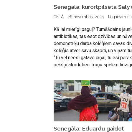
Senegāla: kūrortpilsēta Saly
CEĻĀ
26 novembris, 2024
Pagaidām na
Kā lai mierīgi paguļ? Tumšādains jauni
antibiotikas, tas esot dzīvības un nā
demonstrēju darba kolēģiem savas div
kolēģis atver savu skapīti, un viņam tur
“Tu vēl neesi gatavs cīņai, tu esi pārāk
pēkšņi atrodoties Troņu spēlēm līdzīgu 
Senegāla: Eduardu gaidot