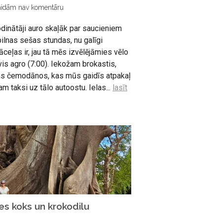
aidām nav komentāru
dinātāji auro skaļāk par saucieniem
ilnas sešas stundas, nu galīgi
jāceļas ir, jau tā mēs izvēlējāmies vēlo
is agro (7:00). Iekožam brokastis,
as čemodānos, kas mūs gaidīs atpakaļ
m taksi uz tālo autoostu. Ielas...
lasīt
es koks un krokodilu