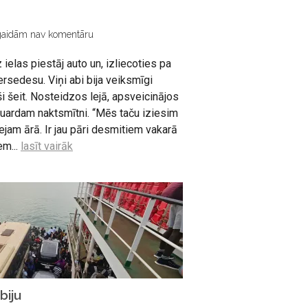
gaidām nav komentāru
 ielas piestāj auto un, izliecoties pa
ersedesu. Viņi abi bija veiksmīgi
i šeit. Nosteidzos lejā, apsveicinājos
duardam naktsmītni. “Mēs taču iziesim
jam ārā. Ir jau pāri desmitiem vakarā
em...
lasīt vairāk
biju