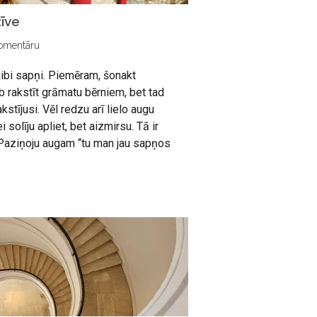
īve
omentāru
aibi sapņi. Piemēram, šonakt
b rakstīt grāmatu bērniem, bet tad
akstījusi. Vēl redzu arī lielo augu
 solīju apliet, bet aizmirsu. Tā ir
a. Paziņoju augam “tu man jau sapņos