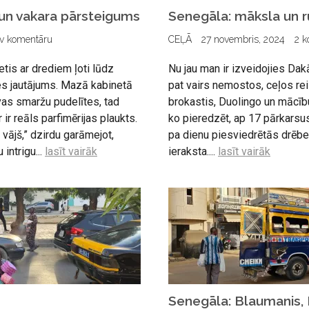
 un vakara pārsteigums
Senegāla: māksla un r
v komentāru
CEĻĀ
27 novembris, 2024
2 k
etis ar drediem ļoti lūdz
Nu jau man ir izveidojies Dak
ves jautājums. Mazā kabinetā
pat vairs nemostos, ceļos reiz
as smaržu pudelītes, tad
brokastis, Duolingo un mācīb
 ir reāls parfimērijas plaukts.
ko pieredzēt, ap 17 pārkarsu
 vājš,” dzirdu garāmejot,
pa dienu piesviedrētās drēbe
intrigu...
lasīt vairāk
ieraksta....
lasīt vairāk
Senegāla: Blaumanis, 