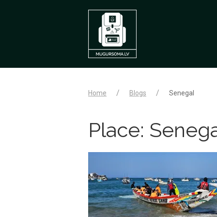
Home
Blogs
Senegal
Place:
Senega