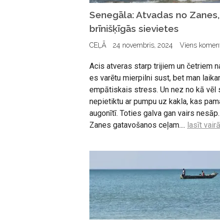
Senegāla: Atvadas no Zanes, 
brīnišķīgās sievietes
CEĻĀ
24 novembris, 2024
Viens komen
Acis atveras starp trijiem un četriem na
es varētu mierpilni sust, bet man lai
empātiskais stress. Un nez no kā vēl 
nepietiktu ar pumpu uz kakla, kas p
augonītī. Toties galva gan vairs nesāp
Zanes gatavošanos ceļam....
lasīt vair