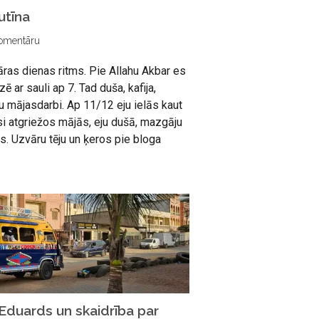
utīna
omentāru
āras dienas ritms. Pie Allahu Akbar es
ē ar sauli ap 7. Tad duša, kafija,
u mājasdarbi. Ap 11/12 eju ielās kaut
si atgriežos mājās, eju dušā, mazgāju
s. Uzvāru tēju un ķeros pie bloga
Eduards un skaidrība par