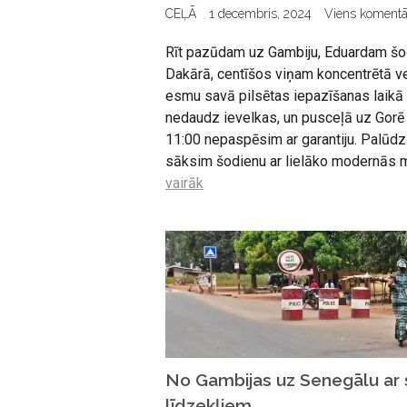
CEĻĀ
1 decembris, 2024
Viens komentā
Rīt pazūdam uz Gambiju, Eduardam šodi
Dakārā, centīšos viņam koncentrētā ve
esmu savā pilsētas iepazīšanas laikā 
nedaudz ievelkas, un pusceļā uz Gorē 
11:00 nepaspēsim ar garantiju. Palūdz
sāksim šodienu ar lielāko modernās m
vairāk
No Gambijas uz Senegālu ar 
līdzekļiem