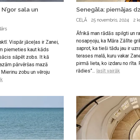
N’gor sala un
Senegāla: piemājas dz
CEĻĀ
25 novembris, 2024
2 k
tārs
Āfrikā man rādās spilgti un r
nosapņoju, ka Māra Zālīte gri
ktī. Vispār jāceļas ir Zanei,
saprot, ka tieši tādu jau ir uzr
kam piemeties kaut kāds
terases malā, kuru vakar Zanei
sācis sāpēt zobs. It kā
pirmā lieta, ko izdaru no rīt
amazām pārvēršas mazā
rādies”...
lasīt vairāk
. Mierinu zobu un vēroju
āk