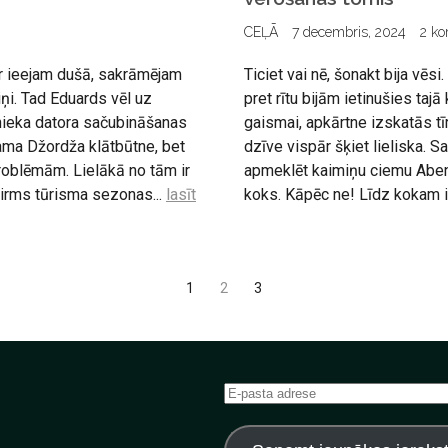
CEĻĀ
7 decembris, 2024
2 ko
ēr ieejam dušā, sakrāmējam
Ticiet vai nē, šonakt bija vē
iņi. Tad Eduards vēl uz
pret rītu bijām ietinušies tajā
nieka datora sačubināšanas
gaismai, apkārtne izskatās tī
ama Džordža klātbūtne, bet
dzīve vispār šķiet lieliska.
roblēmām. Lielākā no tām ir
apmeklēt kaimiņu ciemu Abene
pirms tūrisma sezonas...
lasīt
koks. Kāpēc ne! Līdz kokam ir 
1
2
3
E-
pasta
adrese