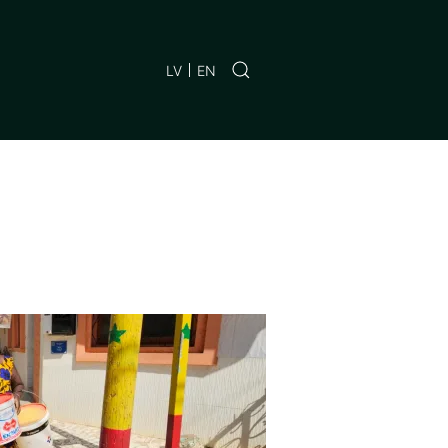
LV
EN