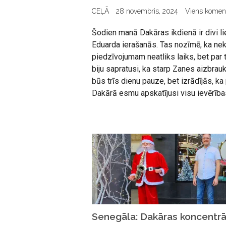
CEĻĀ
28 novembris, 2024
Viens komen
Šodien manā Dakāras ikdienā ir divi li
Eduarda ierašanās. Tas nozīmē, ka ne
piedzīvojumam neatliks laiks, bet par 
biju sapratusi, ka starp Zanes aizbra
būs trīs dienu pauze, bet izrādījās, ka 
Dakārā esmu apskatījusi visu ievērības
Senegāla: Dakāras koncentrā