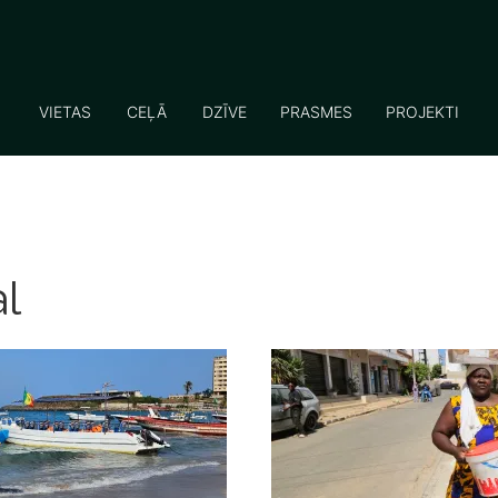
VIETAS
CEĻĀ
DZĪVE
PRASMES
PROJEKTI
l